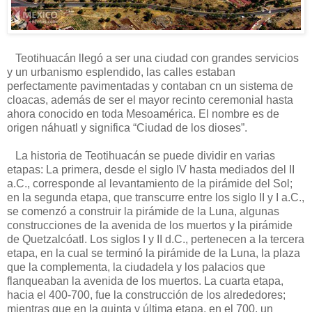
Teotihuacán llegó a ser una ciudad con grandes servicios
y un urbanismo esplendido, las calles estaban
perfectamente pavimentadas y contaban cn un sistema de
cloacas, además de ser el mayor recinto ceremonial hasta
ahora conocido en toda Mesoamérica. El nombre es de
origen náhuatl y significa “Ciudad de los dioses”.
La historia de Teotihuacán se puede dividir en varias
etapas: La primera, desde el siglo IV hasta mediados del II
a.C., corresponde al levantamiento de la pirámide del Sol;
en la segunda etapa, que transcurre entre los siglo II y I a.C.,
se comenzó a construir la pirámide de la Luna, algunas
construcciones de la avenida de los muertos y la pirámide
de Quetzalcóatl. Los siglos I y II d.C., pertenecen a la tercera
etapa, en la cual se terminó la pirámide de la Luna, la plaza
que la complementa, la ciudadela y los palacios que
flanqueaban la avenida de los muertos. La cuarta etapa,
hacia el 400-700, fue la construcción de los alrededores;
mientras que en la quinta y última etapa, en el 700, un