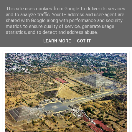
This site uses cookies from Google to deliver its services
Está de pinga
and to analyze traffic. Your IP address and user-agent are
shared with Google along with performance and security
metrics to ensure quality of service, generate usage
statistics, and to detect and address abuse.
6/8/14
Teotihuacán
LEARN MORE
GOT IT