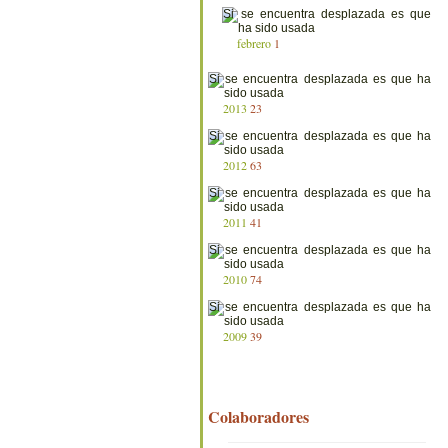
febrero
1
2013
23
2012
63
2011
41
2010
74
2009
39
Colaboradores