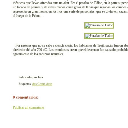
idénticos que llevan ofrendas ante un altar. Era el paraíso de Tláloc, en la parte superio
un tocado de plumas y de cuyas manos caían gotas de lluvia que regaban los campos del
representa un gran monte, en los ríos una serie de personajes, que se divierten, cazan
al Juego de la Pelota…
Por razones que no se sabe a ciencia cierta, los habitantes de Teotihuacán fueron 
alrededor del año 700 dC. Los estudiosos creen que el descenso fue causado probable
agotamiento de los recursos naturales
Publicado por lara
Etiquetas:
Ars Gratia Artis
0 comentarios:
Publicar un comentario