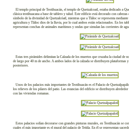
El templo principal de Teotihuacán, el templo de Quetzalcoatl, estaba dedicado a Quet
clásica teotihuacana a base de tablero y talud. Este edificio está decorado con cabezas
símbolo de la divinidad de Quetzalcóatl, mientras que a Tláloc se representa mediante 
agricultura y Tláloc dios de la lluvia, por lo cual ambos están relacionados. En los ta
representan conchas de animales marítimos y ondas que simulan las corrientes de agu
Estas tres pirámides delimitan la Calzada de los muertos que cruzaba la ciudad de n
de largo por 40 m de ancho. A ambos lados de la calzada se distribuyen plataformas y 
posteriores.
Unos de los palacios más importantes de Teotihuacán es el Palacio de Quetzalpapálo
los relieves de los pilares del patio. Las estancias del edificio se distribuyen alrededor
con las viviendas romanas.
Estos palacios solían decorarse con grandes pinturas murales, en Teotihuacán se co
cuales el más importante es el mural del palacio de Tetitla. En él se representan sacerd