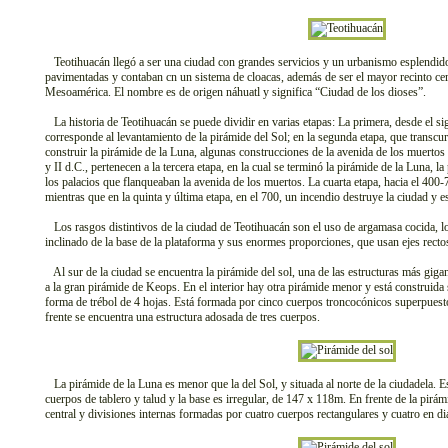
Teotihuacán llegó a ser una ciudad con grandes servicios y un urbanismo esplendido,
pavimentadas y contaban cn un sistema de cloacas, además de ser el mayor recinto ce
Mesoamérica. El nombre es de origen náhuatl y significa “Ciudad de los dioses”.
La historia de Teotihuacán se puede dividir en varias etapas: La primera, desde el si
corresponde al levantamiento de la pirámide del Sol; en la segunda etapa, que transcurr
construir la pirámide de la Luna, algunas construcciones de la avenida de los muertos 
y II d.C., pertenecen a la tercera etapa, en la cual se terminó la pirámide de la Luna, l
los palacios que flanqueaban la avenida de los muertos. La cuarta etapa, hacia el 400-
mientras que en la quinta y última etapa, en el 700, un incendio destruye la ciudad y 
Los rasgos distintivos de la ciudad de Teotihuacán son el uso de argamasa cocida, lo
inclinado de la base de la plataforma y sus enormes proporciones, que usan ejes recto
Al sur de la ciudad se encuentra la pirámide del sol, una de las estructuras más gi
a la gran pirámide de Keops. En el interior hay otra pirámide menor y está construida 
forma de trébol de 4 hojas. Está formada por cinco cuerpos troncocónicos superpuestos
frente se encuentra una estructura adosada de tres cuerpos.
La pirámide de la Luna es menor que la del Sol, y situada al norte de la ciudadela. E
cuerpos de tablero y talud y la base es irregular, de 147 x 118m. En frente de la pirámi
central y divisiones internas formadas por cuatro cuerpos rectangulares y cuatro en di