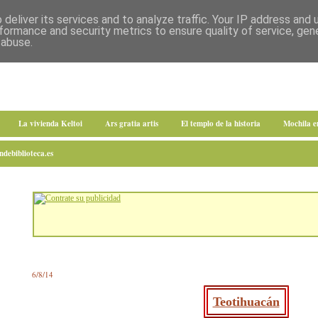
deliver its services and to analyze traffic. Your IP address and
formance and security metrics to ensure quality of service, ge
 abuse.
La vivienda Keltoi
Ars gratia artis
El templo de la historia
Mochila 
debiblioteca.es
6/8/14
Teotihuacán