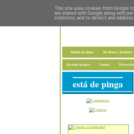
This site uses cookies from Google to 
are shared with Google along with per
statistics, and to detect and address
Mundo de pinga
De dioses y hombres
De todo un poco
Natura
Www.raton
está de pinga