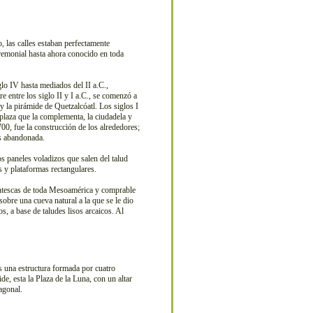
 las calles estaban perfectamente
remonial hasta ahora conocido en toda
glo IV hasta mediados del II a.C.,
e entre los siglo II y I a.C., se comenzó a
y la pirámide de Quetzalcóatl. Los siglos I
a plaza que la complementa, la ciudadela y
700, fue la construcción de los alrededores;
es abandonada.
s paneles voladizos que salen del talud
s y plataformas rectangulares.
gantescas de toda Mesoamérica y comprable
sobre una cueva natural a la que se le dio
, a base de taludes lisos arcaicos. Al
s una estructura formada por cuatro
de, esta la Plaza de la Luna, con un altar
agonal.