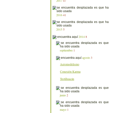
2017
47
2016
41
2015
5
2014
8
septiembre
1
agosto
3
Aeromodelismo
Conexión Karma
Teotihuacán
junio
2
mayo
1