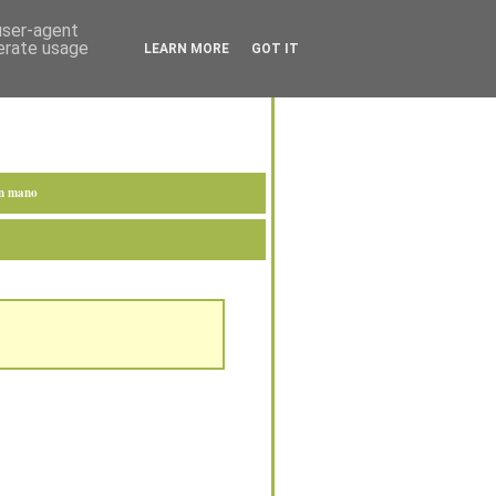
 user-agent
nerate usage
LEARN MORE
GOT IT
en mano