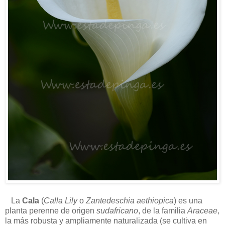
La
Cala
(
Calla Lily
o
Zantedeschia aethiopica
) es una
planta perenne de origen
sudafricano
, de la familia
Araceae
,
la más robusta y ampliamente naturalizada (se cultiva en