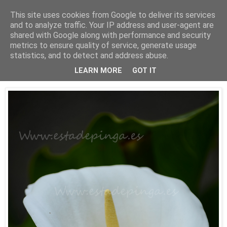
This site uses cookies from Google to deliver its services
Está de pinga
and to analyze traffic. Your IP address and user-agent are
shared with Google along with performance and security
metrics to ensure quality of service, generate usage
statistics, and to detect and address abuse.
8/6/16
La cala
LEARN MORE
GOT IT