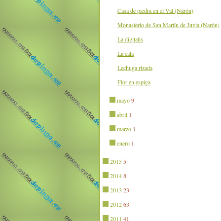
Casa de piedra en el Val (Narón)
Monasterio de San Martín de Juvia (Narón)
La digitalis
La cala
Lechuga rizada
Flor en espiga
mayo
9
abril
1
marzo
1
enero
1
2015
5
2014
8
2013
23
2012
63
2011
41