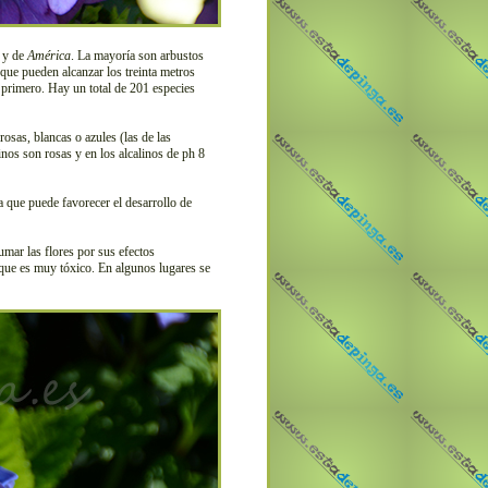
y de
América
. La mayoría son arbustos
 que pueden alcanzar los treinta metros
 primero. Hay un total de 201 especies
osas, blancas o azules (las de las
inos son rosas y en los alcalinos de ph 8
que puede favorecer el desarrollo de
umar las flores por sus efectos
ue es muy tóxico. En algunos lugares se