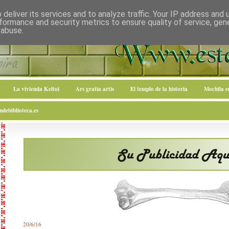
deliver its services and to analyze traffic. Your IP address and
formance and security metrics to ensure quality of service, ge
 abuse.
La vivienda Keltoi
Ars gratia artis
El templo de la historia
Mochila 
debiblioteca.es
20/6/16