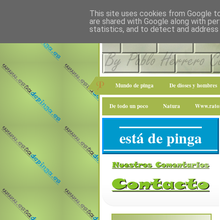
This site uses cookies from Google to 
are shared with Google along with per
statistics, and to detect and address
Mundo de pinga
De dioses y hombres
De todo un poco
Natura
Www.raton
está de pinga