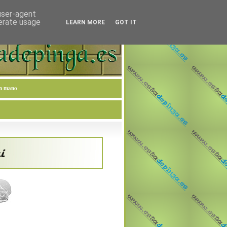
 user-agent
nerate usage
LEARN MORE
GOT IT
en mano