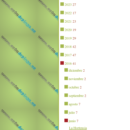
2023
27
2022
17
2021
23
2020
19
2019
29
2018
42
2017
47
2016
41
diciembre
2
noviembre
2
octubre
2
septiembre
2
agosto
7
julio
7
junio
7
La Hortensia