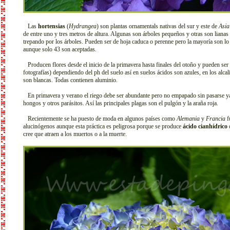
Las
hortensias
(
Hydrangea
) son plantas ornamentals nativas del sur y este de
Asia
de entre uno y tres metros de altura. Algunas son árboles pequeños y otras son lianas
trepando por los árboles. Pueden ser de hoja caduca o perenne pero la mayoría son lo
aunque solo 43 son aceptadas.
Producen flores desde el inicio de la primavera hasta finales del otoño y pueden ser r
fotografías) dependiendo del ph del suelo así en suelos ácidos son azules, en los alcal
son blancas. Todas contienen aluminio.
En primavera y verano el riego debe ser abundante pero no empapado sin pasarse ya 
hongos y otros parásitos. Así las principales plagas son el pulgón y la araña roja.
Recientemente se ha puesto de moda en algunos países como
Alemania
y
Francia
f
alucinógenos aunque esta práctica es peligrosa porque se produce
ácido cianhídrico
q
cree que atraen a los muertos o a la muerte.