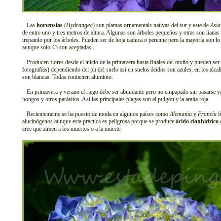
Las
hortensias
(
Hydrangea
) son plantas ornamentals nativas del sur y este de
Asia
de entre uno y tres metros de altura. Algunas son árboles pequeños y otras son lianas
trepando por los árboles. Pueden ser de hoja caduca o perenne pero la mayoría son lo
aunque solo 43 son aceptadas.
Producen flores desde el inicio de la primavera hasta finales del otoño y pueden ser r
fotografías) dependiendo del ph del suelo así en suelos ácidos son azules, en los alcal
son blancas. Todas contienen aluminio.
En primavera y verano el riego debe ser abundante pero no empapado sin pasarse ya 
hongos y otros parásitos. Así las principales plagas son el pulgón y la araña roja.
Recientemente se ha puesto de moda en algunos países como
Alemania
y
Francia
f
alucinógenos aunque esta práctica es peligrosa porque se produce
ácido cianhídrico
q
cree que atraen a los muertos o a la muerte.