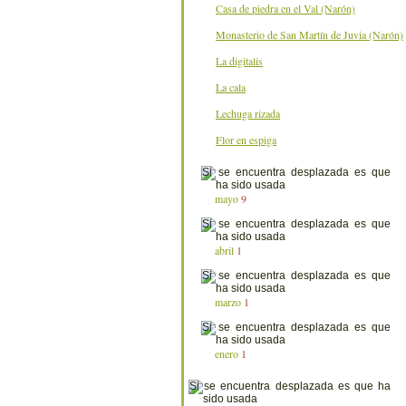
Casa de piedra en el Val (Narón)
Monasterio de San Martín de Juvia (Narón)
La digitalis
La cala
Lechuga rizada
Flor en espiga
mayo
9
abril
1
marzo
1
enero
1