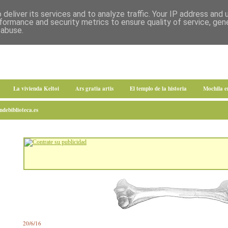
deliver its services and to analyze traffic. Your IP address and
formance and security metrics to ensure quality of service, ge
 abuse.
La vivienda Keltoi
Ars gratia artis
El templo de la historia
Mochila 
debiblioteca.es
20/6/16