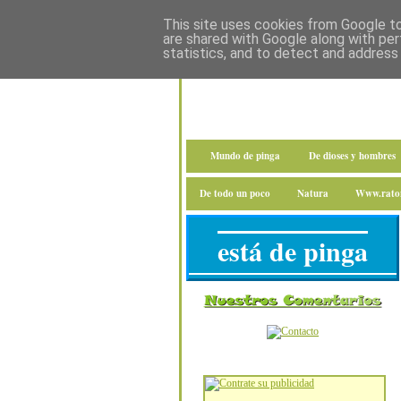
This site uses cookies from Google to 
are shared with Google along with per
statistics, and to detect and address
Mundo de pinga
De dioses y hombres
De todo un poco
Natura
Www.raton
está de pinga