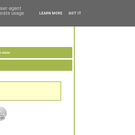
 user-agent
nerate usage
LEARN MORE
GOT IT
en mano