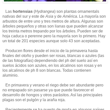
Las
hortensias
(
Hydrangea
) son plantas ornamentals
nativas del sur y este de
Asia
y de
América
. La mayoría son
arbustos de entre uno y tres metros de altura. Algunas son
árboles pequeños y otras son lianas que pueden alcanzar
los treinta metros trepando por los árboles. Pueden ser de
hoja caduca o perenne pero la mayoría son lo primero. Hay
un total de 201 especies aunque solo 43 son aceptadas.
Producen flores desde el inicio de la primavera hasta
finales del otoño y pueden ser rosas, blancas o azules (las
de las fotografías) dependiendo del ph del suelo así en
suelos ácidos son azules, en los alcalinos son rosas y en
los alcalinos de ph 8 son blancas. Todas contienen
aluminio.
En primavera y verano el riego debe ser abundante pero
no empapado sin pasarse ya que puede favorecer el
desarrollo de hongos y otros parásitos. Así las principales
plagas son el pulgón y la araña roja.
Recientemente se ha puesto de moda en algunos países