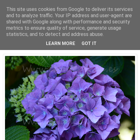
This site uses cookies from Google to deliver its services
Está de pinga
and to analyze traffic. Your IP address and user-agent are
shared with Google along with performance and security
metrics to ensure quality of service, generate usage
statistics, and to detect and address abuse.
20/6/16
La Hortensia
LEARN MORE
GOT IT