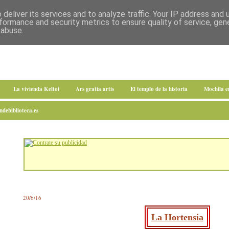
deliver its services and to analyze traffic. Your IP address and
formance and security metrics to ensure quality of service, ge
 abuse.
La vivienda Keltoi
Ars gratia artis
El templo de la historia
Mochila 
debiblioteca.es
20/6/16
La Hortensia