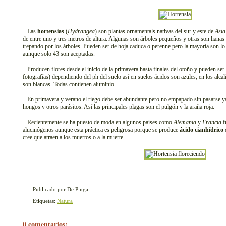
Las
hortensias
(
Hydrangea
) son plantas ornamentals nativas del sur y este de
Asia
de entre uno y tres metros de altura. Algunas son árboles pequeños y otras son lianas
trepando por los árboles. Pueden ser de hoja caduca o perenne pero la mayoría son lo
aunque solo 43 son aceptadas.
Producen flores desde el inicio de la primavera hasta finales del otoño y pueden ser r
fotografías) dependiendo del ph del suelo así en suelos ácidos son azules, en los alcal
son blancas. Todas contienen aluminio.
En primavera y verano el riego debe ser abundante pero no empapado sin pasarse ya 
hongos y otros parásitos. Así las principales plagas son el pulgón y la araña roja.
Recientemente se ha puesto de moda en algunos países como
Alemania
y
Francia
f
alucinógenos aunque esta práctica es peligrosa porque se produce
ácido cianhídrico
q
cree que atraen a los muertos o a la muerte.
Publicado por De Pinga
Etiquetas:
Natura
0 comentarios: