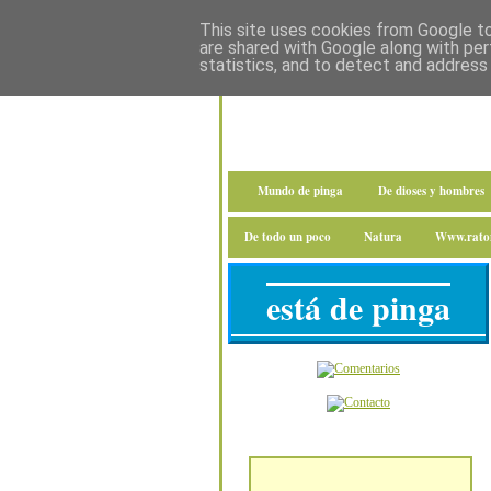
This site uses cookies from Google to 
are shared with Google along with per
statistics, and to detect and address
Mundo de pinga
De dioses y hombres
De todo un poco
Natura
Www.raton
está de pinga