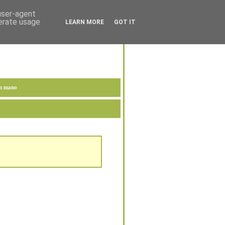
 user-agent
nerate usage
LEARN MORE
GOT IT
en mano