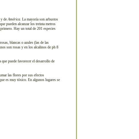
y de
América
. La mayoría son arbustos
 que pueden alcanzar los treinta metros
 primero. Hay un total de 201 especies
osas, blancas o azules (las de las
inos son rosas y en los alcalinos de ph 8
que puede favorecer el desarrollo de
umar las flores por sus efectos
ue es muy tóxico. En algunos lugares se