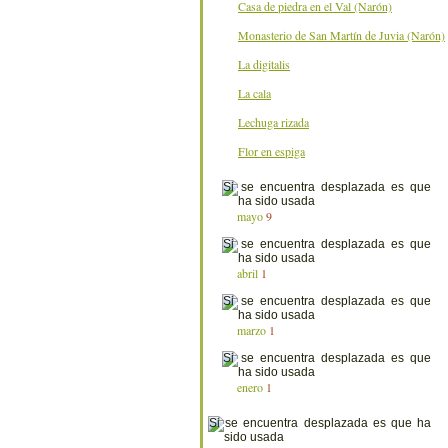
Casa de piedra en el Val (Narón)
Monasterio de San Martín de Juvia (Narón)
La digitalis
La cala
Lechuga rizada
Flor en espiga
mayo
9
abril
1
marzo
1
enero
1