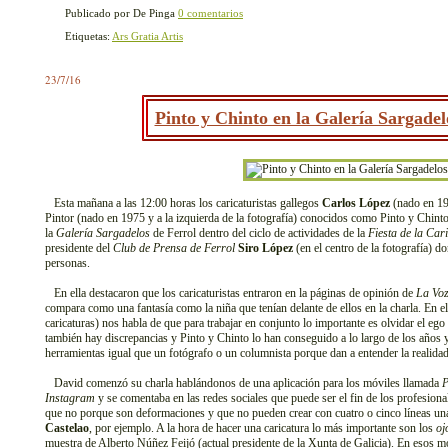
Publicado por De Pinga
0 comentarios
Etiquetas:
Ars Gratia Artis
23/7/16
Pinto y Chinto en la Galería Sargadel
Esta mañana a las 12:00 horas los caricaturistas gallegos
Carlos López
(nado en 196
Pintor (nado en 1975 y a la izquierda de la fotografía) conocidos como Pinto y Chint
la
Galería Sargadelos
de Ferrol dentro del ciclo de actividades de la
Fiesta de la Car
presidente del
Club de Prensa de Ferrol
Siro López
(en el centro de la fotografía) d
personas.
En ella destacaron que los caricaturistas entraron en la páginas de opinión de
La Voz
compara como una fantasía como la niña que tenían delante de ellos en la charla. En el
caricaturas) nos habla de que para trabajar en conjunto lo importante es olvidar el e
también hay discrepancias y Pinto y Chinto lo han conseguido a lo largo de los años 
herramientas igual que un fotógrafo o un columnista porque dan a entender la realidad p
David comenzó su charla hablándonos de una aplicación para los móviles llamada
P
Instagram
y se comentaba en las redes sociales que puede ser el fin de los profesional
que no porque son deformaciones y que no pueden crear con cuatro o cinco líneas unas
Castelao
, por ejemplo. A la hora de hacer una caricatura lo más importante son los
oj
muestra de Alberto Núñez Feijó (actual presidente de la Xunta de Galicia). En esos m