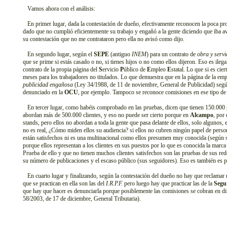
Vamos ahora con el análisis:
En primer lugar, dada la contestación de dueño, efectivamente reconocen la poca pr
dado que no cumplió eficientemente su trabajo y engañó a la gente diciendo que iba a
su contestación que no me contrataron pero ella no avisó como dijo.
En segundo lugar, según el
SEPE
(antiguo
INEM
) para un contrato de
obra y servi
que se prime si estás casado o no, si tienes hijos o no como ellos dijeron. Eso es ile
contrato de la propia página del
S
ervicio
P
úblico de
E
mpleo
E
statal. Lo que si es cie
meses para los trabajadores no titulados. Lo que demuestra que en la página de la em
publicidad engañosa
(Ley 34/1988, de 11 de noviembre, General de Publicidad) según
denunciado en la
OCU
, por ejemplo. Tampoco se reconoce comisiones en ese tipo de c
En tercer lugar, como habéis comprobado en las pruebas, dicen que tienen 150.000 
abordan más de 500.000 clientes, y eso no puede ser cierto porque en
Alcampo
, por
stands, pero ellos no abordan a toda la gente que pasa delante de ellos, solo algunos, 
no es real, ¿Cómo miden ellos su audiencia? si ellos no cubren ningún papel de persona
están satisfechos ni es una multinacional como ellos presumen muy conocida (según 
porque ellos representan a los clientes en sus puestos por lo que es conocida la marca
Prueba de ello y que no tienen muchos clientes satisfechos son las pruebas de sus rede
su número de publicaciones y el escaso público (sus seguidores). Eso es también es 
En cuarto lugar y finalizando, según la contestación del dueño no hay que reclamar
que se practican en ella son las del
I.R.P.F.
pero luego hay que practicar las de la
Segu
que hay que hacer es denunciarla porque posiblemente las comisiones se cobran en 
58/2003, de 17 de diciembre, General Tributaria).