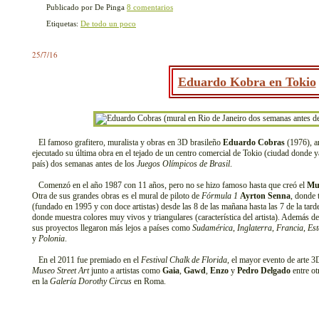
Publicado por De Pinga
8 comentarios
Etiquetas:
De todo un poco
25/7/16
Eduardo Kobra en Tokio
El famoso grafitero, muralista y obras en 3D brasileño
Eduardo Cobras
(1976), a
ejecutado su última obra en el tejado de un centro comercial de Tokio (ciudad donde 
país) dos semanas antes de los
Juegos Olímpicos de Brasil
.
Comenzó en el año 1987 con 11 años, pero no se hizo famoso hasta que creó el
Mu
Otra de sus grandes obras es el mural de piloto de
Fórmula 1
Ayrton Senna
, donde 
(fundado en 1995 y con doce artistas) desde las 8 de las mañana hasta las 7 de la tard
donde muestra colores muy vivos y triangulares (característica del artista). Además de
sus proyectos llegaron más lejos a países como
Sudamérica
,
Inglaterra
,
Francia
,
Es
y
Polonia
.
En el 2011 fue premiado en el
Festival Chalk de Florida
, el mayor evento de arte 3
Museo Street Art
junto a artistas como
Gaia
,
Gawd
,
Enzo
y
Pedro Delgado
entre ot
en la
Galería Dorothy Circus
en Roma.