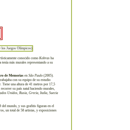
rtísticamente conocido como
Kobras
ha
ya tenía más murales representando a su
ro de Memorias
en
São Paulo
(2005).
trabajaba con su equipo de su estudio
e. Tiene una altura de 41 metros por 17,5
 recorrer su país natal haciendo murales,
tados Unidos
,
Rusia
,
Grecia
,
Italia
,
Suecia
D del mundo, y sus grafitis figuran en el
ros, un total de 58 artistas, y exposiciones