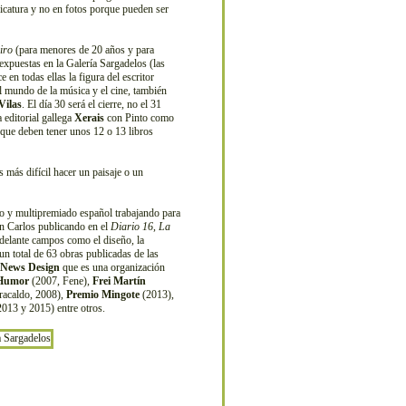
ricatura y no en fotos porque pueden ser
iro
(para menores de 20 años y para
expuestas en la Galería Sargadelos (las
 en todas ellas la figura del escritor
el mundo de la música y el cine, también
Vilas
. El día 30 será el cierre, no el 31
 editorial gallega
Xerais
con Pinto como
 que deben tener unos 12 o 13 libros
más difícil hacer un paisaje o un
ico y multipremiado español trabajando para
on Carlos publicando en el
Diario 16
,
La
adelante campos como el diseño, la
n total de 63 obras publicadas de las
f News Design
que es una organización
 Humor
(2007, Fene),
Frei Martín
acaldo, 2008),
Premio Mingote
(2013),
013 y 2015) entre otros.