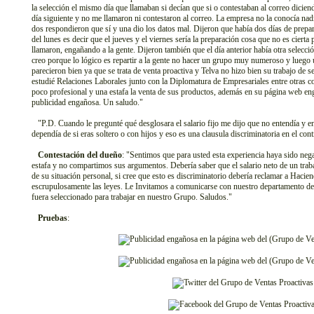
la selección el mismo día que llamaban si decían que si o contestaban al correo dicie
día siguiente y no me llamaron ni contestaron al correo. La empresa no la conocía nad
dos respondieron que sí y una dio los datos mal. Dijeron que había dos días de prepara
del lunes es decir que el jueves y el viernes sería la preparación cosa que no es cierta
llamaron, engañando a la gente. Dijeron también que el día anterior había otra selecci
creo porque lo lógico es repartir a la gente no hacer un grupo muy numeroso y luego
parecieron bien ya que se trata de venta proactiva y Telva no hizo bien su trabajo de 
estudié Relaciones Laborales junto con la Diplomatura de Empresariales entre otras co
poco profesional y una estafa la venta de sus productos, además en su página web eng
publicidad engañosa. Un saludo."
"P.D. Cuando le pregunté qué desglosara el salario fijo me dijo que no entendía y ento
dependía de si eras soltero o con hijos y eso es una clausula discriminatoria en el con
Contestación del dueño
: "Sentimos que para usted esta experiencia haya sido neg
estafa y no compartimos sus argumentos. Debería saber que el salario neto de un trab
de su situación personal, si cree que esto es discriminatorio debería reclamar a Haci
escrupulosamente las leyes. Le Invitamos a comunicarse con nuestro departamento d
fuera seleccionado para trabajar en nuestro Grupo. Saludos."
Pruebas
: