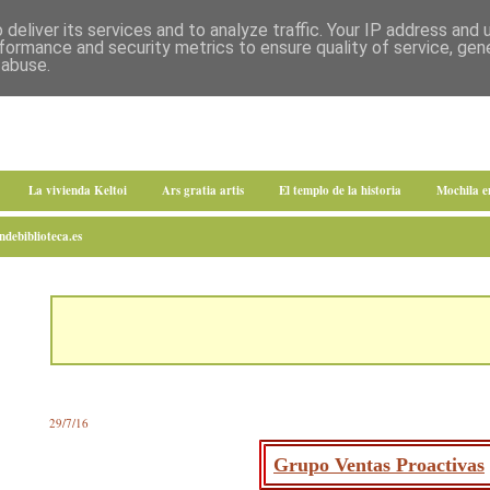
deliver its services and to analyze traffic. Your IP address and
formance and security metrics to ensure quality of service, ge
 abuse.
La vivienda Keltoi
Ars gratia artis
El templo de la historia
Mochila 
debiblioteca.es
29/7/16
Grupo Ventas Proactivas