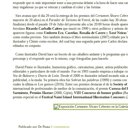
responde que es más importante tener a una persona delante a la hora de hacer una ca
muy engañosas ya que se retocan y cambian el color y las formas.
Siro avanza que el día 29 será la entrega de los premios del
Certamen Álvaro Cebre
mayores de 20 años) en el
Parador de Turismo
de Ferrol, de las cuales hay 30 obras 
finalistas) desde el pasado 19 de Julio del presente año a las 20:00 horas donde aparece
ferrolano
Ricardo Carballo Calero
que murió en 1990 y otros políticos y artistas d
aparecen figuras como
Umberto Eco
,
Castelao
,
Rosalía de Castro
y
Xoxé Neiras 
como estaba previsto. Siro también destaca el libro
minimaladas
(2007) editado por la
ilustrador y Chinto como escritor, del cual hay una segunda parte pero Carlos declara
editados en conjunto.
Como ilustrador David hace un boceto de un caballero andante y le preguntan que es 
personaje y el responde que es lo mismo, coge fotografías para hacerlo.
David Pintor es Ilustrador, humorista gráfico, caricaturista, pintor, artista polifacét
editoriales y particulares de todo el mundo. Fue en 1993 cuando empieza a trabajar c
Voz de Baleares
y
Diario de León
. Desde el 2000 es ilustrador infantil tocando más 
publicidad, o la moda. Su primera obra fue
Sobran las palabras
(1999) y cuenta con u
cuales la última es
Los gansos
(2016). Entre sus premios destacan el de la
Society o
internacional de profesionales de medios de la comunicación, el premio
Curuxa del
Sarmiento
,
Premios Haxtur
(2008, Gijón),
VIII Concurso de humor gráfico
(Bar
premio especial en el
Festival Nami Island International Illustration Concours
(2
Publicado por De Pinga
0 comentarios