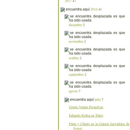
2017
47
2016
41
diciembre
2
noviembre
2
octubre
2
septiembre
2
agosto
7
julio
7
Grupo Ventas Proactivas
Eduardo Kobra en Tokio
Pinto y Chinto en la Galería Sargadelos de
Ferrol