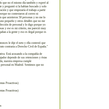
ndo que no el mismo día también y esperé al
ie y preguntó si la habían buscado y solo
ción y que empezaría el trabajo a partir
 porque no contestaron al correo ni
ón que asistieron 50 personas y no me lo
 uno pequeño y otros detalles que no me
selección de personal y lo digo porque yo
sas y ese es mi criterio, me pareció muy
añan a la gente y eso es ilegal porque es
nces le dije el neto y ella contestó que
trato contraria a Derecho Civil de España."
ativa. Está acusando a la compañía de
ajador depende de sus retenciones y éstas
enda, nuestra empresa cumple
e personal en Madrid. Sentimos que no