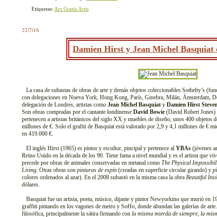
Etiquetas:
Ars Gratia Artis
22/7/16
Damien Hirst y Jean Michel Basquiat 
La casa de subastas de obras de arte y demás objetos coleccionables Sotheby’s (fun
con delegaciones en Nueva York, Hong Kong, París, Ginebra, Milán, Ámsterdam, Do
delegación de Londres, artistas como
Jean Michel Basquiat
y
Damien Hirst Steve
Son obras compradas por el cantante londinense
David Bowie
(David Robert Jones) 
pertenecen a artistas británicos del siglo XX y muebles de diseño, unos 400 objetos d
millones de €. Solo el grafiti de Basquiat está valorado por 2,9 y 4,1 millones de € mi
en 419.000 €.
El inglés Hirst (1965) es pintor y escultor, pincipal y pertenece al
YBAs
(jóvenes ar
Reino Unido en la década de los 90. Tiene fama a nivel mundial y es el artista que vi
precede por obras de animales conservadas en metanal como
The Physical Impossibil
Living
. Otras obras son
pinturas de espín
(creadas en superficie circular girando) y
p
colores ordenados al azar). En el 2008 subastó en la misma casa la obra
Beautiful In
dólares.
Basquiat fue un artista, poeta, músico, dijante y pintor Newyorkino que murió en 1
graffiti pintando en los vagones de metro y SoHo, donde abundan las galerías de arte
filosófica, principalmente la sátira firmando con
la misma mierda de siempre
,
la mis