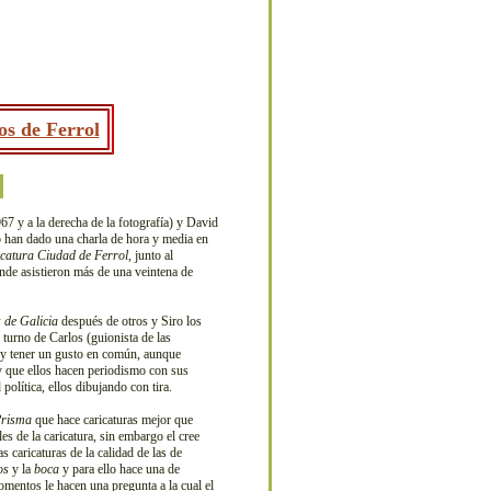
os de Ferrol
7 y a la derecha de la fotografía) y David
o han dado una charla de hora y media en
icatura Ciudad de Ferrol
, junto al
onde asistieron más de una veintena de
 de Galicia
después de otros y Siro los
 turno de Carlos (guionista de las
go y tener un gusto en común, aunque
y que ellos hacen periodismo con sus
olítica, ellos dibujando con tira.
risma
que hace caricaturas mejor que
es de la caricatura, sin embargo el cree
 caricaturas de la calidad de las de
os
y la
boca
y para ello hace una de
omentos le hacen una pregunta a la cual el