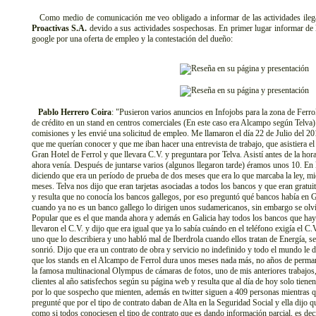
Como medio de comunicación me veo obligado a informar de las actividades ilegal
Proactivas S.A.
devido a sus actividades sospechosas. En primer lugar informar de 
google por una oferta de empleo y la contestación del dueño:
Pablo Herrero Coira
: "Pusieron varios anuncios en Infojobs para la zona de Ferrol
de crédito en un stand en centros comerciales (En este caso era Alcampo según Telv
comisiones y les envié una solicitud de empleo. Me llamaron el día 22 de Julio del
que me querían conocer y que me iban hacer una entrevista de trabajo, que asistiera e
Gran Hotel de Ferrol y que llevara C.V. y preguntara por Telva. Asistí antes de la ho
ahora venía. Después de juntarse varios (algunos llegaron tarde) éramos unos 10. En 
diciendo que era un período de prueba de dos meses que era lo que marcaba la ley, mi
meses. Telva nos dijo que eran tarjetas asociadas a todos los bancos y que eran gratui
y resulta que no conocía los bancos gallegos, por eso preguntó qué bancos había en G
cuando ya no es un banco gallego lo dirigen unos sudamericanos, sin embargo se olvi
Popular que es el que manda ahora y además en Galicia hay todos los bancos que ha
llevaron el C.V. y dijo que era igual que ya lo sabía cuándo en el teléfono exigía el C
uno que lo describiera y uno habló mal de Iberdrola cuando ellos tratan de Energía, se
sonrió. Dijo que era un contrato de obra y servicio no indefinido y todo el mundo le d
que los stands en el Alcampo de Ferrol dura unos meses nada más, no años de perma
la famosa multinacional Olympus de cámaras de fotos, uno de mis anteriores trabajo
clientes al año satisfechos según su página web y resulta que al día de hoy solo tien
por lo que sospecho que mienten, además en twitter siguen a 409 personas mientras q
pregunté que por el tipo de contrato daban de Alta en la Seguridad Social y ella dijo qu
como si todos conociesen el tipo de contrato que es dando información parcial, es dec