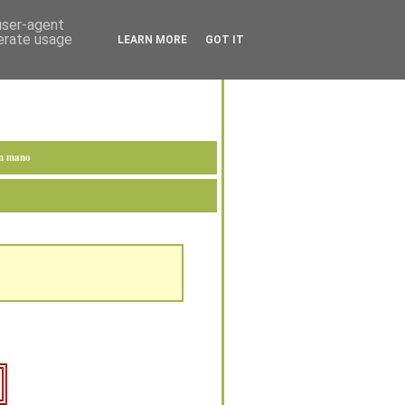
 user-agent
nerate usage
LEARN MORE
GOT IT
en mano