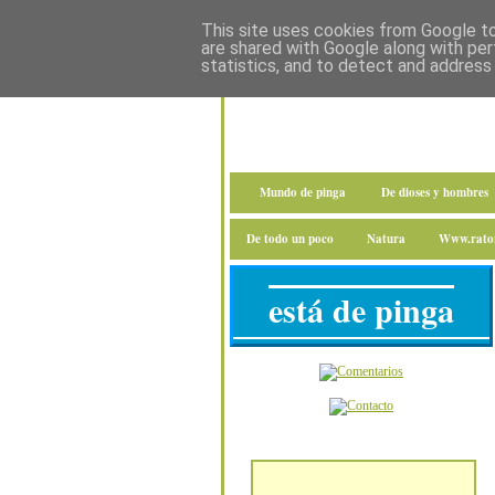
This site uses cookies from Google to 
are shared with Google along with per
statistics, and to detect and address
Mundo de pinga
De dioses y hombres
De todo un poco
Natura
Www.raton
está de pinga