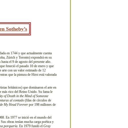
en Sotheby’s
dada en 1744 y que actualmente cuenta
ha, Zúrich y Toronto) expondrá en su
n
hasta el 9 de agosto del presente año.
que feneció el pasado 10 de enero y que
e arte con un valor estimado de 12
entras que la pintura de Hirst está valorada
tistas británicos) que dominaron el arte en
ve más rico del Reino Unido. Su fama le
ity of Death in the Mind of Someone
inturas al contado
(filas de círculos de
side My Head Forever
por 198 millones de
988. En 1977 se inició en el mundo del
. Sus obras tenían mucha carga poética y
ma porquería
. En 1979 fundó el
Gray