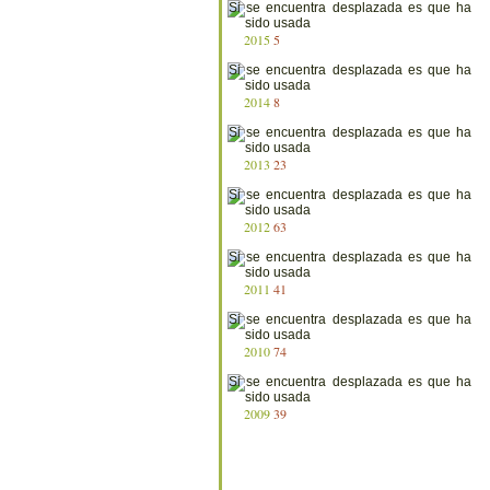
2015
5
2014
8
2013
23
2012
63
2011
41
2010
74
2009
39