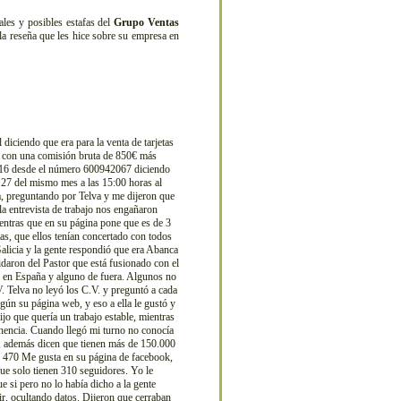
es y posibles estafas del
Grupo Ventas
la reseña que les hice sobre su empresa en
 diciendo que era para la venta de tarjetas
a) con una comisión bruta de 850€ más
 2016 desde el número 600942067 diciendo
l 27 del mismo mes a las 15:00 horas al
ra, preguntando por Telva y me dijeron que
la entrevista de trabajo nos engañaron
entras que en su página pone que es de 3
tas, que ellos tenían concertado con todos
alicia y la gente respondió que era Abanca
daron del Pastor que está fusionado con el
y en España y alguno de fuera. Algunos no
.V. Telva no leyó los C.V. y preguntó a cada
gún su página web, y eso a ella le gustó y
ijo que quería un trabajo estable, mientras
nencia. Cuando llegó mi turno no conocía
s, además dicen que tienen más de 150.000
en 470 Me gusta en su página de facebook,
ue solo tienen 310 seguidores. Yo le
e si pero no lo había dicho a la gente
ir, ocultando datos. Dijeron que cerraban