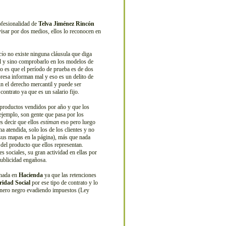
ofesionalidad de
Telva Jiménez Rincón
visar por dos medios, ellos lo reconocen en
cio
no existe ninguna cláusula que diga
gal y sino comprobarlo en los modelos de
rto es que el período de prueba es de dos
presa informan mal y eso es un delito de
 el derecho mercantil y puede ser
ontrato ya que es un salario fijo.
productos vendidos por año y que los
 ejemplo, son gente que pasa por los
es decir que ellos
estiman
eso pero luego
 atendida, solo los de los clientes y no
sus mapas en la página), más que nada
 del producto que ellos representan.
s sociales, su gran actividad en ellas por
publicidad engañosa.
 nada en
Hacienda
ya que las retenciones
ridad Social
por ese tipo de contrato y lo
dinero negro evadiendo impuestos (Ley