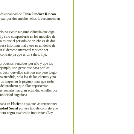
ofesionalidad de
Telva Jiménez Rincón
visar por dos medios, ellos lo reconocen en
cio
no existe ninguna cláusula que diga
gal y sino comprobarlo en los modelos de
rto es que el período de prueba es de dos
presa informan mal y eso es un delito de
 el derecho mercantil y puede ser
ontrato ya que es un salario fijo.
productos vendidos por año y que los
 ejemplo, son gente que pasa por los
es decir que ellos
estiman
eso pero luego
 atendida, solo los de los clientes y no
sus mapas en la página), más que nada
 del producto que ellos representan.
s sociales, su gran actividad en ellas por
publicidad engañosa.
 nada en
Hacienda
ya que las retenciones
ridad Social
por ese tipo de contrato y lo
dinero negro evadiendo impuestos (Ley