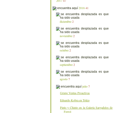
2017
47
2016
41
diciembre
2
noviembre
2
octubre
2
septiembre
2
agosto
7
julio
7
Grupo Ventas Proactivas
Eduardo Kobra en Tokio
Pinto y Chinto en la Galería Sargadelos de
Ferrol