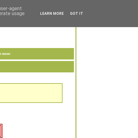
 user-agent
nerate usage
LEARN MORE
GOT IT
en mano