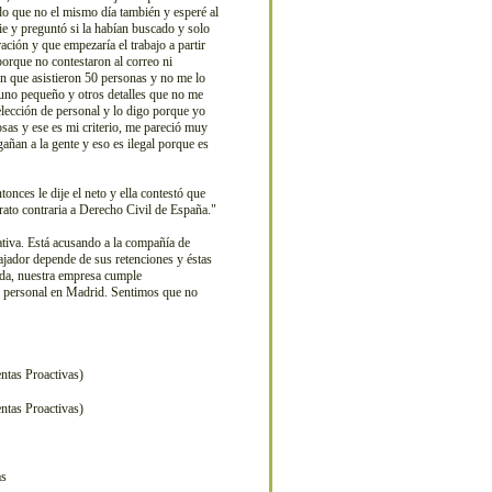
ndo que no el mismo día también y esperé al
ie y preguntó si la habían buscado y solo
ción y que empezaría el trabajo a partir
 porque no contestaron al correo ni
ón que asistieron 50 personas y no me lo
 uno pequeño y otros detalles que no me
selección de personal y lo digo porque yo
sas y ese es mi criterio, me pareció muy
añan a la gente y eso es ilegal porque es
nces le dije el neto y ella contestó que
trato contraria a Derecho Civil de España."
ativa. Está acusando a la compañía de
ajador depende de sus retenciones y éstas
enda, nuestra empresa cumple
e personal en Madrid. Sentimos que no