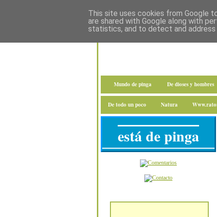
This site uses cookies from Google to 
are shared with Google along with per
statistics, and to detect and address
Mundo de pinga
De dioses y hombres
De todo un poco
Natura
Www.raton
está de pinga