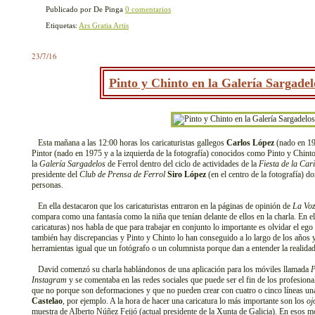
Publicado por De Pinga
0 comentarios
Etiquetas:
Ars Gratia Artis
23/7/16
Pinto y Chinto en la Galería Sargadel
Esta mañana a las 12:00 horas los caricaturistas gallegos
Carlos López
(nado en 196
Pintor (nado en 1975 y a la izquierda de la fotografía) conocidos como Pinto y Chint
la
Galería Sargadelos
de Ferrol dentro del ciclo de actividades de la
Fiesta de la Car
presidente del
Club de Prensa de Ferrol
Siro López
(en el centro de la fotografía) d
personas.
En ella destacaron que los caricaturistas entraron en la páginas de opinión de
La Voz
compara como una fantasía como la niña que tenían delante de ellos en la charla. En el
caricaturas) nos habla de que para trabajar en conjunto lo importante es olvidar el e
también hay discrepancias y Pinto y Chinto lo han conseguido a lo largo de los años 
herramientas igual que un fotógrafo o un columnista porque dan a entender la realidad p
David comenzó su charla hablándonos de una aplicación para los móviles llamada
P
Instagram
y se comentaba en las redes sociales que puede ser el fin de los profesional
que no porque son deformaciones y que no pueden crear con cuatro o cinco líneas unas
Castelao
, por ejemplo. A la hora de hacer una caricatura lo más importante son los
oj
muestra de Alberto Núñez Feijó (actual presidente de la Xunta de Galicia). En esos m