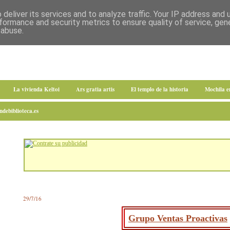
deliver its services and to analyze traffic. Your IP address and
formance and security metrics to ensure quality of service, ge
 abuse.
La vivienda Keltoi
Ars gratia artis
El templo de la historia
Mochila 
debiblioteca.es
29/7/16
Grupo Ventas Proactivas