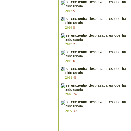
2015
5
2014
8
2013
23
2012
63
2011
41
2010
74
2009
39