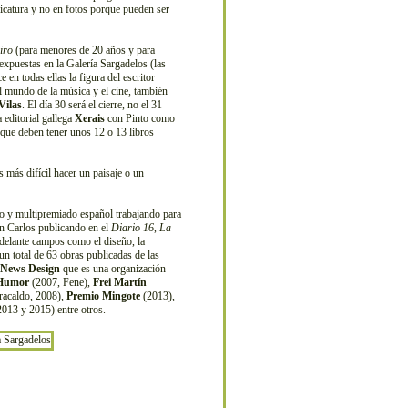
ricatura y no en fotos porque pueden ser
iro
(para menores de 20 años y para
expuestas en la Galería Sargadelos (las
 en todas ellas la figura del escritor
el mundo de la música y el cine, también
Vilas
. El día 30 será el cierre, no el 31
 editorial gallega
Xerais
con Pinto como
 que deben tener unos 12 o 13 libros
más difícil hacer un paisaje o un
ico y multipremiado español trabajando para
on Carlos publicando en el
Diario 16
,
La
adelante campos como el diseño, la
n total de 63 obras publicadas de las
f News Design
que es una organización
 Humor
(2007, Fene),
Frei Martín
acaldo, 2008),
Premio Mingote
(2013),
013 y 2015) entre otros.