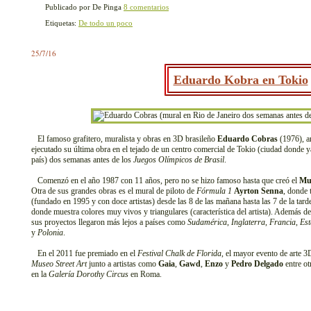
Publicado por De Pinga
8 comentarios
Etiquetas:
De todo un poco
25/7/16
Eduardo Kobra en Tokio
El famoso grafitero, muralista y obras en 3D brasileño
Eduardo Cobras
(1976), a
ejecutado su última obra en el tejado de un centro comercial de Tokio (ciudad donde 
país) dos semanas antes de los
Juegos Olímpicos de Brasil
.
Comenzó en el año 1987 con 11 años, pero no se hizo famoso hasta que creó el
Mu
Otra de sus grandes obras es el mural de piloto de
Fórmula 1
Ayrton Senna
, donde 
(fundado en 1995 y con doce artistas) desde las 8 de las mañana hasta las 7 de la tard
donde muestra colores muy vivos y triangulares (característica del artista). Además de
sus proyectos llegaron más lejos a países como
Sudamérica
,
Inglaterra
,
Francia
,
Es
y
Polonia
.
En el 2011 fue premiado en el
Festival Chalk de Florida
, el mayor evento de arte 3
Museo Street Art
junto a artistas como
Gaia
,
Gawd
,
Enzo
y
Pedro Delgado
entre ot
en la
Galería Dorothy Circus
en Roma.