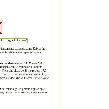
rtísticamente conocido como
Kobras
ha
ya tenía más murales representando a su
ro de Memorias
en
São Paulo
(2005).
trabajaba con su equipo de su estudio
e. Tiene una altura de 41 metros por 17,5
 recorrer su país natal haciendo murales,
tados Unidos
,
Rusia
,
Grecia
,
Italia
,
Suecia
D del mundo, y sus grafitis figuran en el
ros, un total de 58 artistas, y exposiciones