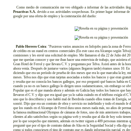
Como medio de comunicación me veo obligado a informar de las actividades ilegal
Proactivas S.A.
devido a sus actividades sospechosas. En primer lugar informar de 
google por una oferta de empleo y la contestación del dueño:
Pablo Herrero Coira
: "Pusieron varios anuncios en Infojobs para la zona de Ferrol
de crédito en un stand en centros comerciales (En este caso era Alcampo según Telv
comisiones y les envié una solicitud de empleo. Me llamaron el día 22 de Julio del
que me querían conocer y que me iban hacer una entrevista de trabajo, que asistiera e
Gran Hotel de Ferrol y que llevara C.V. y preguntara por Telva. Asistí antes de la ho
ahora venía. Después de juntarse varios (algunos llegaron tarde) éramos unos 10. En 
diciendo que era un período de prueba de dos meses que era lo que marcaba la ley, mi
meses. Telva nos dijo que eran tarjetas asociadas a todos los bancos y que eran gratui
y resulta que no conocía los bancos gallegos, por eso preguntó qué bancos había en G
cuando ya no es un banco gallego lo dirigen unos sudamericanos, sin embargo se olvi
Popular que es el que manda ahora y además en Galicia hay todos los bancos que ha
llevaron el C.V. y dijo que era igual que ya lo sabía cuándo en el teléfono exigía el C
uno que lo describiera y uno habló mal de Iberdrola cuando ellos tratan de Energía, se
sonrió. Dijo que era un contrato de obra y servicio no indefinido y todo el mundo le d
que los stands en el Alcampo de Ferrol dura unos meses nada más, no años de perma
la famosa multinacional Olympus de cámaras de fotos, uno de mis anteriores trabajo
clientes al año satisfechos según su página web y resulta que al día de hoy solo tien
por lo que sospecho que mienten, además en twitter siguen a 409 personas mientras q
pregunté que por el tipo de contrato daban de Alta en la Seguridad Social y ella dijo qu
como si todos conociesen el tipo de contrato que es dando información parcial, es dec