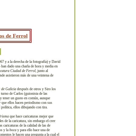
os de Ferrol
7 y a la derecha de la fotografía) y David
o han dado una charla de hora y media en
icatura Ciudad de Ferrol
, junto al
onde asistieron más de una veintena de
 de Galicia
después de otros y Siro los
 turno de Carlos (guionista de las
go y tener un gusto en común, aunque
y que ellos hacen periodismo con sus
olítica, ellos dibujando con tira.
risma
que hace caricaturas mejor que
es de la caricatura, sin embargo el cree
 caricaturas de la calidad de las de
os
y la
boca
y para ello hace una de
omentos le hacen una pregunta a la cual el