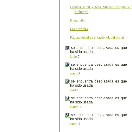
Damien Hirst y Jean Michel Basquiat en
Sotheby’s
Buganvilla
Las surfinias
Página oficial en el facebook del portal
junio
7
mayo
9
abril
1
marzo
1
enero
1