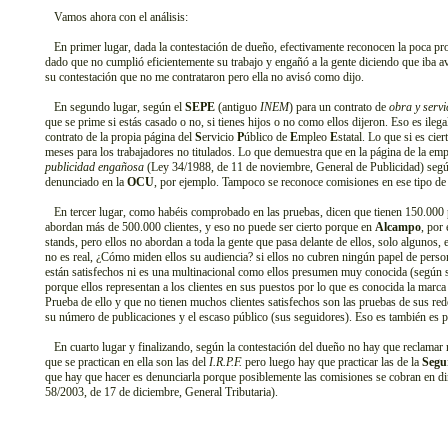
Vamos ahora con el análisis:
En primer lugar, dada la contestación de dueño, efectivamente reconocen la poca pr
dado que no cumplió eficientemente su trabajo y engañó a la gente diciendo que iba a
su contestación que no me contrataron pero ella no avisó como dijo.
En segundo lugar, según el
SEPE
(antiguo
INEM
) para un contrato de
obra y servi
que se prime si estás casado o no, si tienes hijos o no como ellos dijeron. Eso es ile
contrato de la propia página del
S
ervicio
P
úblico de
E
mpleo
E
statal. Lo que si es cie
meses para los trabajadores no titulados. Lo que demuestra que en la página de la em
publicidad engañosa
(Ley 34/1988, de 11 de noviembre, General de Publicidad) según
denunciado en la
OCU
, por ejemplo. Tampoco se reconoce comisiones en ese tipo de c
En tercer lugar, como habéis comprobado en las pruebas, dicen que tienen 150.000 
abordan más de 500.000 clientes, y eso no puede ser cierto porque en
Alcampo
, por
stands, pero ellos no abordan a toda la gente que pasa delante de ellos, solo algunos, 
no es real, ¿Cómo miden ellos su audiencia? si ellos no cubren ningún papel de persona
están satisfechos ni es una multinacional como ellos presumen muy conocida (según 
porque ellos representan a los clientes en sus puestos por lo que es conocida la marca
Prueba de ello y que no tienen muchos clientes satisfechos son las pruebas de sus rede
su número de publicaciones y el escaso público (sus seguidores). Eso es también es 
En cuarto lugar y finalizando, según la contestación del dueño no hay que reclamar
que se practican en ella son las del
I.R.P.F.
pero luego hay que practicar las de la
Segu
que hay que hacer es denunciarla porque posiblemente las comisiones se cobran en 
58/2003, de 17 de diciembre, General Tributaria).