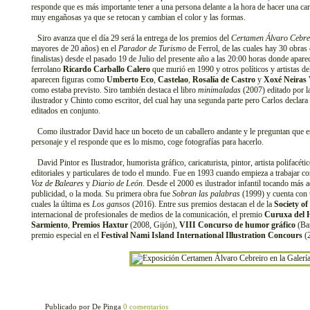
responde que es más importante tener a una persona delante a la hora de hacer una ca
muy engañosas ya que se retocan y cambian el color y las formas.
Siro avanza que el día 29 será la entrega de los premios del
Certamen Álvaro Cebre
mayores de 20 años) en el
Parador de Turismo
de Ferrol, de las cuales hay 30 obras 
finalistas) desde el pasado 19 de Julio del presente año a las 20:00 horas donde aparece
ferrolano
Ricardo Carballo Calero
que murió en 1990 y otros políticos y artistas d
aparecen figuras como
Umberto Eco
,
Castelao
,
Rosalía de Castro
y
Xoxé Neiras 
como estaba previsto. Siro también destaca el libro
minimaladas
(2007) editado por la
ilustrador y Chinto como escritor, del cual hay una segunda parte pero Carlos declara
editados en conjunto.
Como ilustrador David hace un boceto de un caballero andante y le preguntan que es 
personaje y el responde que es lo mismo, coge fotografías para hacerlo.
David Pintor es Ilustrador, humorista gráfico, caricaturista, pintor, artista polifacét
editoriales y particulares de todo el mundo. Fue en 1993 cuando empieza a trabajar c
Voz de Baleares
y
Diario de León
. Desde el 2000 es ilustrador infantil tocando más 
publicidad, o la moda. Su primera obra fue
Sobran las palabras
(1999) y cuenta con u
cuales la última es
Los gansos
(2016). Entre sus premios destacan el de la
Society o
internacional de profesionales de medios de la comunicación, el premio
Curuxa del
Sarmiento
,
Premios Haxtur
(2008, Gijón),
VIII Concurso de humor gráfico
(Bar
premio especial en el
Festival Nami Island International Illustration Concours
(2
Publicado por De Pinga
0 comentarios