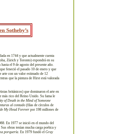
en Sotheby’s
dada en 1744 y que actualmente cuenta
ha, Zúrich y Toronto) expondrá en su
n
hasta el 9 de agosto del presente año.
que feneció el pasado 10 de enero y que
e arte con un valor estimado de 12
entras que la pintura de Hirst está valorada
tistas británicos) que dominaron el arte en
ve más rico del Reino Unido. Su fama le
ity of Death in the Mind of Someone
inturas al contado
(filas de círculos de
side My Head Forever
por 198 millones de
988. En 1977 se inició en el mundo del
. Sus obras tenían mucha carga poética y
ma porquería
. En 1979 fundó el
Gray