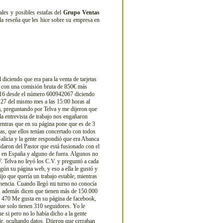
es y posibles estafas del
Grupo Ventas
la reseña que les hice sobre su empresa en
 diciendo que era para la venta de tarjetas
a) con una comisión bruta de 850€ más
 2016 desde el número 600942067 diciendo
l 27 del mismo mes a las 15:00 horas al
ra, preguntando por Telva y me dijeron que
la entrevista de trabajo nos engañaron
entras que en su página pone que es de 3
tas, que ellos tenían concertado con todos
alicia y la gente respondió que era Abanca
daron del Pastor que está fusionado con el
y en España y alguno de fuera. Algunos no
.V. Telva no leyó los C.V. y preguntó a cada
gún su página web, y eso a ella le gustó y
ijo que quería un trabajo estable, mientras
nencia. Cuando llegó mi turno no conocía
s, además dicen que tienen más de 150.000
en 470 Me gusta en su página de facebook,
ue solo tienen 310 seguidores. Yo le
e si pero no lo había dicho a la gente
ir, ocultando datos. Dijeron que cerraban