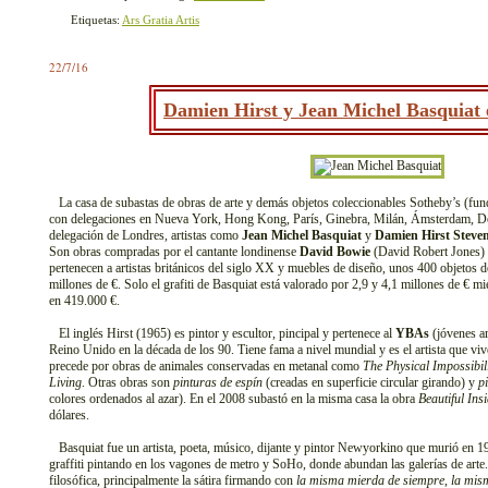
Etiquetas:
Ars Gratia Artis
22/7/16
Damien Hirst y Jean Michel Basquiat 
La casa de subastas de obras de arte y demás objetos coleccionables Sotheby’s (fun
con delegaciones en Nueva York, Hong Kong, París, Ginebra, Milán, Ámsterdam, Do
delegación de Londres, artistas como
Jean Michel Basquiat
y
Damien Hirst Steve
Son obras compradas por el cantante londinense
David Bowie
(David Robert Jones) 
pertenecen a artistas británicos del siglo XX y muebles de diseño, unos 400 objetos d
millones de €. Solo el grafiti de Basquiat está valorado por 2,9 y 4,1 millones de € mi
en 419.000 €.
El inglés Hirst (1965) es pintor y escultor, pincipal y pertenece al
YBAs
(jóvenes ar
Reino Unido en la década de los 90. Tiene fama a nivel mundial y es el artista que vi
precede por obras de animales conservadas en metanal como
The Physical Impossibil
Living
. Otras obras son
pinturas de espín
(creadas en superficie circular girando) y
p
colores ordenados al azar). En el 2008 subastó en la misma casa la obra
Beautiful In
dólares.
Basquiat fue un artista, poeta, músico, dijante y pintor Newyorkino que murió en 1
graffiti pintando en los vagones de metro y SoHo, donde abundan las galerías de arte
filosófica, principalmente la sátira firmando con
la misma mierda de siempre
,
la mis