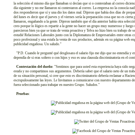
la selección el mismo día que llamaban si decían que si o contestaban al correo dicie
día siguiente y no me llamaron ni contestaron al correo. La empresa no la conocía nad
dos respondieron que sí y una dio los datos mal. Dijeron que había dos días de prepara
del lunes es decir que el jueves y el viernes sería la preparación cosa que no es cierta
llamaron, engañando a la gente. Dijeron también que el día anterior había otra selecci
creo porque lo lógico es repartir a la gente no hacer un grupo muy numeroso y luego
parecieron bien ya que se trata de venta proactiva y Telva no hizo bien su trabajo de 
estudié Relaciones Laborales junto con la Diplomatura de Empresariales entre otras co
poco profesional y una estafa la venta de sus productos, además en su página web eng
publicidad engañosa. Un saludo."
"P.D. Cuando le pregunté qué desglosara el salario fijo me dijo que no entendía y ento
dependía de si eras soltero o con hijos y eso es una clausula discriminatoria en el con
Contestación del dueño
: "Sentimos que para usted esta experiencia haya sido neg
estafa y no compartimos sus argumentos. Debería saber que el salario neto de un trab
de su situación personal, si cree que esto es discriminatorio debería reclamar a Haci
escrupulosamente las leyes. Le Invitamos a comunicarse con nuestro departamento d
fuera seleccionado para trabajar en nuestro Grupo. Saludos."
Pruebas
: