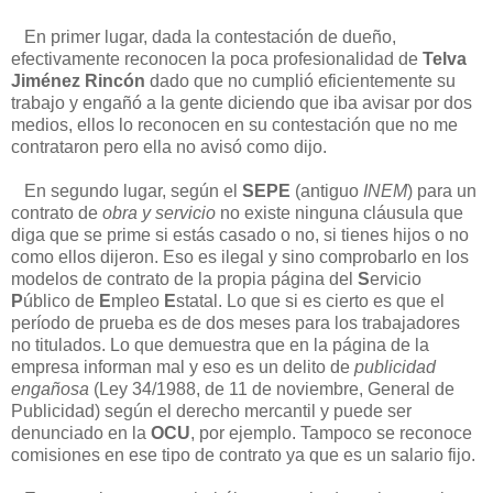
En primer lugar, dada la contestación de dueño,
efectivamente reconocen la poca profesionalidad de
Telva
Jiménez Rincón
dado que no cumplió eficientemente su
trabajo y engañó a la gente diciendo que iba avisar por dos
medios, ellos lo reconocen en su contestación que no me
contrataron pero ella no avisó como dijo.
En segundo lugar, según el
SEPE
(antiguo
INEM
) para un
contrato de
obra y servicio
no existe ninguna cláusula que
diga que se prime si estás casado o no, si tienes hijos o no
como ellos dijeron. Eso es ilegal y sino comprobarlo en los
modelos de contrato de la propia página del
S
ervicio
P
úblico de
E
mpleo
E
statal. Lo que si es cierto es que el
período de prueba es de dos meses para los trabajadores
no titulados. Lo que demuestra que en la página de la
empresa informan mal y eso es un delito de
publicidad
engañosa
(Ley 34/1988, de 11 de noviembre, General de
Publicidad) según el derecho mercantil y puede ser
denunciado en la
OCU
, por ejemplo. Tampoco se reconoce
comisiones en ese tipo de contrato ya que es un salario fijo.