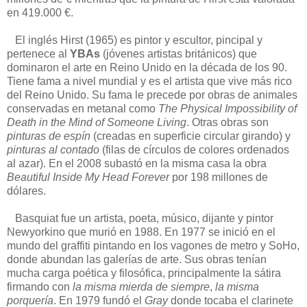
en 419.000 €.
El inglés Hirst (1965) es pintor y escultor, pincipal y
pertenece al
YBAs
(jóvenes artistas británicos) que
dominaron el arte en Reino Unido en la década de los 90.
Tiene fama a nivel mundial y es el artista que vive más rico
del Reino Unido. Su fama le precede por obras de animales
conservadas en metanal como
The Physical Impossibility of
Death in the Mind of Someone Living
. Otras obras son
pinturas de espín
(creadas en superficie circular girando) y
pinturas al contado
(filas de círculos de colores ordenados
al azar). En el 2008 subastó en la misma casa la obra
Beautiful Inside My Head Forever
por 198 millones de
dólares.
Basquiat fue un artista, poeta, músico, dijante y pintor
Newyorkino que murió en 1988. En 1977 se inició en el
mundo del graffiti pintando en los vagones de metro y SoHo,
donde abundan las galerías de arte. Sus obras tenían
mucha carga poética y filosófica, principalmente la sátira
firmando con
la misma mierda de siempre
,
la misma
porquería
. En 1979 fundó el
Gray
donde tocaba el clarinete