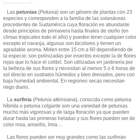
Las
petunias
(
Petunia
) son un género de plantas con 23
especies y corresponden a la familia de las
solanáceas
procedentes de Sudamérica cuya floración es abundante
desde principios de primavera hasta finales de otoño (en
climas tropicales todo el año) y pueden tener cualquier color
excepto el naranja, algunas son bicolores y tienen un
agradable aroma. Miden entre 15 cm a 60 dependiendo de
la especie, son polinizadas por insectos excepto la de flores
rojas que lo hace el colibrí. Son utilizadas en jardinería por
la belleza de sus flores y necesitan al menos 5 o 6 horas de
sol directo en sustratos húmedos y bien drenados, pero con
baja humedad ambiental. En regiones secas necesitan
riego diario.
La
surfinia
(
Petunia atkinsiana
), conocida como petunia
híbrida o petunia colgante son una variedad de petunias
mucho más vigorosas y de larga floración ya que pueden
durar hasta las primeras heladas y sus flores pueden ser de
color rosa, amarillo, lima…
Las flores pueden ser muy grandes como las
surfinias