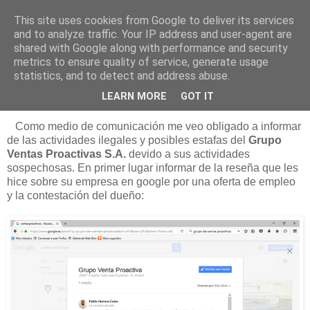
This site uses cookies from Google to deliver its services
Está de pinga
and to analyze traffic. Your IP address and user-agent are
shared with Google along with performance and security
metrics to ensure quality of service, generate usage
statistics, and to detect and address abuse.
29/7/16
Grupo Ventas Proactivas
LEARN MORE
GOT IT
Como medio de comunicación me veo obligado a informar
de las actividades ilegales y posibles estafas del
Grupo
Ventas Proactivas S.A.
devido a sus actividades
sospechosas. En primer lugar informar de la reseña que les
hice sobre su empresa en google por una oferta de empleo
y la contestación del dueño: