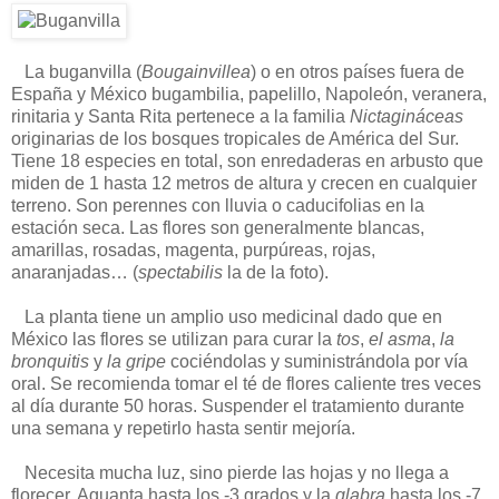
La buganvilla (
Bougainvillea
) o en otros países fuera de
España y México bugambilia, papelillo, Napoleón, veranera,
rinitaria y Santa Rita pertenece a la familia
Nictagináceas
originarias de los bosques tropicales de América del Sur.
Tiene 18 especies en total, son enredaderas en arbusto que
miden de 1 hasta 12 metros de altura y crecen en cualquier
terreno. Son perennes con lluvia o caducifolias en la
estación seca. Las flores son generalmente blancas,
amarillas, rosadas, magenta, purpúreas, rojas,
anaranjadas… (
spectabilis
la de la foto).
La planta tiene un amplio uso medicinal dado que en
México las flores se utilizan para curar la
tos
,
el asma
,
la
bronquitis
y
la gripe
cociéndolas y suministrándola por vía
oral. Se recomienda tomar el té de flores caliente tres veces
al día durante 50 horas. Suspender el tratamiento durante
una semana y repetirlo hasta sentir mejoría.
Necesita mucha luz, sino pierde las hojas y no llega a
florecer. Aguanta hasta los -3 grados y la
glabra
hasta los -7