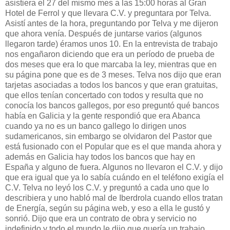
asistiera el 27 del mismo mes a las 15:00 horas al Gran
Hotel de Ferrol y que llevara C.V. y preguntara por Telva.
Asistí antes de la hora, preguntando por Telva y me dijeron
que ahora venía. Después de juntarse varios (algunos
llegaron tarde) éramos unos 10. En la entrevista de trabajo
nos engañaron diciendo que era un período de prueba de
dos meses que era lo que marcaba la ley, mientras que en
su página pone que es de 3 meses. Telva nos dijo que eran
tarjetas asociadas a todos los bancos y que eran gratuitas,
que ellos tenían concertado con todos y resulta que no
conocía los bancos gallegos, por eso preguntó qué bancos
había en Galicia y la gente respondió que era Abanca
cuando ya no es un banco gallego lo dirigen unos
sudamericanos, sin embargo se olvidaron del Pastor que
está fusionado con el Popular que es el que manda ahora y
además en Galicia hay todos los bancos que hay en
España y alguno de fuera. Algunos no llevaron el C.V. y dijo
que era igual que ya lo sabía cuándo en el teléfono exigía el
C.V. Telva no leyó los C.V. y preguntó a cada uno que lo
describiera y uno habló mal de Iberdrola cuando ellos tratan
de Energía, según su página web, y eso a ella le gustó y
sonrió. Dijo que era un contrato de obra y servicio no
indefinido y todo el mundo le dijo que quería un trabajo