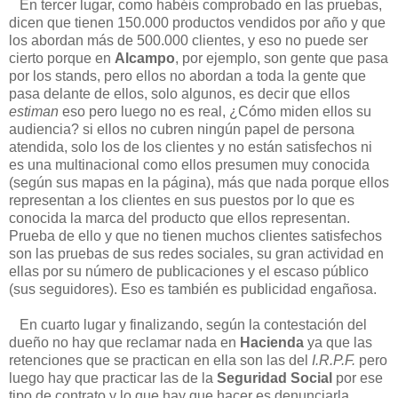
En tercer lugar, como habéis comprobado en las pruebas,
dicen que tienen 150.000 productos vendidos por año y que
los abordan más de 500.000 clientes, y eso no puede ser
cierto porque en
Alcampo
, por ejemplo, son gente que pasa
por los stands, pero ellos no abordan a toda la gente que
pasa delante de ellos, solo algunos, es decir que ellos
estiman
eso pero luego no es real, ¿Cómo miden ellos su
audiencia? si ellos no cubren ningún papel de persona
atendida, solo los de los clientes y no están satisfechos ni
es una multinacional como ellos presumen muy conocida
(según sus mapas en la página), más que nada porque ellos
representan a los clientes en sus puestos por lo que es
conocida la marca del producto que ellos representan.
Prueba de ello y que no tienen muchos clientes satisfechos
son las pruebas de sus redes sociales, su gran actividad en
ellas por su número de publicaciones y el escaso público
(sus seguidores). Eso es también es publicidad engañosa.
En cuarto lugar y finalizando, según la contestación del
dueño no hay que reclamar nada en
Hacienda
ya que las
retenciones que se practican en ella son las del
I.R.P.F.
pero
luego hay que practicar las de la
Seguridad Social
por ese
tipo de contrato y lo que hay que hacer es denunciarla