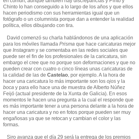
en común, aunque también hay discrepancias y Pinto y
Chinto lo han conseguido a lo largo de los años y que ellos
hacen periodismo con sus herramientas igual que un
fotógrafo o un columnista porque dan a entender la realidad
política, ellos dibujando con tira.
David comenzó su charla hablándonos de una aplicación
para los móviles llamada
Prisma
que hace caricaturas mejor
que
Instagram
y se comentaba en las redes sociales que
puede ser el fin de los profesionales de la caricatura, sin
embargo el cree que no porque son deformaciones y que no
pueden crear con cuatro o cinco líneas unas caricaturas de
la calidad de las de
Castelao
, por ejemplo. A la hora de
hacer una caricatura lo más importante son los
ojos
y la
boca
y para ello hace una de muestra de Alberto Núñez
Feijó (actual presidente de la Xunta de Galicia). En esos
momentos le hacen una pregunta a la cual el responde que
es más importante tener a una persona delante a la hora de
hacer una caricatura y no en fotos porque pueden ser muy
engañosas ya que se retocan y cambian el color y las
formas.
Siro avanza que el día 29 será la entrega de los premios