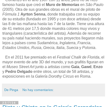
famoso hasta que creó el
Muro de Memorias
en
São Paulo
(2005). Otra de sus grandes obras es el mural de piloto de
Fórmula 1
Ayrton Senna
, donde trabajaba con su equipo
de su estudio (fundado en 1995 y con doce artistas) desde
las 8 de las mañana hasta las 7 de la tarde. Tiene una altura
de 41 metros por 17,5 donde muestra colores muy vivos y
triangulares (característica del artista). Además de recorrer
su país natal haciendo murales, sus proyectos llegaron más
lejos a países como
Sudamérica
,
Inglaterra
,
Francia
,
Estados Unidos
,
Rusia
,
Grecia
,
Italia
,
Suecia
y
Polonia
.
En el 2011 fue premiado en el
Festival Chalk de Florida
, el
mayor evento de arte 3D del mundo, y sus grafitis figuran en
el
Museo Street Art
junto a artistas como
Gaia
,
Gawd
,
Enzo
y
Pedro Delgado
entre otros, un total de 58 artistas, y
exposiciones en la
Galería Dorothy Circus
en Roma.
De Pinga
No hay comentarios:
23/7/16