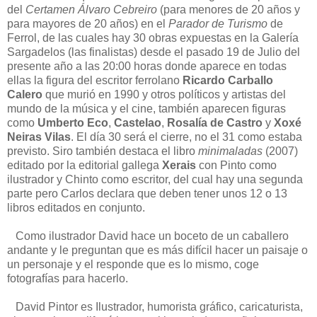
del
Certamen Álvaro Cebreiro
(para menores de 20 años y
para mayores de 20 años) en el
Parador de Turismo
de
Ferrol, de las cuales hay 30 obras expuestas en la Galería
Sargadelos (las finalistas) desde el pasado 19 de Julio del
presente año a las 20:00 horas donde aparece en todas
ellas la figura del escritor ferrolano
Ricardo Carballo
Calero
que murió en 1990 y otros políticos y artistas del
mundo de la música y el cine, también aparecen figuras
como
Umberto Eco
,
Castelao
,
Rosalía de Castro
y
Xoxé
Neiras Vilas
. El día 30 será el cierre, no el 31 como estaba
previsto. Siro también destaca el libro
minimaladas
(2007)
editado por la editorial gallega
Xerais
con Pinto como
ilustrador y Chinto como escritor, del cual hay una segunda
parte pero Carlos declara que deben tener unos 12 o 13
libros editados en conjunto.
Como ilustrador David hace un boceto de un caballero
andante y le preguntan que es más difícil hacer un paisaje o
un personaje y el responde que es lo mismo, coge
fotografías para hacerlo.
David Pintor es Ilustrador, humorista gráfico, caricaturista,