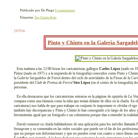
Publicado por De Pinga
0 comentarios
Etiquetas:
Ars Gratia Artis
23/7/16
Pinto y Chinto en la Galería Sargadel
Esta mañana a las 12:00 horas los caricaturistas gallegos
Carlos López
(nado en 196
Pintor (nado en 1975 y a la izquierda de la fotografía) conocidos como Pinto y Chint
la
Galería Sargadelos
de Ferrol dentro del ciclo de actividades de la
Fiesta de la Car
presidente del
Club de Prensa de Ferrol
Siro López
(en el centro de la fotografía) d
personas.
En ella destacaron que los caricaturistas entraron en la páginas de opinión de
La Voz
compara como una fantasía como la niña que tenían delante de ellos en la charla. En el
caricaturas) nos habla de que para trabajar en conjunto lo importante es olvidar el e
también hay discrepancias y Pinto y Chinto lo han conseguido a lo largo de los años 
herramientas igual que un fotógrafo o un columnista porque dan a entender la realidad p
David comenzó su charla hablándonos de una aplicación para los móviles llamada
P
Instagram
y se comentaba en las redes sociales que puede ser el fin de los profesional
que no porque son deformaciones y que no pueden crear con cuatro o cinco líneas unas