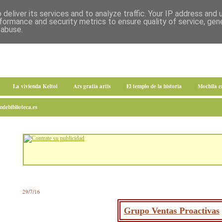
deliver its services and to analyze traffic. Your IP address and
formance and security metrics to ensure quality of service, ge
 abuse.
La vivienda Keltoi
Ars gratia artis
El templo de la historia
Mochila 
debiblioteca.es
29/7/16
Grupo Ventas Proactivas