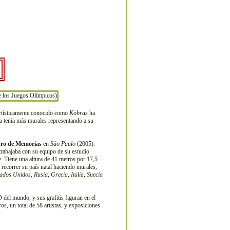
rtísticamente conocido como
Kobras
ha
ya tenía más murales representando a su
ro de Memorias
en
São Paulo
(2005).
trabajaba con su equipo de su estudio
e. Tiene una altura de 41 metros por 17,5
 recorrer su país natal haciendo murales,
tados Unidos
,
Rusia
,
Grecia
,
Italia
,
Suecia
D del mundo, y sus grafitis figuran en el
ros, un total de 58 artistas, y exposiciones