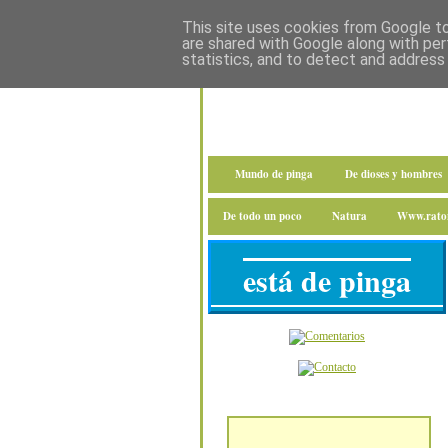
This site uses cookies from Google to 
are shared with Google along with per
statistics, and to detect and address
Mundo de pinga
De dioses y hombres
De todo un poco
Natura
Www.raton
está de pinga