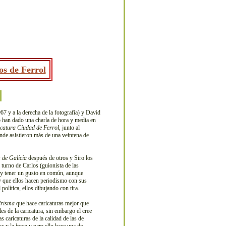
os de Ferrol
7 y a la derecha de la fotografía) y David
o han dado una charla de hora y media en
icatura Ciudad de Ferrol
, junto al
onde asistieron más de una veintena de
 de Galicia
después de otros y Siro los
 turno de Carlos (guionista de las
go y tener un gusto en común, aunque
y que ellos hacen periodismo con sus
olítica, ellos dibujando con tira.
risma
que hace caricaturas mejor que
es de la caricatura, sin embargo el cree
 caricaturas de la calidad de las de