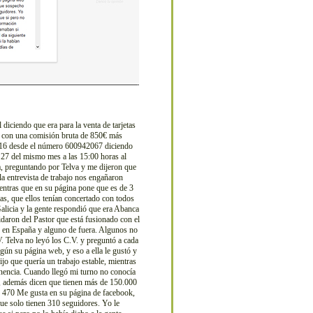
 diciendo que era para la venta de tarjetas
a) con una comisión bruta de 850€ más
 2016 desde el número 600942067 diciendo
l 27 del mismo mes a las 15:00 horas al
ra, preguntando por Telva y me dijeron que
la entrevista de trabajo nos engañaron
entras que en su página pone que es de 3
tas, que ellos tenían concertado con todos
alicia y la gente respondió que era Abanca
daron del Pastor que está fusionado con el
y en España y alguno de fuera. Algunos no
.V. Telva no leyó los C.V. y preguntó a cada
gún su página web, y eso a ella le gustó y
ijo que quería un trabajo estable, mientras
nencia. Cuando llegó mi turno no conocía
s, además dicen que tienen más de 150.000
en 470 Me gusta en su página de facebook,
ue solo tienen 310 seguidores. Yo le