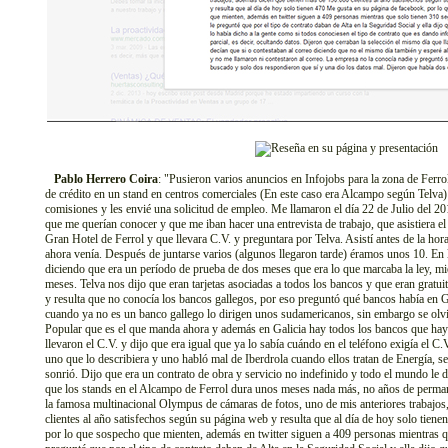
Pablo Herrero Coira
: "Pusieron varios anuncios en Infojobs para la zona de Ferrol
de crédito en un stand en centros comerciales (En este caso era Alcampo según Telv
comisiones y les envié una solicitud de empleo. Me llamaron el día 22 de Julio del
que me querían conocer y que me iban hacer una entrevista de trabajo, que asistiera e
Gran Hotel de Ferrol y que llevara C.V. y preguntara por Telva. Asistí antes de la ho
ahora venía. Después de juntarse varios (algunos llegaron tarde) éramos unos 10. En 
diciendo que era un período de prueba de dos meses que era lo que marcaba la ley, mi
meses. Telva nos dijo que eran tarjetas asociadas a todos los bancos y que eran gratui
y resulta que no conocía los bancos gallegos, por eso preguntó qué bancos había en G
cuando ya no es un banco gallego lo dirigen unos sudamericanos, sin embargo se olvi
Popular que es el que manda ahora y además en Galicia hay todos los bancos que ha
llevaron el C.V. y dijo que era igual que ya lo sabía cuándo en el teléfono exigía el C
uno que lo describiera y uno habló mal de Iberdrola cuando ellos tratan de Energía, se
sonrió. Dijo que era un contrato de obra y servicio no indefinido y todo el mundo le d
que los stands en el Alcampo de Ferrol dura unos meses nada más, no años de perma
la famosa multinacional Olympus de cámaras de fotos, uno de mis anteriores trabajo
clientes al año satisfechos según su página web y resulta que al día de hoy solo tien
por lo que sospecho que mienten, además en twitter siguen a 409 personas mientras q