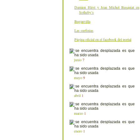
Damien Hirst y Jean Michel Basquiat en
Sotheby’s
Buganvilla
Las surfinias
Página oficial en el facebook del portal
junio
7
mayo
9
abril
1
marzo
1
enero
1