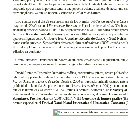
Castelao
, por ejemplo. A la hora de hacer una caricatura lo más importante son los
oj
muestra de Alberto Núñez Feijó (actual presidente de la Xunta de Galicia). En esos m
responde que es más importante tener a una persona delante a la hora de hacer una ca
muy engañosas ya que se retocan y cambian el color y las formas.
Siro avanza que el día 29 será la entrega de los premios del
Certamen Álvaro Cebre
mayores de 20 años) en el
Parador de Turismo
de Ferrol, de las cuales hay 30 obras 
finalistas) desde el pasado 19 de Julio del presente año a las 20:00 horas donde aparece
ferrolano
Ricardo Carballo Calero
que murió en 1990 y otros políticos y artistas d
aparecen figuras como
Umberto Eco
,
Castelao
,
Rosalía de Castro
y
Xoxé Neiras 
como estaba previsto. Siro también destaca el libro
minimaladas
(2007) editado por la
ilustrador y Chinto como escritor, del cual hay una segunda parte pero Carlos declara
editados en conjunto.
Como ilustrador David hace un boceto de un caballero andante y le preguntan que es 
personaje y el responde que es lo mismo, coge fotografías para hacerlo.
David Pintor es Ilustrador, humorista gráfico, caricaturista, pintor, artista polifacét
editoriales y particulares de todo el mundo. Fue en 1993 cuando empieza a trabajar c
Voz de Baleares
y
Diario de León
. Desde el 2000 es ilustrador infantil tocando más 
publicidad, o la moda. Su primera obra fue
Sobran las palabras
(1999) y cuenta con u
cuales la última es
Los gansos
(2016). Entre sus premios destacan el de la
Society o
internacional de profesionales de medios de la comunicación, el premio
Curuxa del
Sarmiento
,
Premios Haxtur
(2008, Gijón),
VIII Concurso de humor gráfico
(Bar
premio especial en el
Festival Nami Island International Illustration Concours
(2