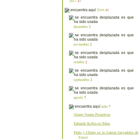
2017
47
2016
41
diciembre
2
noviembre
2
octubre
2
septiembre
2
agosto
7
julio
7
Grupo Ventas Proactivas
Eduardo Kobra en Tokio
Pinto y Chinto en la Galería Sargadelos de
Ferrol