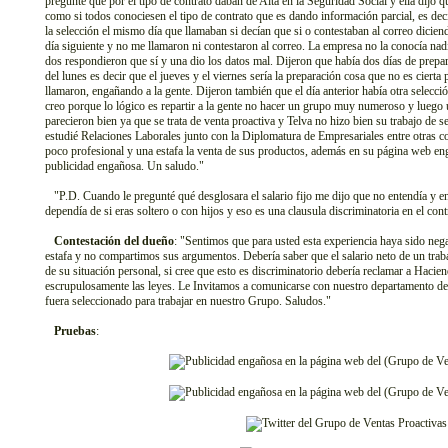
pregunté que por el tipo de contrato daban de Alta en la Seguridad Social y ella dijo qu
como si todos conociesen el tipo de contrato que es dando información parcial, es dec
la selección el mismo día que llamaban si decían que si o contestaban al correo dicie
día siguiente y no me llamaron ni contestaron al correo. La empresa no la conocía nad
dos respondieron que sí y una dio los datos mal. Dijeron que había dos días de prepara
del lunes es decir que el jueves y el viernes sería la preparación cosa que no es cierta
llamaron, engañando a la gente. Dijeron también que el día anterior había otra selecci
creo porque lo lógico es repartir a la gente no hacer un grupo muy numeroso y luego
parecieron bien ya que se trata de venta proactiva y Telva no hizo bien su trabajo de 
estudié Relaciones Laborales junto con la Diplomatura de Empresariales entre otras co
poco profesional y una estafa la venta de sus productos, además en su página web eng
publicidad engañosa. Un saludo."
"P.D. Cuando le pregunté qué desglosara el salario fijo me dijo que no entendía y ento
dependía de si eras soltero o con hijos y eso es una clausula discriminatoria en el con
Contestación del dueño
: "Sentimos que para usted esta experiencia haya sido neg
estafa y no compartimos sus argumentos. Debería saber que el salario neto de un trab
de su situación personal, si cree que esto es discriminatorio debería reclamar a Haci
escrupulosamente las leyes. Le Invitamos a comunicarse con nuestro departamento d
fuera seleccionado para trabajar en nuestro Grupo. Saludos."
Pruebas
: