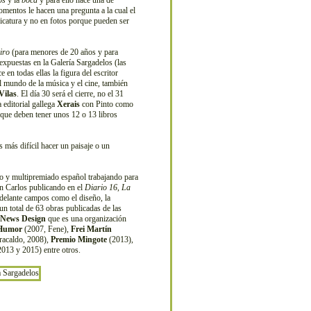
os
y la
boca
y para ello hace una de
omentos le hacen una pregunta a la cual el
ricatura y no en fotos porque pueden ser
iro
(para menores de 20 años y para
expuestas en la Galería Sargadelos (las
 en todas ellas la figura del escritor
el mundo de la música y el cine, también
Vilas
. El día 30 será el cierre, no el 31
 editorial gallega
Xerais
con Pinto como
 que deben tener unos 12 o 13 libros
más difícil hacer un paisaje o un
ico y multipremiado español trabajando para
on Carlos publicando en el
Diario 16
,
La
adelante campos como el diseño, la
n total de 63 obras publicadas de las
f News Design
que es una organización
 Humor
(2007, Fene),
Frei Martín
acaldo, 2008),
Premio Mingote
(2013),
013 y 2015) entre otros.