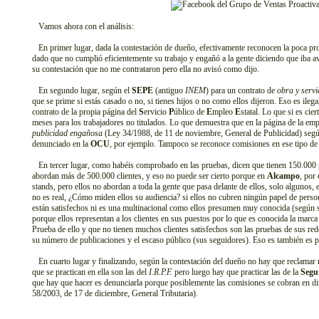
Vamos ahora con el análisis:
En primer lugar, dada la contestación de dueño, efectivamente reconocen la poca pr
dado que no cumplió eficientemente su trabajo y engañó a la gente diciendo que iba a
su contestación que no me contrataron pero ella no avisó como dijo.
En segundo lugar, según el
SEPE
(antiguo
INEM
) para un contrato de
obra y servi
que se prime si estás casado o no, si tienes hijos o no como ellos dijeron. Eso es ile
contrato de la propia página del
S
ervicio
P
úblico de
E
mpleo
E
statal. Lo que si es cie
meses para los trabajadores no titulados. Lo que demuestra que en la página de la em
publicidad engañosa
(Ley 34/1988, de 11 de noviembre, General de Publicidad) según
denunciado en la
OCU
, por ejemplo. Tampoco se reconoce comisiones en ese tipo de c
En tercer lugar, como habéis comprobado en las pruebas, dicen que tienen 150.000 
abordan más de 500.000 clientes, y eso no puede ser cierto porque en
Alcampo
, por
stands, pero ellos no abordan a toda la gente que pasa delante de ellos, solo algunos, 
no es real, ¿Cómo miden ellos su audiencia? si ellos no cubren ningún papel de persona
están satisfechos ni es una multinacional como ellos presumen muy conocida (según 
porque ellos representan a los clientes en sus puestos por lo que es conocida la marca
Prueba de ello y que no tienen muchos clientes satisfechos son las pruebas de sus rede
su número de publicaciones y el escaso público (sus seguidores). Eso es también es 
En cuarto lugar y finalizando, según la contestación del dueño no hay que reclamar
que se practican en ella son las del
I.R.P.F.
pero luego hay que practicar las de la
Segu
que hay que hacer es denunciarla porque posiblemente las comisiones se cobran en 
58/2003, de 17 de diciembre, General Tributaria).