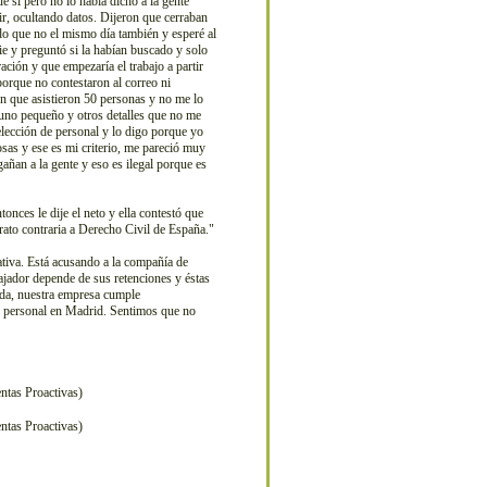
e si pero no lo había dicho a la gente
ir, ocultando datos. Dijeron que cerraban
ndo que no el mismo día también y esperé al
ie y preguntó si la habían buscado y solo
ción y que empezaría el trabajo a partir
 porque no contestaron al correo ni
ón que asistieron 50 personas y no me lo
 uno pequeño y otros detalles que no me
selección de personal y lo digo porque yo
sas y ese es mi criterio, me pareció muy
añan a la gente y eso es ilegal porque es
nces le dije el neto y ella contestó que
trato contraria a Derecho Civil de España."
ativa. Está acusando a la compañía de
ajador depende de sus retenciones y éstas
enda, nuestra empresa cumple
e personal en Madrid. Sentimos que no