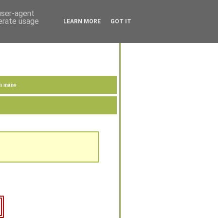
 user-agent
nerate usage
LEARN MORE
GOT IT
en mano