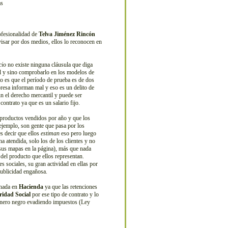
ofesionalidad de
Telva Jiménez Rincón
visar por dos medios, ellos lo reconocen en
cio
no existe ninguna cláusula que diga
gal y sino comprobarlo en los modelos de
rto es que el período de prueba es de dos
presa informan mal y eso es un delito de
 el derecho mercantil y puede ser
ontrato ya que es un salario fijo.
productos vendidos por año y que los
 ejemplo, son gente que pasa por los
es decir que ellos
estiman
eso pero luego
 atendida, solo los de los clientes y no
sus mapas en la página), más que nada
 del producto que ellos representan.
s sociales, su gran actividad en ellas por
publicidad engañosa.
 nada en
Hacienda
ya que las retenciones
ridad Social
por ese tipo de contrato y lo
dinero negro evadiendo impuestos (Ley