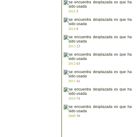
2015
5
2014
8
2013
23
2012
63
2011
41
2010
74
2009
39