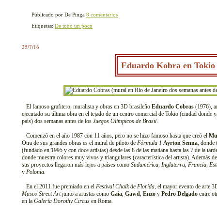
Publicado por De Pinga
8 comentarios
Etiquetas:
De todo un poco
25/7/16
Eduardo Kobra en Tokio
El famoso grafitero, muralista y obras en 3D brasileño
Eduardo Cobras
(1976), a
ejecutado su última obra en el tejado de un centro comercial de Tokio (ciudad donde 
país) dos semanas antes de los
Juegos Olímpicos de Brasil
.
Comenzó en el año 1987 con 11 años, pero no se hizo famoso hasta que creó el
Mu
Otra de sus grandes obras es el mural de piloto de
Fórmula 1
Ayrton Senna
, donde 
(fundado en 1995 y con doce artistas) desde las 8 de las mañana hasta las 7 de la tard
donde muestra colores muy vivos y triangulares (característica del artista). Además de
sus proyectos llegaron más lejos a países como
Sudamérica
,
Inglaterra
,
Francia
,
Es
y
Polonia
.
En el 2011 fue premiado en el
Festival Chalk de Florida
, el mayor evento de arte 3
Museo Street Art
junto a artistas como
Gaia
,
Gawd
,
Enzo
y
Pedro Delgado
entre ot
en la
Galería Dorothy Circus
en Roma.