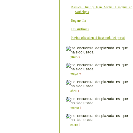
Damien Hirst y Jean Michel Basquiat en
Sotheby’s
Buganvilla
Las surfinias
Página oficial en el facebook del portal
junio
7
mayo
9
abril
1
marzo
1
enero
1