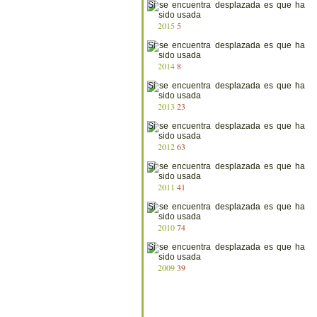
2015
5
2014
8
2013
23
2012
63
2011
41
2010
74
2009
39