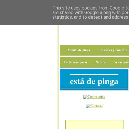
This site uses cookies from Google to 
are shared with Google along with per
statistics, and to detect and address
Mundo de pinga
De dioses y hombres
De todo un poco
Natura
Www.raton
está de pinga