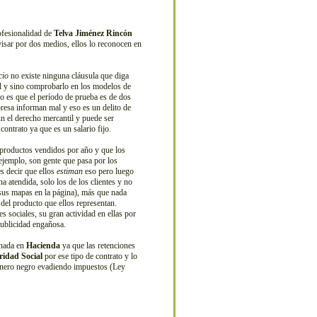
ofesionalidad de
Telva Jiménez Rincón
visar por dos medios, ellos lo reconocen en
cio
no existe ninguna cláusula que diga
gal y sino comprobarlo en los modelos de
rto es que el período de prueba es de dos
presa informan mal y eso es un delito de
 el derecho mercantil y puede ser
ontrato ya que es un salario fijo.
productos vendidos por año y que los
 ejemplo, son gente que pasa por los
es decir que ellos
estiman
eso pero luego
 atendida, solo los de los clientes y no
sus mapas en la página), más que nada
 del producto que ellos representan.
s sociales, su gran actividad en ellas por
publicidad engañosa.
 nada en
Hacienda
ya que las retenciones
ridad Social
por ese tipo de contrato y lo
dinero negro evadiendo impuestos (Ley