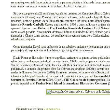
responde que es más importante tener a una persona delante a la hora de hacer una ca
muy engañosas ya que se retocan y cambian el color y las formas.
Siro avanza que el día 29 será la entrega de los premios del
Certamen Álvaro Cebre
mayores de 20 años) en el
Parador de Turismo
de Ferrol, de las cuales hay 30 obras 
finalistas) desde el pasado 19 de Julio del presente año a las 20:00 horas donde aparece
ferrolano
Ricardo Carballo Calero
que murió en 1990 y otros políticos y artistas d
aparecen figuras como
Umberto Eco
,
Castelao
,
Rosalía de Castro
y
Xoxé Neiras 
como estaba previsto. Siro también destaca el libro
minimaladas
(2007) editado por la
ilustrador y Chinto como escritor, del cual hay una segunda parte pero Carlos declara
editados en conjunto.
Como ilustrador David hace un boceto de un caballero andante y le preguntan que es 
personaje y el responde que es lo mismo, coge fotografías para hacerlo.
David Pintor es Ilustrador, humorista gráfico, caricaturista, pintor, artista polifacét
editoriales y particulares de todo el mundo. Fue en 1993 cuando empieza a trabajar c
Voz de Baleares
y
Diario de León
. Desde el 2000 es ilustrador infantil tocando más 
publicidad, o la moda. Su primera obra fue
Sobran las palabras
(1999) y cuenta con u
cuales la última es
Los gansos
(2016). Entre sus premios destacan el de la
Society o
internacional de profesionales de medios de la comunicación, el premio
Curuxa del
Sarmiento
,
Premios Haxtur
(2008, Gijón),
VIII Concurso de humor gráfico
(Bar
premio especial en el
Festival Nami Island International Illustration Concours
(2
Publicado por De Pinga
0 comentarios