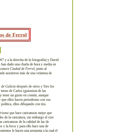
os de Ferrol
7 y a la derecha de la fotografía) y David
o han dado una charla de hora y media en
icatura Ciudad de Ferrol
, junto al
onde asistieron más de una veintena de
 de Galicia
después de otros y Siro los
 turno de Carlos (guionista de las
go y tener un gusto en común, aunque
y que ellos hacen periodismo con sus
olítica, ellos dibujando con tira.
risma
que hace caricaturas mejor que
es de la caricatura, sin embargo el cree
 caricaturas de la calidad de las de
os
y la
boca
y para ello hace una de
omentos le hacen una pregunta a la cual el