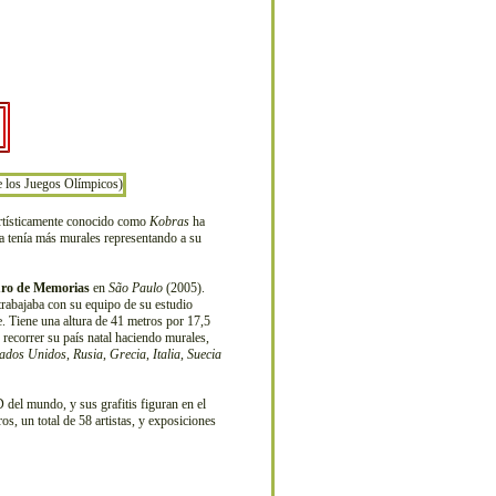
rtísticamente conocido como
Kobras
ha
ya tenía más murales representando a su
ro de Memorias
en
São Paulo
(2005).
trabajaba con su equipo de su estudio
e. Tiene una altura de 41 metros por 17,5
 recorrer su país natal haciendo murales,
tados Unidos
,
Rusia
,
Grecia
,
Italia
,
Suecia
D del mundo, y sus grafitis figuran en el
ros, un total de 58 artistas, y exposiciones