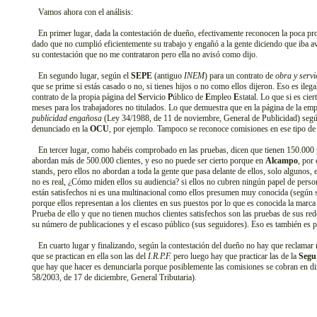
Vamos ahora con el análisis:
En primer lugar, dada la contestación de dueño, efectivamente reconocen la poca pr
dado que no cumplió eficientemente su trabajo y engañó a la gente diciendo que iba a
su contestación que no me contrataron pero ella no avisó como dijo.
En segundo lugar, según el
SEPE
(antiguo
INEM
) para un contrato de
obra y servi
que se prime si estás casado o no, si tienes hijos o no como ellos dijeron. Eso es ile
contrato de la propia página del
S
ervicio
P
úblico de
E
mpleo
E
statal. Lo que si es cie
meses para los trabajadores no titulados. Lo que demuestra que en la página de la em
publicidad engañosa
(Ley 34/1988, de 11 de noviembre, General de Publicidad) según
denunciado en la
OCU
, por ejemplo. Tampoco se reconoce comisiones en ese tipo de c
En tercer lugar, como habéis comprobado en las pruebas, dicen que tienen 150.000 
abordan más de 500.000 clientes, y eso no puede ser cierto porque en
Alcampo
, por
stands, pero ellos no abordan a toda la gente que pasa delante de ellos, solo algunos, 
no es real, ¿Cómo miden ellos su audiencia? si ellos no cubren ningún papel de persona
están satisfechos ni es una multinacional como ellos presumen muy conocida (según 
porque ellos representan a los clientes en sus puestos por lo que es conocida la marca
Prueba de ello y que no tienen muchos clientes satisfechos son las pruebas de sus rede
su número de publicaciones y el escaso público (sus seguidores). Eso es también es 
En cuarto lugar y finalizando, según la contestación del dueño no hay que reclamar
que se practican en ella son las del
I.R.P.F.
pero luego hay que practicar las de la
Segu
que hay que hacer es denunciarla porque posiblemente las comisiones se cobran en 
58/2003, de 17 de diciembre, General Tributaria).