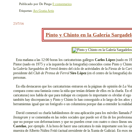
Publicado por De Pinga
0 comentarios
Etiquetas:
Ars Gratia Artis
23/7/16
Pinto y Chinto en la Galería Sargadel
Esta mañana a las 12:00 horas los caricaturistas gallegos
Carlos López
(nado en 196
Pintor (nado en 1975 y a la izquierda de la fotografía) conocidos como Pinto y Chint
la
Galería Sargadelos
de Ferrol dentro del ciclo de actividades de la
Fiesta de la Car
presidente del
Club de Prensa de Ferrol
Siro López
(en el centro de la fotografía) d
personas.
En ella destacaron que los caricaturistas entraron en la páginas de opinión de
La Voz
compara como una fantasía como la niña que tenían delante de ellos en la charla. En el
caricaturas) nos habla de que para trabajar en conjunto lo importante es olvidar el e
también hay discrepancias y Pinto y Chinto lo han conseguido a lo largo de los años 
herramientas igual que un fotógrafo o un columnista porque dan a entender la realidad p
David comenzó su charla hablándonos de una aplicación para los móviles llamada
P
Instagram
y se comentaba en las redes sociales que puede ser el fin de los profesional
que no porque son deformaciones y que no pueden crear con cuatro o cinco líneas unas
Castelao
, por ejemplo. A la hora de hacer una caricatura lo más importante son los
oj
muestra de Alberto Núñez Feijó (actual presidente de la Xunta de Galicia). En esos m