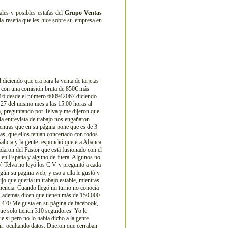
es y posibles estafas del
Grupo Ventas
la reseña que les hice sobre su empresa en
 diciendo que era para la venta de tarjetas
a) con una comisión bruta de 850€ más
 2016 desde el número 600942067 diciendo
l 27 del mismo mes a las 15:00 horas al
ra, preguntando por Telva y me dijeron que
la entrevista de trabajo nos engañaron
entras que en su página pone que es de 3
tas, que ellos tenían concertado con todos
alicia y la gente respondió que era Abanca
daron del Pastor que está fusionado con el
y en España y alguno de fuera. Algunos no
.V. Telva no leyó los C.V. y preguntó a cada
gún su página web, y eso a ella le gustó y
ijo que quería un trabajo estable, mientras
nencia. Cuando llegó mi turno no conocía
s, además dicen que tienen más de 150.000
en 470 Me gusta en su página de facebook,
ue solo tienen 310 seguidores. Yo le
e si pero no lo había dicho a la gente
ir, ocultando datos. Dijeron que cerraban