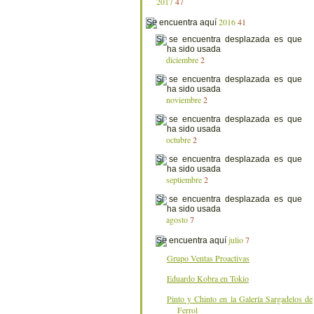
2017
47
2016
41
diciembre
2
noviembre
2
octubre
2
septiembre
2
agosto
7
julio
7
Grupo Ventas Proactivas
Eduardo Kobra en Tokio
Pinto y Chinto en la Galería Sargadelos de
Ferrol