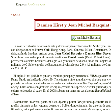
Etiquetas:
Ars Gratia Artis
22/7/16
Damien Hirst y Jean Michel Basquiat 
La casa de subastas de obras de arte y demás objetos coleccionables Sotheby’s (fun
con delegaciones en Nueva York, Hong Kong, París, Ginebra, Milán, Ámsterdam, Do
delegación de Londres, artistas como
Jean Michel Basquiat
y
Damien Hirst Steve
Son obras compradas por el cantante londinense
David Bowie
(David Robert Jones) 
pertenecen a artistas británicos del siglo XX y muebles de diseño, unos 400 objetos d
millones de €. Solo el grafiti de Basquiat está valorado por 2,9 y 4,1 millones de € mi
en 419.000 €.
El inglés Hirst (1965) es pintor y escultor, pincipal y pertenece al
YBAs
(jóvenes ar
Reino Unido en la década de los 90. Tiene fama a nivel mundial y es el artista que vi
precede por obras de animales conservadas en metanal como
The Physical Impossibil
Living
. Otras obras son
pinturas de espín
(creadas en superficie circular girando) y
p
colores ordenados al azar). En el 2008 subastó en la misma casa la obra
Beautiful In
dólares.
Basquiat fue un artista, poeta, músico, dijante y pintor Newyorkino que murió en 1
graffiti pintando en los vagones de metro y SoHo, donde abundan las galerías de arte
filosófica, principalmente la sátira firmando con
la misma mierda de siempre
,
la mis