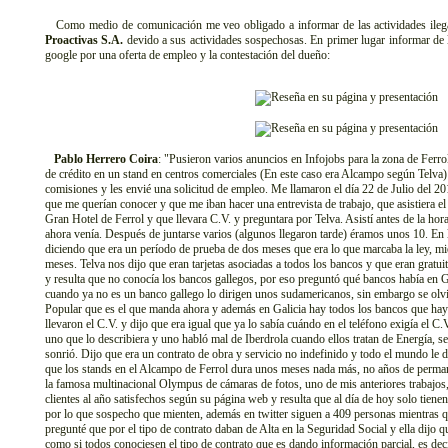
Como medio de comunicación me veo obligado a informar de las actividades ilegal
Proactivas S.A.
devido a sus actividades sospechosas. En primer lugar informar de 
google por una oferta de empleo y la contestación del dueño:
Pablo Herrero Coira
: "Pusieron varios anuncios en Infojobs para la zona de Ferrol
de crédito en un stand en centros comerciales (En este caso era Alcampo según Telv
comisiones y les envié una solicitud de empleo. Me llamaron el día 22 de Julio del
que me querían conocer y que me iban hacer una entrevista de trabajo, que asistiera e
Gran Hotel de Ferrol y que llevara C.V. y preguntara por Telva. Asistí antes de la ho
ahora venía. Después de juntarse varios (algunos llegaron tarde) éramos unos 10. En 
diciendo que era un período de prueba de dos meses que era lo que marcaba la ley, mi
meses. Telva nos dijo que eran tarjetas asociadas a todos los bancos y que eran gratui
y resulta que no conocía los bancos gallegos, por eso preguntó qué bancos había en G
cuando ya no es un banco gallego lo dirigen unos sudamericanos, sin embargo se olvi
Popular que es el que manda ahora y además en Galicia hay todos los bancos que ha
llevaron el C.V. y dijo que era igual que ya lo sabía cuándo en el teléfono exigía el C
uno que lo describiera y uno habló mal de Iberdrola cuando ellos tratan de Energía, se
sonrió. Dijo que era un contrato de obra y servicio no indefinido y todo el mundo le d
que los stands en el Alcampo de Ferrol dura unos meses nada más, no años de perma
la famosa multinacional Olympus de cámaras de fotos, uno de mis anteriores trabajo
clientes al año satisfechos según su página web y resulta que al día de hoy solo tien
por lo que sospecho que mienten, además en twitter siguen a 409 personas mientras q
pregunté que por el tipo de contrato daban de Alta en la Seguridad Social y ella dijo qu
como si todos conociesen el tipo de contrato que es dando información parcial, es dec