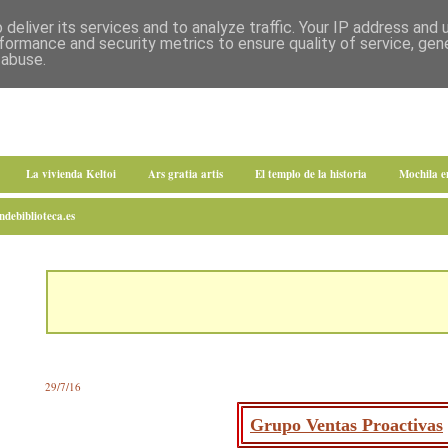
deliver its services and to analyze traffic. Your IP address and
formance and security metrics to ensure quality of service, ge
 abuse.
La vivienda Keltoi
Ars gratia artis
El templo de la historia
Mochila 
debiblioteca.es
29/7/16
Grupo Ventas Proactivas