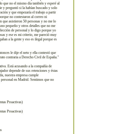
ndo que no el mismo día también y esperé al
ie y preguntó si la habían buscado y solo
ción y que empezaría el trabajo a partir
 porque no contestaron al correo ni
ón que asistieron 50 personas y no me lo
 uno pequeño y otros detalles que no me
selección de personal y lo digo porque yo
sas y ese es mi criterio, me pareció muy
añan a la gente y eso es ilegal porque es
nces le dije el neto y ella contestó que
trato contraria a Derecho Civil de España."
ativa. Está acusando a la compañía de
ajador depende de sus retenciones y éstas
enda, nuestra empresa cumple
e personal en Madrid. Sentimos que no