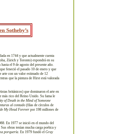
en Sotheby’s
dada en 1744 y que actualmente cuenta
ha, Zúrich y Toronto) expondrá en su
n
hasta el 9 de agosto del presente año.
que feneció el pasado 10 de enero y que
e arte con un valor estimado de 12
entras que la pintura de Hirst está valorada
tistas británicos) que dominaron el arte en
ve más rico del Reino Unido. Su fama le
ity of Death in the Mind of Someone
inturas al contado
(filas de círculos de
side My Head Forever
por 198 millones de
988. En 1977 se inició en el mundo del
. Sus obras tenían mucha carga poética y
ma porquería
. En 1979 fundó el
Gray