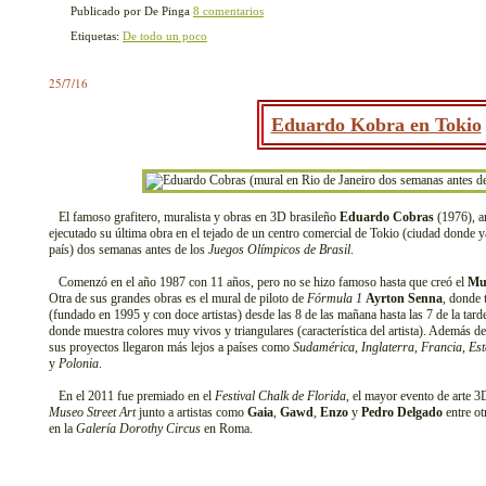
Publicado por De Pinga
8 comentarios
Etiquetas:
De todo un poco
25/7/16
Eduardo Kobra en Tokio
El famoso grafitero, muralista y obras en 3D brasileño
Eduardo Cobras
(1976), a
ejecutado su última obra en el tejado de un centro comercial de Tokio (ciudad donde 
país) dos semanas antes de los
Juegos Olímpicos de Brasil
.
Comenzó en el año 1987 con 11 años, pero no se hizo famoso hasta que creó el
Mu
Otra de sus grandes obras es el mural de piloto de
Fórmula 1
Ayrton Senna
, donde 
(fundado en 1995 y con doce artistas) desde las 8 de las mañana hasta las 7 de la tard
donde muestra colores muy vivos y triangulares (característica del artista). Además de
sus proyectos llegaron más lejos a países como
Sudamérica
,
Inglaterra
,
Francia
,
Es
y
Polonia
.
En el 2011 fue premiado en el
Festival Chalk de Florida
, el mayor evento de arte 3
Museo Street Art
junto a artistas como
Gaia
,
Gawd
,
Enzo
y
Pedro Delgado
entre ot
en la
Galería Dorothy Circus
en Roma.