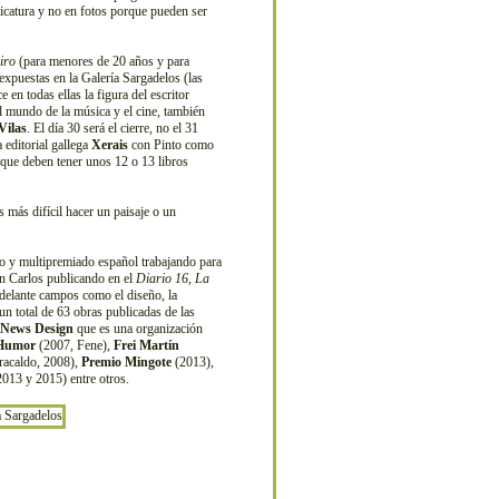
ricatura y no en fotos porque pueden ser
iro
(para menores de 20 años y para
expuestas en la Galería Sargadelos (las
 en todas ellas la figura del escritor
el mundo de la música y el cine, también
Vilas
. El día 30 será el cierre, no el 31
 editorial gallega
Xerais
con Pinto como
 que deben tener unos 12 o 13 libros
más difícil hacer un paisaje o un
ico y multipremiado español trabajando para
on Carlos publicando en el
Diario 16
,
La
adelante campos como el diseño, la
n total de 63 obras publicadas de las
f News Design
que es una organización
 Humor
(2007, Fene),
Frei Martín
acaldo, 2008),
Premio Mingote
(2013),
013 y 2015) entre otros.