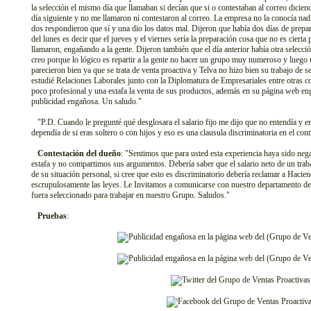
la selección el mismo día que llamaban si decían que si o contestaban al correo dicie
día siguiente y no me llamaron ni contestaron al correo. La empresa no la conocía nad
dos respondieron que sí y una dio los datos mal. Dijeron que había dos días de prepara
del lunes es decir que el jueves y el viernes sería la preparación cosa que no es cierta
llamaron, engañando a la gente. Dijeron también que el día anterior había otra selecci
creo porque lo lógico es repartir a la gente no hacer un grupo muy numeroso y luego
parecieron bien ya que se trata de venta proactiva y Telva no hizo bien su trabajo de 
estudié Relaciones Laborales junto con la Diplomatura de Empresariales entre otras co
poco profesional y una estafa la venta de sus productos, además en su página web eng
publicidad engañosa. Un saludo."
"P.D. Cuando le pregunté qué desglosara el salario fijo me dijo que no entendía y ento
dependía de si eras soltero o con hijos y eso es una clausula discriminatoria en el con
Contestación del dueño
: "Sentimos que para usted esta experiencia haya sido neg
estafa y no compartimos sus argumentos. Debería saber que el salario neto de un trab
de su situación personal, si cree que esto es discriminatorio debería reclamar a Haci
escrupulosamente las leyes. Le Invitamos a comunicarse con nuestro departamento d
fuera seleccionado para trabajar en nuestro Grupo. Saludos."
Pruebas
: