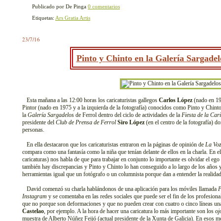
Publicado por De Pinga
0 comentarios
Etiquetas:
Ars Gratia Artis
23/7/16
Pinto y Chinto en la Galería Sargadel
Esta mañana a las 12:00 horas los caricaturistas gallegos
Carlos López
(nado en 196
Pintor (nado en 1975 y a la izquierda de la fotografía) conocidos como Pinto y Chint
la
Galería Sargadelos
de Ferrol dentro del ciclo de actividades de la
Fiesta de la Car
presidente del
Club de Prensa de Ferrol
Siro López
(en el centro de la fotografía) d
personas.
En ella destacaron que los caricaturistas entraron en la páginas de opinión de
La Voz
compara como una fantasía como la niña que tenían delante de ellos en la charla. En el
caricaturas) nos habla de que para trabajar en conjunto lo importante es olvidar el e
también hay discrepancias y Pinto y Chinto lo han conseguido a lo largo de los años 
herramientas igual que un fotógrafo o un columnista porque dan a entender la realidad p
David comenzó su charla hablándonos de una aplicación para los móviles llamada
P
Instagram
y se comentaba en las redes sociales que puede ser el fin de los profesional
que no porque son deformaciones y que no pueden crear con cuatro o cinco líneas unas
Castelao
, por ejemplo. A la hora de hacer una caricatura lo más importante son los
oj
muestra de Alberto Núñez Feijó (actual presidente de la Xunta de Galicia). En esos m