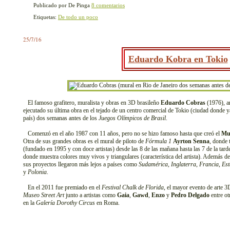
Publicado por De Pinga
8 comentarios
Etiquetas:
De todo un poco
25/7/16
Eduardo Kobra en Tokio
El famoso grafitero, muralista y obras en 3D brasileño
Eduardo Cobras
(1976), a
ejecutado su última obra en el tejado de un centro comercial de Tokio (ciudad donde 
país) dos semanas antes de los
Juegos Olímpicos de Brasil
.
Comenzó en el año 1987 con 11 años, pero no se hizo famoso hasta que creó el
Mu
Otra de sus grandes obras es el mural de piloto de
Fórmula 1
Ayrton Senna
, donde 
(fundado en 1995 y con doce artistas) desde las 8 de las mañana hasta las 7 de la tard
donde muestra colores muy vivos y triangulares (característica del artista). Además de
sus proyectos llegaron más lejos a países como
Sudamérica
,
Inglaterra
,
Francia
,
Es
y
Polonia
.
En el 2011 fue premiado en el
Festival Chalk de Florida
, el mayor evento de arte 3
Museo Street Art
junto a artistas como
Gaia
,
Gawd
,
Enzo
y
Pedro Delgado
entre ot
en la
Galería Dorothy Circus
en Roma.