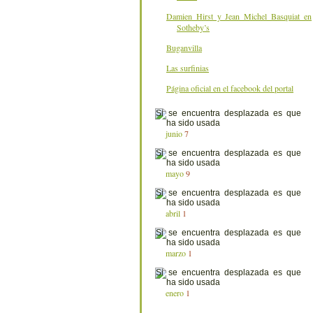
Damien Hirst y Jean Michel Basquiat en
Sotheby’s
Buganvilla
Las surfinias
Página oficial en el facebook del portal
junio
7
mayo
9
abril
1
marzo
1
enero
1