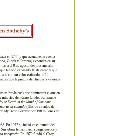
en Sotheby’s
dada en 1744 y que actualmente cuenta
ha, Zúrich y Toronto) expondrá en su
n
hasta el 9 de agosto del presente año.
que feneció el pasado 10 de enero y que
e arte con un valor estimado de 12
entras que la pintura de Hirst está valorada
tistas británicos) que dominaron el arte en
ve más rico del Reino Unido. Su fama le
ity of Death in the Mind of Someone
inturas al contado
(filas de círculos de
side My Head Forever
por 198 millones de
988. En 1977 se inició en el mundo del
. Sus obras tenían mucha carga poética y
ma porquería
. En 1979 fundó el
Gray