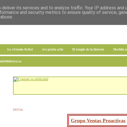
deliver its services and to analyze traffic. Your IP address and
formance and security metrics to ensure quality of service, ge
 abuse.
La vivienda Keltoi
Ars gratia artis
El templo de la historia
Mochila 
debiblioteca.es
29/7/16
Grupo Ventas Proactivas