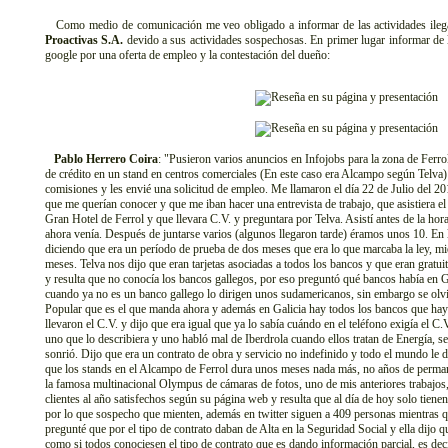
Como medio de comunicación me veo obligado a informar de las actividades ilegal
Proactivas S.A.
devido a sus actividades sospechosas. En primer lugar informar de 
google por una oferta de empleo y la contestación del dueño:
Pablo Herrero Coira
: "Pusieron varios anuncios en Infojobs para la zona de Ferrol
de crédito en un stand en centros comerciales (En este caso era Alcampo según Telv
comisiones y les envié una solicitud de empleo. Me llamaron el día 22 de Julio del
que me querían conocer y que me iban hacer una entrevista de trabajo, que asistiera e
Gran Hotel de Ferrol y que llevara C.V. y preguntara por Telva. Asistí antes de la ho
ahora venía. Después de juntarse varios (algunos llegaron tarde) éramos unos 10. En 
diciendo que era un período de prueba de dos meses que era lo que marcaba la ley, mi
meses. Telva nos dijo que eran tarjetas asociadas a todos los bancos y que eran gratui
y resulta que no conocía los bancos gallegos, por eso preguntó qué bancos había en G
cuando ya no es un banco gallego lo dirigen unos sudamericanos, sin embargo se olvi
Popular que es el que manda ahora y además en Galicia hay todos los bancos que ha
llevaron el C.V. y dijo que era igual que ya lo sabía cuándo en el teléfono exigía el C
uno que lo describiera y uno habló mal de Iberdrola cuando ellos tratan de Energía, se
sonrió. Dijo que era un contrato de obra y servicio no indefinido y todo el mundo le d
que los stands en el Alcampo de Ferrol dura unos meses nada más, no años de perma
la famosa multinacional Olympus de cámaras de fotos, uno de mis anteriores trabajo
clientes al año satisfechos según su página web y resulta que al día de hoy solo tien
por lo que sospecho que mienten, además en twitter siguen a 409 personas mientras q
pregunté que por el tipo de contrato daban de Alta en la Seguridad Social y ella dijo qu
como si todos conociesen el tipo de contrato que es dando información parcial, es dec