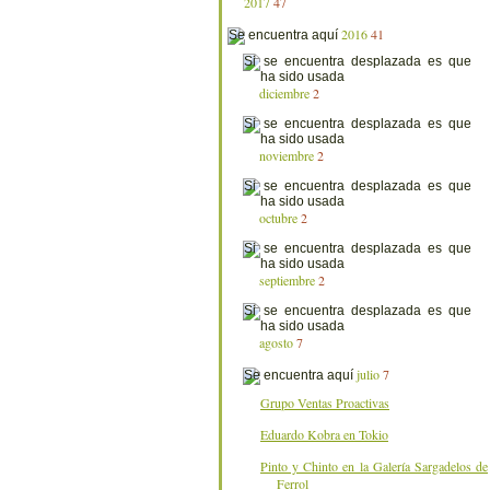
2017
47
2016
41
diciembre
2
noviembre
2
octubre
2
septiembre
2
agosto
7
julio
7
Grupo Ventas Proactivas
Eduardo Kobra en Tokio
Pinto y Chinto en la Galería Sargadelos de
Ferrol