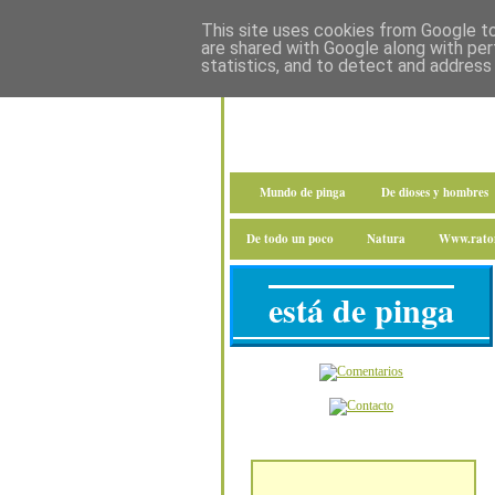
This site uses cookies from Google to 
are shared with Google along with per
statistics, and to detect and address
Mundo de pinga
De dioses y hombres
De todo un poco
Natura
Www.raton
está de pinga