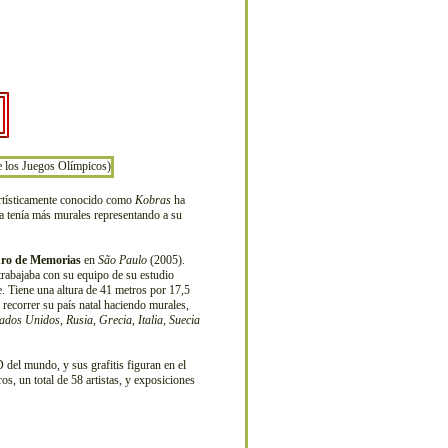
rtísticamente conocido como
Kobras
ha
ya tenía más murales representando a su
ro de Memorias
en
São Paulo
(2005).
trabajaba con su equipo de su estudio
e. Tiene una altura de 41 metros por 17,5
 recorrer su país natal haciendo murales,
tados Unidos
,
Rusia
,
Grecia
,
Italia
,
Suecia
D del mundo, y sus grafitis figuran en el
ros, un total de 58 artistas, y exposiciones