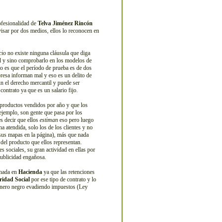
ofesionalidad de
Telva Jiménez Rincón
visar por dos medios, ellos lo reconocen en
cio
no existe ninguna cláusula que diga
gal y sino comprobarlo en los modelos de
rto es que el período de prueba es de dos
presa informan mal y eso es un delito de
 el derecho mercantil y puede ser
ontrato ya que es un salario fijo.
productos vendidos por año y que los
 ejemplo, son gente que pasa por los
es decir que ellos
estiman
eso pero luego
 atendida, solo los de los clientes y no
sus mapas en la página), más que nada
 del producto que ellos representan.
s sociales, su gran actividad en ellas por
publicidad engañosa.
 nada en
Hacienda
ya que las retenciones
ridad Social
por ese tipo de contrato y lo
dinero negro evadiendo impuestos (Ley