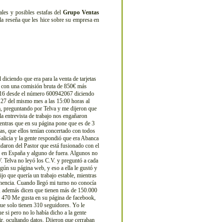
es y posibles estafas del
Grupo Ventas
la reseña que les hice sobre su empresa en
 diciendo que era para la venta de tarjetas
a) con una comisión bruta de 850€ más
 2016 desde el número 600942067 diciendo
l 27 del mismo mes a las 15:00 horas al
ra, preguntando por Telva y me dijeron que
la entrevista de trabajo nos engañaron
entras que en su página pone que es de 3
tas, que ellos tenían concertado con todos
alicia y la gente respondió que era Abanca
daron del Pastor que está fusionado con el
y en España y alguno de fuera. Algunos no
.V. Telva no leyó los C.V. y preguntó a cada
gún su página web, y eso a ella le gustó y
ijo que quería un trabajo estable, mientras
nencia. Cuando llegó mi turno no conocía
s, además dicen que tienen más de 150.000
en 470 Me gusta en su página de facebook,
ue solo tienen 310 seguidores. Yo le
e si pero no lo había dicho a la gente
ir, ocultando datos. Dijeron que cerraban