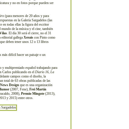
ricatura y no en fotos porque pueden ser
iro
(para menores de 20 años y para
expuestas en la Galería Sargadelos (las
 en todas ellas la figura del escritor
el mundo de la música y el cine, también
Vilas
. El día 30 será el cierre, no el 31
 editorial gallega
Xerais
con Pinto como
 que deben tener unos 12 o 13 libros
más difícil hacer un paisaje o un
ico y multipremiado español trabajando para
on Carlos publicando en el
Diario 16
,
La
adelante campos como el diseño, la
n total de 63 obras publicadas de las
f News Design
que es una organización
 Humor
(2007, Fene),
Frei Martín
acaldo, 2008),
Premio Mingote
(2013),
013 y 2015) entre otros.