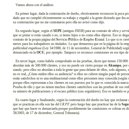
Vamos ahora con el análisis:
En primer lugar, dada la contestación de dueño, efectivamente reconocen la poca pr
dado que no cumplió eficientemente su trabajo y engañó a la gente diciendo que iba a
su contestación que no me contrataron pero ella no avisó como dijo.
En segundo lugar, según el
SEPE
(antiguo
INEM
) para un contrato de
obra y servi
que se prime si estás casado o no, si tienes hijos o no como ellos dijeron. Eso es ile
contrato de la propia página del
S
ervicio
P
úblico de
E
mpleo
E
statal. Lo que si es cie
meses para los trabajadores no titulados. Lo que demuestra que en la página de la em
publicidad engañosa
(Ley 34/1988, de 11 de noviembre, General de Publicidad) según
denunciado en la
OCU
, por ejemplo. Tampoco se reconoce comisiones en ese tipo de c
En tercer lugar, como habéis comprobado en las pruebas, dicen que tienen 150.000 
abordan más de 500.000 clientes, y eso no puede ser cierto porque en
Alcampo
, por
stands, pero ellos no abordan a toda la gente que pasa delante de ellos, solo algunos, 
no es real, ¿Cómo miden ellos su audiencia? si ellos no cubren ningún papel de persona
están satisfechos ni es una multinacional como ellos presumen muy conocida (según 
porque ellos representan a los clientes en sus puestos por lo que es conocida la marca
Prueba de ello y que no tienen muchos clientes satisfechos son las pruebas de sus rede
su número de publicaciones y el escaso público (sus seguidores). Eso es también es 
En cuarto lugar y finalizando, según la contestación del dueño no hay que reclamar
que se practican en ella son las del
I.R.P.F.
pero luego hay que practicar las de la
Segu
que hay que hacer es denunciarla porque posiblemente las comisiones se cobran en 
58/2003, de 17 de diciembre, General Tributaria).