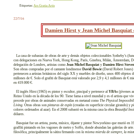
Etiquetas:
Ars Gratia Artis
22/7/16
Damien Hirst y Jean Michel Basquiat 
La casa de subastas de obras de arte y demás objetos coleccionables Sotheby’s (fun
con delegaciones en Nueva York, Hong Kong, París, Ginebra, Milán, Ámsterdam, Do
delegación de Londres, artistas como
Jean Michel Basquiat
y
Damien Hirst Steve
Son obras compradas por el cantante londinense
David Bowie
(David Robert Jones) 
pertenecen a artistas británicos del siglo XX y muebles de diseño, unos 400 objetos d
millones de €. Solo el grafiti de Basquiat está valorado por 2,9 y 4,1 millones de € mi
en 419.000 €.
El inglés Hirst (1965) es pintor y escultor, pincipal y pertenece al
YBAs
(jóvenes ar
Reino Unido en la década de los 90. Tiene fama a nivel mundial y es el artista que vi
precede por obras de animales conservadas en metanal como
The Physical Impossibil
Living
. Otras obras son
pinturas de espín
(creadas en superficie circular girando) y
p
colores ordenados al azar). En el 2008 subastó en la misma casa la obra
Beautiful In
dólares.
Basquiat fue un artista, poeta, músico, dijante y pintor Newyorkino que murió en 1
graffiti pintando en los vagones de metro y SoHo, donde abundan las galerías de arte
filosófica, principalmente la sátira firmando con
la misma mierda de siempre
,
la mis