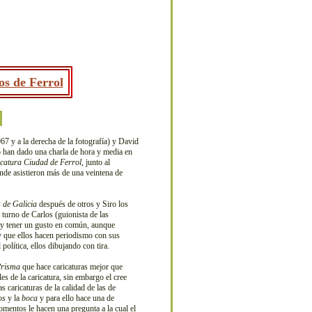
os de Ferrol
7 y a la derecha de la fotografía) y David
o han dado una charla de hora y media en
icatura Ciudad de Ferrol
, junto al
onde asistieron más de una veintena de
 de Galicia
después de otros y Siro los
 turno de Carlos (guionista de las
go y tener un gusto en común, aunque
y que ellos hacen periodismo con sus
olítica, ellos dibujando con tira.
risma
que hace caricaturas mejor que
es de la caricatura, sin embargo el cree
 caricaturas de la calidad de las de
os
y la
boca
y para ello hace una de
omentos le hacen una pregunta a la cual el