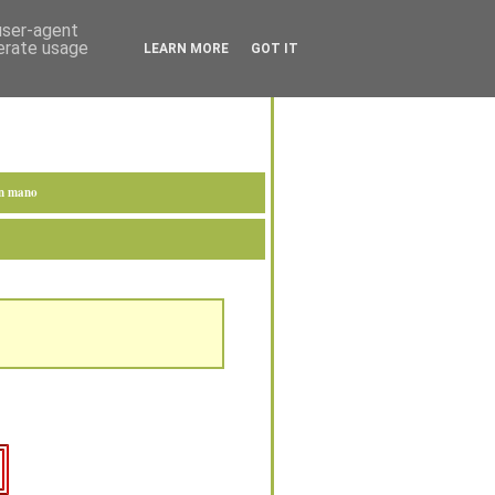
 user-agent
nerate usage
LEARN MORE
GOT IT
en mano