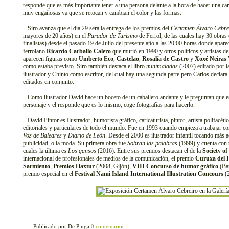
responde que es más importante tener a una persona delante a la hora de hacer una ca
muy engañosas ya que se retocan y cambian el color y las formas.
Siro avanza que el día 29 será la entrega de los premios del
Certamen Álvaro Cebre
mayores de 20 años) en el
Parador de Turismo
de Ferrol, de las cuales hay 30 obras 
finalistas) desde el pasado 19 de Julio del presente año a las 20:00 horas donde aparece
ferrolano
Ricardo Carballo Calero
que murió en 1990 y otros políticos y artistas d
aparecen figuras como
Umberto Eco
,
Castelao
,
Rosalía de Castro
y
Xoxé Neiras 
como estaba previsto. Siro también destaca el libro
minimaladas
(2007) editado por la
ilustrador y Chinto como escritor, del cual hay una segunda parte pero Carlos declara
editados en conjunto.
Como ilustrador David hace un boceto de un caballero andante y le preguntan que es 
personaje y el responde que es lo mismo, coge fotografías para hacerlo.
David Pintor es Ilustrador, humorista gráfico, caricaturista, pintor, artista polifacét
editoriales y particulares de todo el mundo. Fue en 1993 cuando empieza a trabajar c
Voz de Baleares
y
Diario de León
. Desde el 2000 es ilustrador infantil tocando más 
publicidad, o la moda. Su primera obra fue
Sobran las palabras
(1999) y cuenta con u
cuales la última es
Los gansos
(2016). Entre sus premios destacan el de la
Society o
internacional de profesionales de medios de la comunicación, el premio
Curuxa del
Sarmiento
,
Premios Haxtur
(2008, Gijón),
VIII Concurso de humor gráfico
(Bar
premio especial en el
Festival Nami Island International Illustration Concours
(2
Publicado por De Pinga
0 comentarios