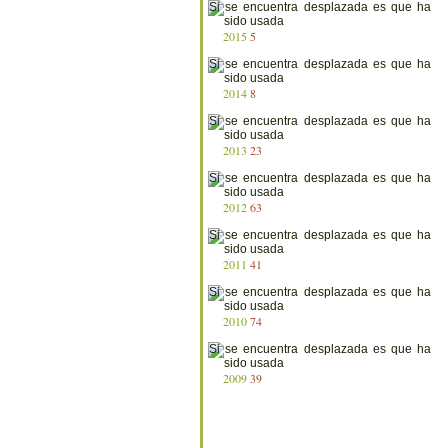
2015
5
2014
8
2013
23
2012
63
2011
41
2010
74
2009
39