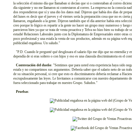
la selección el mismo día que llamaban si decían que si o contestaban al correo dicie
día siguiente y no me llamaron ni contestaron al correo. La empresa no la conocía nad
dos respondieron que sí y una dio los datos mal. Dijeron que había dos días de prepara
del lunes es decir que el jueves y el viernes sería la preparación cosa que no es cierta
llamaron, engañando a la gente. Dijeron también que el día anterior había otra selecci
creo porque lo lógico es repartir a la gente no hacer un grupo muy numeroso y luego
parecieron bien ya que se trata de venta proactiva y Telva no hizo bien su trabajo de 
estudié Relaciones Laborales junto con la Diplomatura de Empresariales entre otras co
poco profesional y una estafa la venta de sus productos, además en su página web eng
publicidad engañosa. Un saludo."
"P.D. Cuando le pregunté qué desglosara el salario fijo me dijo que no entendía y ento
dependía de si eras soltero o con hijos y eso es una clausula discriminatoria en el con
Contestación del dueño
: "Sentimos que para usted esta experiencia haya sido neg
estafa y no compartimos sus argumentos. Debería saber que el salario neto de un trab
de su situación personal, si cree que esto es discriminatorio debería reclamar a Haci
escrupulosamente las leyes. Le Invitamos a comunicarse con nuestro departamento d
fuera seleccionado para trabajar en nuestro Grupo. Saludos."
Pruebas
: