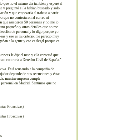
ndo que no el mismo día también y esperé al
ie y preguntó si la habían buscado y solo
ción y que empezaría el trabajo a partir
 porque no contestaron al correo ni
ón que asistieron 50 personas y no me lo
 uno pequeño y otros detalles que no me
selección de personal y lo digo porque yo
sas y ese es mi criterio, me pareció muy
añan a la gente y eso es ilegal porque es
nces le dije el neto y ella contestó que
trato contraria a Derecho Civil de España."
ativa. Está acusando a la compañía de
ajador depende de sus retenciones y éstas
enda, nuestra empresa cumple
e personal en Madrid. Sentimos que no