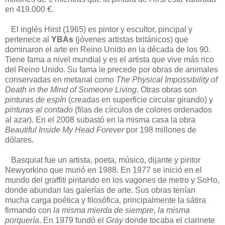
en 419.000 €.
El inglés Hirst (1965) es pintor y escultor, pincipal y
pertenece al
YBAs
(jóvenes artistas británicos) que
dominaron el arte en Reino Unido en la década de los 90.
Tiene fama a nivel mundial y es el artista que vive más rico
del Reino Unido. Su fama le precede por obras de animales
conservadas en metanal como
The Physical Impossibility of
Death in the Mind of Someone Living
. Otras obras son
pinturas de espín
(creadas en superficie circular girando) y
pinturas al contado
(filas de círculos de colores ordenados
al azar). En el 2008 subastó en la misma casa la obra
Beautiful Inside My Head Forever
por 198 millones de
dólares.
Basquiat fue un artista, poeta, músico, dijante y pintor
Newyorkino que murió en 1988. En 1977 se inició en el
mundo del graffiti pintando en los vagones de metro y SoHo,
donde abundan las galerías de arte. Sus obras tenían
mucha carga poética y filosófica, principalmente la sátira
firmando con
la misma mierda de siempre
,
la misma
porquería
. En 1979 fundó el
Gray
donde tocaba el clarinete