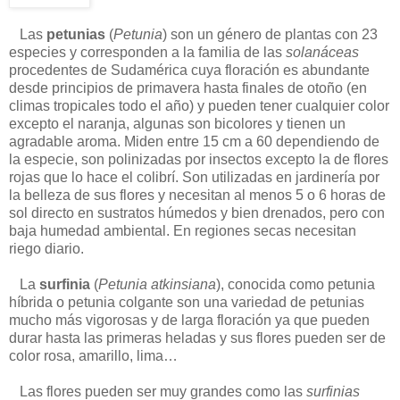
Las
petunias
(
Petunia
) son un género de plantas con 23
especies y corresponden a la familia de las
solanáceas
procedentes de Sudamérica cuya floración es abundante
desde principios de primavera hasta finales de otoño (en
climas tropicales todo el año) y pueden tener cualquier color
excepto el naranja, algunas son bicolores y tienen un
agradable aroma. Miden entre 15 cm a 60 dependiendo de
la especie, son polinizadas por insectos excepto la de flores
rojas que lo hace el colibrí. Son utilizadas en jardinería por
la belleza de sus flores y necesitan al menos 5 o 6 horas de
sol directo en sustratos húmedos y bien drenados, pero con
baja humedad ambiental. En regiones secas necesitan
riego diario.
La
surfinia
(
Petunia atkinsiana
), conocida como petunia
híbrida o petunia colgante son una variedad de petunias
mucho más vigorosas y de larga floración ya que pueden
durar hasta las primeras heladas y sus flores pueden ser de
color rosa, amarillo, lima…
Las flores pueden ser muy grandes como las
surfinias