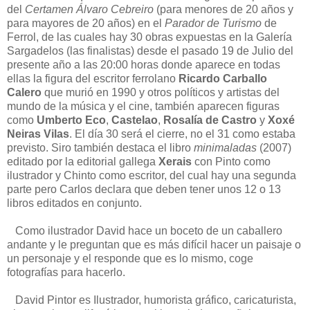
del
Certamen Álvaro Cebreiro
(para menores de 20 años y
para mayores de 20 años) en el
Parador de Turismo
de
Ferrol, de las cuales hay 30 obras expuestas en la Galería
Sargadelos (las finalistas) desde el pasado 19 de Julio del
presente año a las 20:00 horas donde aparece en todas
ellas la figura del escritor ferrolano
Ricardo Carballo
Calero
que murió en 1990 y otros políticos y artistas del
mundo de la música y el cine, también aparecen figuras
como
Umberto Eco
,
Castelao
,
Rosalía de Castro
y
Xoxé
Neiras Vilas
. El día 30 será el cierre, no el 31 como estaba
previsto. Siro también destaca el libro
minimaladas
(2007)
editado por la editorial gallega
Xerais
con Pinto como
ilustrador y Chinto como escritor, del cual hay una segunda
parte pero Carlos declara que deben tener unos 12 o 13
libros editados en conjunto.
Como ilustrador David hace un boceto de un caballero
andante y le preguntan que es más difícil hacer un paisaje o
un personaje y el responde que es lo mismo, coge
fotografías para hacerlo.
David Pintor es Ilustrador, humorista gráfico, caricaturista,