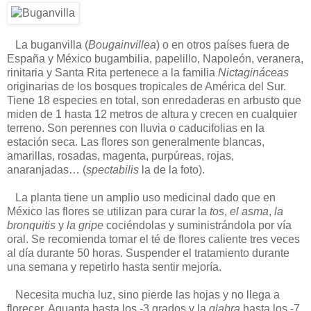
La buganvilla (
Bougainvillea
) o en otros países fuera de
España y México bugambilia, papelillo, Napoleón, veranera,
rinitaria y Santa Rita pertenece a la familia
Nictagináceas
originarias de los bosques tropicales de América del Sur.
Tiene 18 especies en total, son enredaderas en arbusto que
miden de 1 hasta 12 metros de altura y crecen en cualquier
terreno. Son perennes con lluvia o caducifolias en la
estación seca. Las flores son generalmente blancas,
amarillas, rosadas, magenta, purpúreas, rojas,
anaranjadas… (
spectabilis
la de la foto).
La planta tiene un amplio uso medicinal dado que en
México las flores se utilizan para curar la
tos
,
el asma
,
la
bronquitis
y
la gripe
cociéndolas y suministrándola por vía
oral. Se recomienda tomar el té de flores caliente tres veces
al día durante 50 horas. Suspender el tratamiento durante
una semana y repetirlo hasta sentir mejoría.
Necesita mucha luz, sino pierde las hojas y no llega a
florecer. Aguanta hasta los -3 grados y la
glabra
hasta los -7