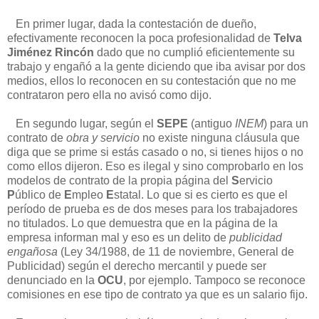
En primer lugar, dada la contestación de dueño,
efectivamente reconocen la poca profesionalidad de
Telva
Jiménez Rincón
dado que no cumplió eficientemente su
trabajo y engañó a la gente diciendo que iba avisar por dos
medios, ellos lo reconocen en su contestación que no me
contrataron pero ella no avisó como dijo.
En segundo lugar, según el
SEPE
(antiguo
INEM
) para un
contrato de
obra y servicio
no existe ninguna cláusula que
diga que se prime si estás casado o no, si tienes hijos o no
como ellos dijeron. Eso es ilegal y sino comprobarlo en los
modelos de contrato de la propia página del
S
ervicio
P
úblico de
E
mpleo
E
statal. Lo que si es cierto es que el
período de prueba es de dos meses para los trabajadores
no titulados. Lo que demuestra que en la página de la
empresa informan mal y eso es un delito de
publicidad
engañosa
(Ley 34/1988, de 11 de noviembre, General de
Publicidad) según el derecho mercantil y puede ser
denunciado en la
OCU
, por ejemplo. Tampoco se reconoce
comisiones en ese tipo de contrato ya que es un salario fijo.