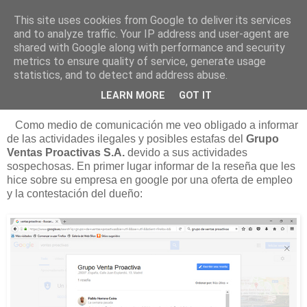
This site uses cookies from Google to deliver its services
Está de pinga
and to analyze traffic. Your IP address and user-agent are
shared with Google along with performance and security
metrics to ensure quality of service, generate usage
statistics, and to detect and address abuse.
29/7/16
Grupo Ventas Proactivas
LEARN MORE
GOT IT
Como medio de comunicación me veo obligado a informar
de las actividades ilegales y posibles estafas del
Grupo
Ventas Proactivas S.A.
devido a sus actividades
sospechosas. En primer lugar informar de la reseña que les
hice sobre su empresa en google por una oferta de empleo
y la contestación del dueño: