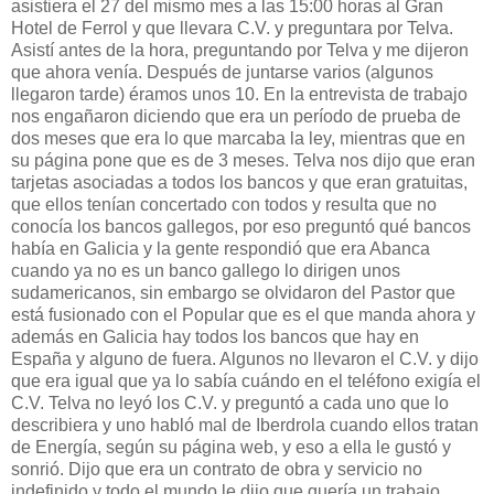
asistiera el 27 del mismo mes a las 15:00 horas al Gran
Hotel de Ferrol y que llevara C.V. y preguntara por Telva.
Asistí antes de la hora, preguntando por Telva y me dijeron
que ahora venía. Después de juntarse varios (algunos
llegaron tarde) éramos unos 10. En la entrevista de trabajo
nos engañaron diciendo que era un período de prueba de
dos meses que era lo que marcaba la ley, mientras que en
su página pone que es de 3 meses. Telva nos dijo que eran
tarjetas asociadas a todos los bancos y que eran gratuitas,
que ellos tenían concertado con todos y resulta que no
conocía los bancos gallegos, por eso preguntó qué bancos
había en Galicia y la gente respondió que era Abanca
cuando ya no es un banco gallego lo dirigen unos
sudamericanos, sin embargo se olvidaron del Pastor que
está fusionado con el Popular que es el que manda ahora y
además en Galicia hay todos los bancos que hay en
España y alguno de fuera. Algunos no llevaron el C.V. y dijo
que era igual que ya lo sabía cuándo en el teléfono exigía el
C.V. Telva no leyó los C.V. y preguntó a cada uno que lo
describiera y uno habló mal de Iberdrola cuando ellos tratan
de Energía, según su página web, y eso a ella le gustó y
sonrió. Dijo que era un contrato de obra y servicio no
indefinido y todo el mundo le dijo que quería un trabajo