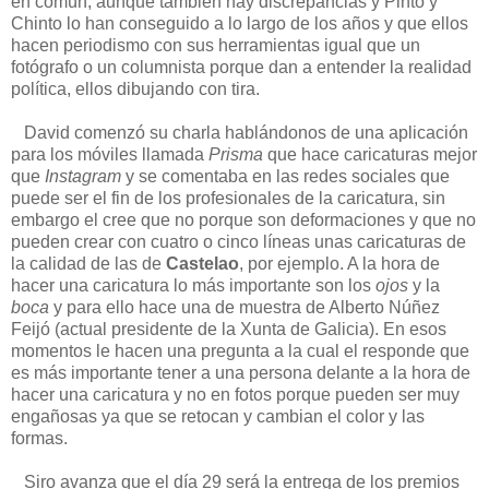
en común, aunque también hay discrepancias y Pinto y
Chinto lo han conseguido a lo largo de los años y que ellos
hacen periodismo con sus herramientas igual que un
fotógrafo o un columnista porque dan a entender la realidad
política, ellos dibujando con tira.
David comenzó su charla hablándonos de una aplicación
para los móviles llamada
Prisma
que hace caricaturas mejor
que
Instagram
y se comentaba en las redes sociales que
puede ser el fin de los profesionales de la caricatura, sin
embargo el cree que no porque son deformaciones y que no
pueden crear con cuatro o cinco líneas unas caricaturas de
la calidad de las de
Castelao
, por ejemplo. A la hora de
hacer una caricatura lo más importante son los
ojos
y la
boca
y para ello hace una de muestra de Alberto Núñez
Feijó (actual presidente de la Xunta de Galicia). En esos
momentos le hacen una pregunta a la cual el responde que
es más importante tener a una persona delante a la hora de
hacer una caricatura y no en fotos porque pueden ser muy
engañosas ya que se retocan y cambian el color y las
formas.
Siro avanza que el día 29 será la entrega de los premios