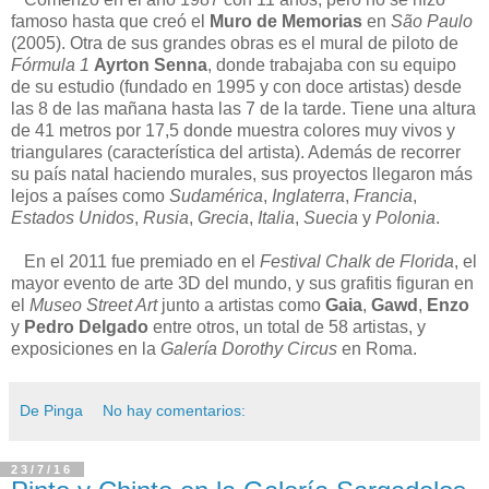
famoso hasta que creó el
Muro de Memorias
en
São Paulo
(2005). Otra de sus grandes obras es el mural de piloto de
Fórmula 1
Ayrton Senna
, donde trabajaba con su equipo
de su estudio (fundado en 1995 y con doce artistas) desde
las 8 de las mañana hasta las 7 de la tarde. Tiene una altura
de 41 metros por 17,5 donde muestra colores muy vivos y
triangulares (característica del artista). Además de recorrer
su país natal haciendo murales, sus proyectos llegaron más
lejos a países como
Sudamérica
,
Inglaterra
,
Francia
,
Estados Unidos
,
Rusia
,
Grecia
,
Italia
,
Suecia
y
Polonia
.
En el 2011 fue premiado en el
Festival Chalk de Florida
, el
mayor evento de arte 3D del mundo, y sus grafitis figuran en
el
Museo Street Art
junto a artistas como
Gaia
,
Gawd
,
Enzo
y
Pedro Delgado
entre otros, un total de 58 artistas, y
exposiciones en la
Galería Dorothy Circus
en Roma.
De Pinga
No hay comentarios:
23/7/16