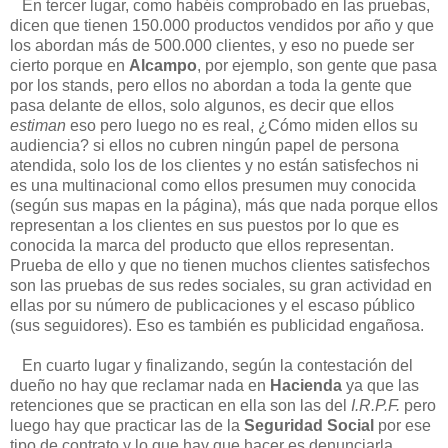
En tercer lugar, como habéis comprobado en las pruebas,
dicen que tienen 150.000 productos vendidos por año y que
los abordan más de 500.000 clientes, y eso no puede ser
cierto porque en
Alcampo
, por ejemplo, son gente que pasa
por los stands, pero ellos no abordan a toda la gente que
pasa delante de ellos, solo algunos, es decir que ellos
estiman
eso pero luego no es real, ¿Cómo miden ellos su
audiencia? si ellos no cubren ningún papel de persona
atendida, solo los de los clientes y no están satisfechos ni
es una multinacional como ellos presumen muy conocida
(según sus mapas en la página), más que nada porque ellos
representan a los clientes en sus puestos por lo que es
conocida la marca del producto que ellos representan.
Prueba de ello y que no tienen muchos clientes satisfechos
son las pruebas de sus redes sociales, su gran actividad en
ellas por su número de publicaciones y el escaso público
(sus seguidores). Eso es también es publicidad engañosa.
En cuarto lugar y finalizando, según la contestación del
dueño no hay que reclamar nada en
Hacienda
ya que las
retenciones que se practican en ella son las del
I.R.P.F.
pero
luego hay que practicar las de la
Seguridad Social
por ese
tipo de contrato y lo que hay que hacer es denunciarla