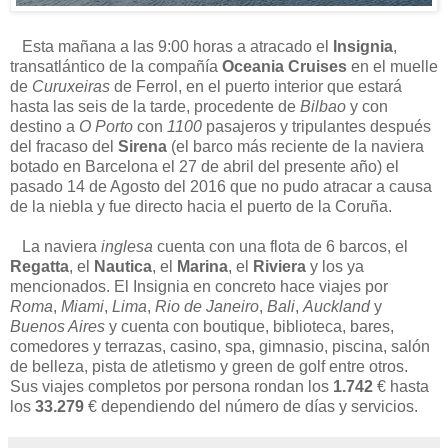
Esta mañana a las 9:00 horas a atracado el
Insignia
,
transatlántico de la compañía
Oceania Cruises
en el muelle
de
Curuxeiras
de Ferrol, en el puerto interior que estará
hasta las seis de la tarde, procedente de
Bilbao
y con
destino a
O Porto
con
1100
pasajeros y tripulantes después
del fracaso del
Sirena
(el barco más reciente de la naviera
botado en Barcelona el 27 de abril del presente año) el
pasado 14 de Agosto del 2016 que no pudo atracar a causa
de la niebla y fue directo hacia el puerto de la Coruña.
La naviera
inglesa
cuenta con una flota de 6 barcos, el
Regatta
, el
Nautica
, el
Marina
, el
Riviera
y los ya
mencionados. El Insignia en concreto hace viajes por
Roma
,
Miami
,
Lima
,
Rio de Janeiro
,
Bali
,
Auckland
y
Buenos Aires
y cuenta con boutique, biblioteca, bares,
comedores y terrazas, casino, spa, gimnasio, piscina, salón
de belleza, pista de atletismo y green de golf entre otros.
Sus viajes completos por persona rondan los
1.742
€ hasta
los
33.279
€ dependiendo del número de días y servicios.