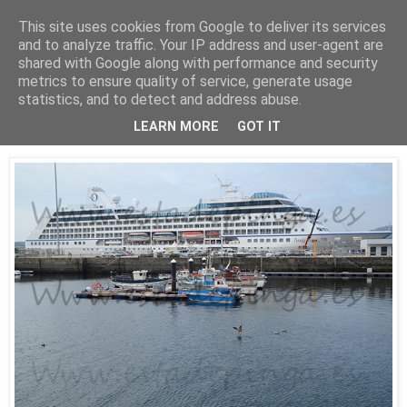
This site uses cookies from Google to deliver its services
Está de pinga
and to analyze traffic. Your IP address and user-agent are
shared with Google along with performance and security
metrics to ensure quality of service, generate usage
statistics, and to detect and address abuse.
16/8/16
El Insignia
LEARN MORE
GOT IT