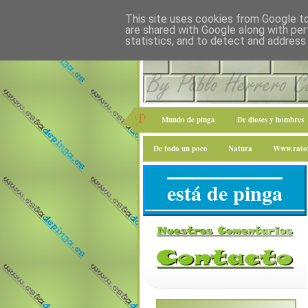
This site uses cookies from Google to 
are shared with Google along with per
statistics, and to detect and address
Mundo de pinga
De dioses y hombres
De todo un poco
Natura
Www.raton
está de pinga