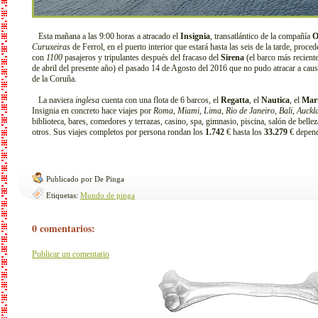
Esta mañana a las 9:00 horas a atracado el
Insignia
, transatlántico de la compañía
O
Curuxeiras
de Ferrol, en el puerto interior que estará hasta las seis de la tarde, proce
con
1100
pasajeros y tripulantes después del fracaso del
Sirena
(el barco más reciente
de abril del presente año) el pasado 14 de Agosto del 2016 que no pudo atracar a causa 
de la Coruña.
La naviera
inglesa
cuenta con una flota de 6 barcos, el
Regatta
, el
Nautica
, el
Mar
Insignia en concreto hace viajes por
Roma
,
Miami
,
Lima
,
Rio de Janeiro
,
Bali
,
Auckl
biblioteca, bares, comedores y terrazas, casino, spa, gimnasio, piscina, salón de bellez
otros. Sus viajes completos por persona rondan los
1.742
€ hasta los
33.279
€ depend
Publicado por De Pinga
Etiquetas:
Mundo de pinga
0 comentarios:
Publicar un comentario