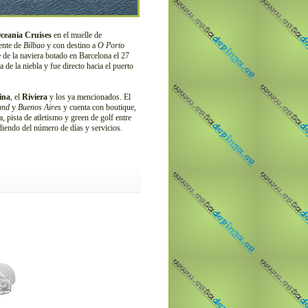
ceania Cruises
en el muelle de
dente de
Bilbao
y con destino a
O Porto
 de la naviera botado en Barcelona el 27
de la niebla y fue directo hacia el puerto
ina
, el
Riviera
y los ya mencionados. El
and
y
Buenos Aires
y cuenta con boutique,
a, pista de atletismo y green de golf entre
iendo del número de días y servicios.