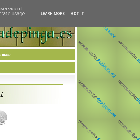
 user-agent
nerate usage
LEARN MORE
GOT IT
en mano