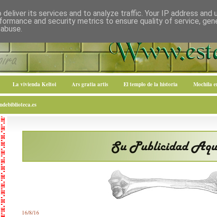
deliver its services and to analyze traffic. Your IP address and
formance and security metrics to ensure quality of service, ge
 abuse.
La vivienda Keltoi
Ars gratia artis
El templo de la historia
Mochila 
debiblioteca.es
16/8/16