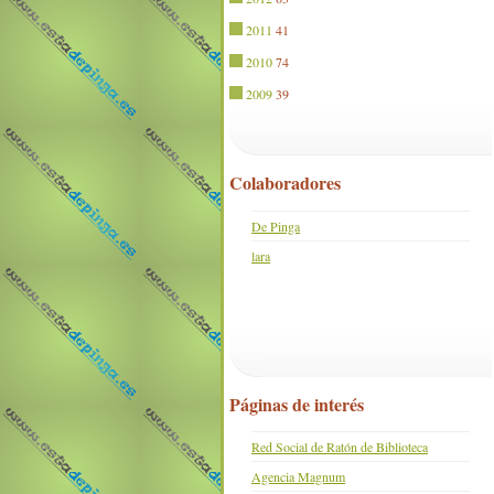
2011
41
2010
74
2009
39
Colaboradores
De Pinga
lara
Páginas de interés
Red Social de Ratón de Biblioteca
Agencia Magnum