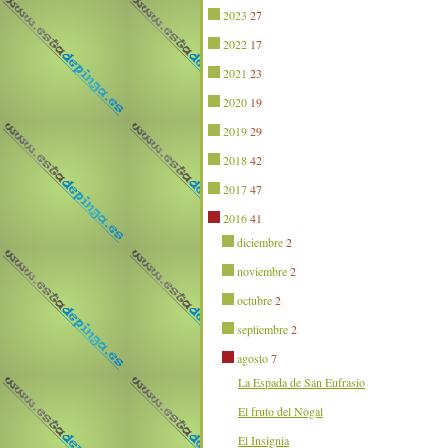
2023
27
2022
17
2021
23
2020
19
2019
29
2018
42
2017
47
2016
41
diciembre
2
noviembre
2
octubre
2
septiembre
2
agosto
7
La Espada de San Eufrasio
El fruto del Nogal
El Insignia