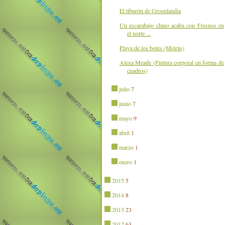
El tiburón de Groenlandia
Un escarabajo chino acaba con Fresnos en
el norte ...
Playa de los botes (Meirás)
Alexa Meade (Pintura corporal en forma de
cuadros)
julio
7
junio
7
mayo
9
abril
1
marzo
1
enero
1
2015
5
2014
8
2013
23
2012
63