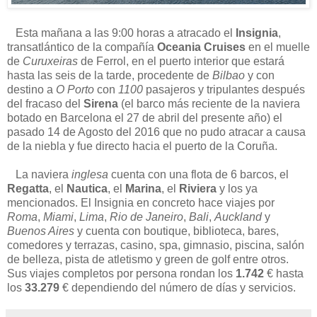
Esta mañana a las 9:00 horas a atracado el
Insignia
,
transatlántico de la compañía
Oceania Cruises
en el muelle
de
Curuxeiras
de Ferrol, en el puerto interior que estará
hasta las seis de la tarde, procedente de
Bilbao
y con
destino a
O Porto
con
1100
pasajeros y tripulantes después
del fracaso del
Sirena
(el barco más reciente de la naviera
botado en Barcelona el 27 de abril del presente año) el
pasado 14 de Agosto del 2016 que no pudo atracar a causa
de la niebla y fue directo hacia el puerto de la Coruña.
La naviera
inglesa
cuenta con una flota de 6 barcos, el
Regatta
, el
Nautica
, el
Marina
, el
Riviera
y los ya
mencionados. El Insignia en concreto hace viajes por
Roma
,
Miami
,
Lima
,
Rio de Janeiro
,
Bali
,
Auckland
y
Buenos Aires
y cuenta con boutique, biblioteca, bares,
comedores y terrazas, casino, spa, gimnasio, piscina, salón
de belleza, pista de atletismo y green de golf entre otros.
Sus viajes completos por persona rondan los
1.742
€ hasta
los
33.279
€ dependiendo del número de días y servicios.