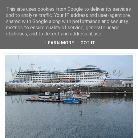
This site uses cookies from Google to deliver its services
Está de pinga
and to analyze traffic. Your IP address and user-agent are
shared with Google along with performance and security
metrics to ensure quality of service, generate usage
statistics, and to detect and address abuse.
16/8/16
El Insignia
LEARN MORE
GOT IT