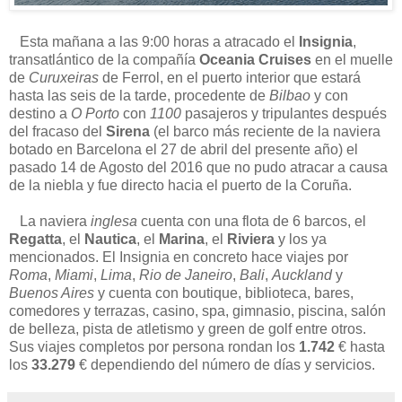
Esta mañana a las 9:00 horas a atracado el
Insignia
,
transatlántico de la compañía
Oceania Cruises
en el muelle
de
Curuxeiras
de Ferrol, en el puerto interior que estará
hasta las seis de la tarde, procedente de
Bilbao
y con
destino a
O Porto
con
1100
pasajeros y tripulantes después
del fracaso del
Sirena
(el barco más reciente de la naviera
botado en Barcelona el 27 de abril del presente año) el
pasado 14 de Agosto del 2016 que no pudo atracar a causa
de la niebla y fue directo hacia el puerto de la Coruña.
La naviera
inglesa
cuenta con una flota de 6 barcos, el
Regatta
, el
Nautica
, el
Marina
, el
Riviera
y los ya
mencionados. El Insignia en concreto hace viajes por
Roma
,
Miami
,
Lima
,
Rio de Janeiro
,
Bali
,
Auckland
y
Buenos Aires
y cuenta con boutique, biblioteca, bares,
comedores y terrazas, casino, spa, gimnasio, piscina, salón
de belleza, pista de atletismo y green de golf entre otros.
Sus viajes completos por persona rondan los
1.742
€ hasta
los
33.279
€ dependiendo del número de días y servicios.