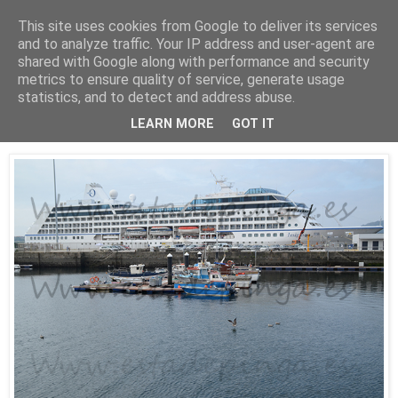
This site uses cookies from Google to deliver its services
Está de pinga
and to analyze traffic. Your IP address and user-agent are
shared with Google along with performance and security
metrics to ensure quality of service, generate usage
statistics, and to detect and address abuse.
16/8/16
El Insignia
LEARN MORE
GOT IT