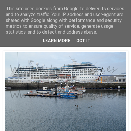
This site uses cookies from Google to deliver its services
Está de pinga
and to analyze traffic. Your IP address and user-agent are
shared with Google along with performance and security
metrics to ensure quality of service, generate usage
statistics, and to detect and address abuse.
16/8/16
El Insignia
LEARN MORE
GOT IT