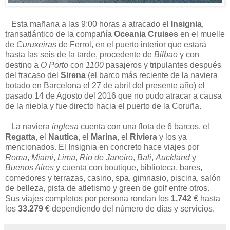
Esta mañana a las 9:00 horas a atracado el
Insignia
,
transatlántico de la compañía
Oceania Cruises
en el muelle
de
Curuxeiras
de Ferrol, en el puerto interior que estará
hasta las seis de la tarde, procedente de
Bilbao
y con
destino a
O Porto
con
1100
pasajeros y tripulantes después
del fracaso del
Sirena
(el barco más reciente de la naviera
botado en Barcelona el 27 de abril del presente año) el
pasado 14 de Agosto del 2016 que no pudo atracar a causa
de la niebla y fue directo hacia el puerto de la Coruña.
La naviera
inglesa
cuenta con una flota de 6 barcos, el
Regatta
, el
Nautica
, el
Marina
, el
Riviera
y los ya
mencionados. El Insignia en concreto hace viajes por
Roma
,
Miami
,
Lima
,
Rio de Janeiro
,
Bali
,
Auckland
y
Buenos Aires
y cuenta con boutique, biblioteca, bares,
comedores y terrazas, casino, spa, gimnasio, piscina, salón
de belleza, pista de atletismo y green de golf entre otros.
Sus viajes completos por persona rondan los
1.742
€ hasta
los
33.279
€ dependiendo del número de días y servicios.