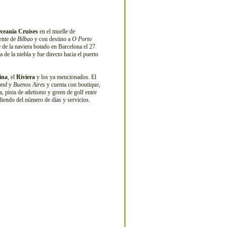
ceania Cruises
en el muelle de
dente de
Bilbao
y con destino a
O Porto
 de la naviera botado en Barcelona el 27
de la niebla y fue directo hacia el puerto
ina
, el
Riviera
y los ya mencionados. El
and
y
Buenos Aires
y cuenta con boutique,
a, pista de atletismo y green de golf entre
iendo del número de días y servicios.