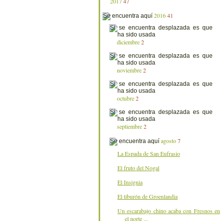
2017
47
2016
41
diciembre
2
noviembre
2
octubre
2
septiembre
2
agosto
7
La Espada de San Eufrasio
El fruto del Nogal
El Insignia
El tiburón de Groenlandia
Un escarabajo chino acaba con Fresnos en
el norte ...