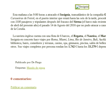
Esta mañana a las 9:00 horas a atracado el
Insignia
, transatlántico de la compañía
O
Curuxeiras
de Ferrol, en el puerto interior que estará hasta las seis de la tarde, proce
con
1100
pasajeros y tripulantes después del fracaso del
Sirena
(el barco más reciente
de abril del presente año) el pasado 14 de Agosto del 2016 que no pudo atracar a causa 
de la Coruña.
La naviera
inglesa
cuenta con una flota de 6 barcos, el
Regatta
, el
Nautica
, el
Mar
Insignia en concreto hace viajes por
Roma
,
Miami
,
Lima
,
Rio de Janeiro
,
Bali
,
Auckl
biblioteca, bares, comedores y terrazas, casino, spa, gimnasio, piscina, salón de bellez
otros. Sus viajes completos por persona rondan los
1.742
€ hasta los
33.279
€ depend
Publicado por De Pinga
Etiquetas:
Mundo de pinga
0 comentarios:
Publicar un comentario