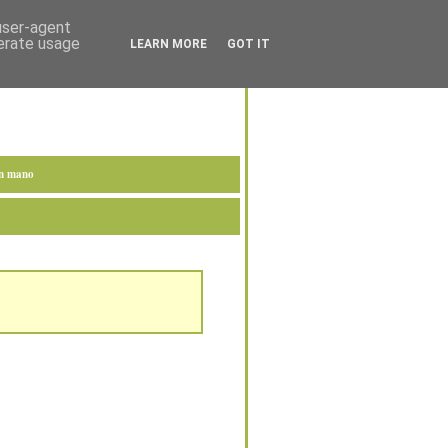
 user-agent
nerate usage
LEARN MORE
GOT IT
en mano