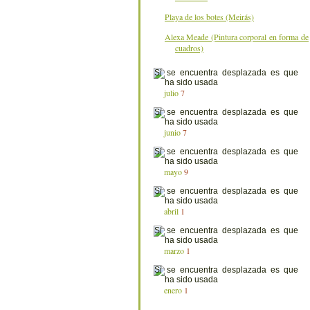
Playa de los botes (Meirás)
Alexa Meade (Pintura corporal en forma de
cuadros)
julio
7
junio
7
mayo
9
abril
1
marzo
1
enero
1