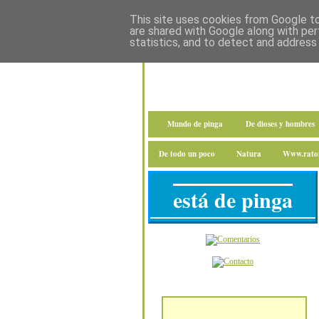
This site uses cookies from Google to 
are shared with Google along with per
statistics, and to detect and address
Mundo de pinga
De dioses y hombres
De todo un poco
Natura
Www.raton
está de pinga