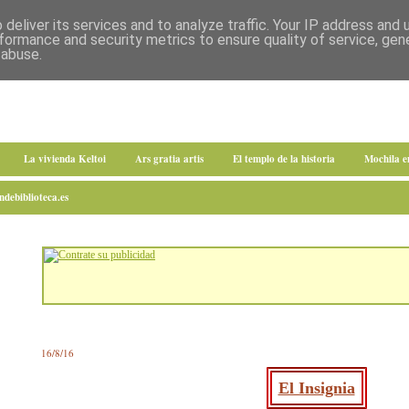
deliver its services and to analyze traffic. Your IP address and
formance and security metrics to ensure quality of service, ge
 abuse.
La vivienda Keltoi
Ars gratia artis
El templo de la historia
Mochila 
debiblioteca.es
16/8/16
El Insignia