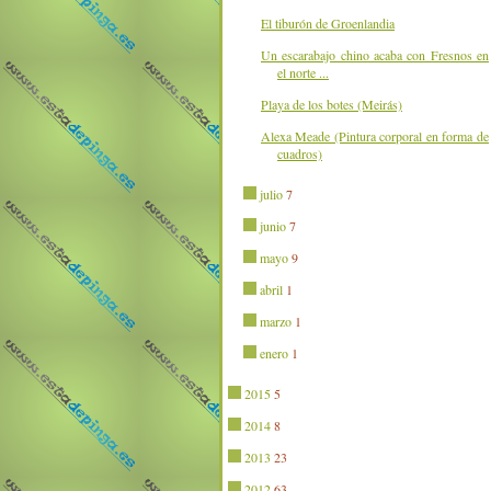
El tiburón de Groenlandia
Un escarabajo chino acaba con Fresnos en
el norte ...
Playa de los botes (Meirás)
Alexa Meade (Pintura corporal en forma de
cuadros)
julio
7
junio
7
mayo
9
abril
1
marzo
1
enero
1
2015
5
2014
8
2013
23
2012
63