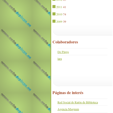
2011
41
2010
74
2009
39
Colaboradores
De Pinga
lara
Páginas de interés
Red Social de Ratón de Biblioteca
Agencia Magnum