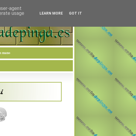
 user-agent
nerate usage
LEARN MORE
GOT IT
en mano