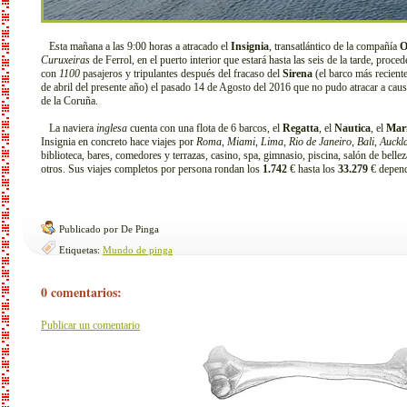
Esta mañana a las 9:00 horas a atracado el
Insignia
, transatlántico de la compañía
O
Curuxeiras
de Ferrol, en el puerto interior que estará hasta las seis de la tarde, proce
con
1100
pasajeros y tripulantes después del fracaso del
Sirena
(el barco más reciente
de abril del presente año) el pasado 14 de Agosto del 2016 que no pudo atracar a causa 
de la Coruña.
La naviera
inglesa
cuenta con una flota de 6 barcos, el
Regatta
, el
Nautica
, el
Mar
Insignia en concreto hace viajes por
Roma
,
Miami
,
Lima
,
Rio de Janeiro
,
Bali
,
Auckl
biblioteca, bares, comedores y terrazas, casino, spa, gimnasio, piscina, salón de bellez
otros. Sus viajes completos por persona rondan los
1.742
€ hasta los
33.279
€ depend
Publicado por De Pinga
Etiquetas:
Mundo de pinga
0 comentarios:
Publicar un comentario