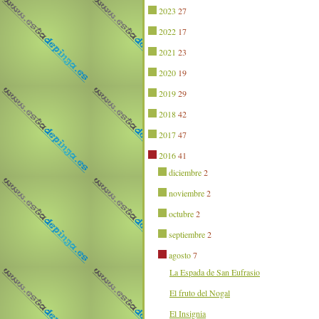
2023
27
2022
17
2021
23
2020
19
2019
29
2018
42
2017
47
2016
41
diciembre
2
noviembre
2
octubre
2
septiembre
2
agosto
7
La Espada de San Eufrasio
El fruto del Nogal
El Insignia