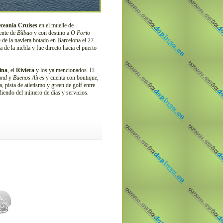
ceania Cruises
en el muelle de
dente de
Bilbao
y con destino a
O Porto
 de la naviera botado en Barcelona el 27
de la niebla y fue directo hacia el puerto
ina
, el
Riviera
y los ya mencionados. El
and
y
Buenos Aires
y cuenta con boutique,
a, pista de atletismo y green de golf entre
iendo del número de días y servicios.