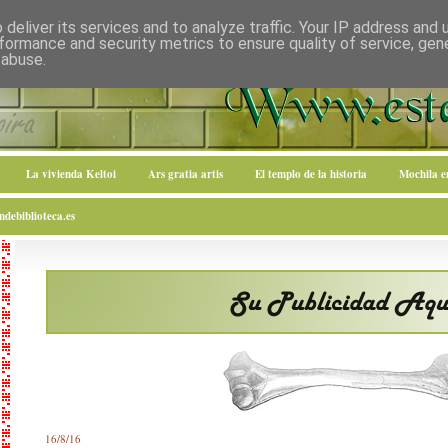
deliver its services and to analyze traffic. Your IP address and
formance and security metrics to ensure quality of service, ge
 abuse.
La vivienda Keltoi
Ars gratia artis
El templo de la historia
Mochila 
debiblioteca.es
16/8/16