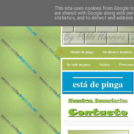
This site uses cookies from Google to 
are shared with Google along with per
statistics, and to detect and address
Mundo de pinga
De dioses y hombres
De todo un poco
Natura
Www.raton
está de pinga