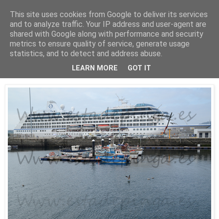
This site uses cookies from Google to deliver its services
Está de pinga
and to analyze traffic. Your IP address and user-agent are
shared with Google along with performance and security
metrics to ensure quality of service, generate usage
statistics, and to detect and address abuse.
16/8/16
El Insignia
LEARN MORE
GOT IT