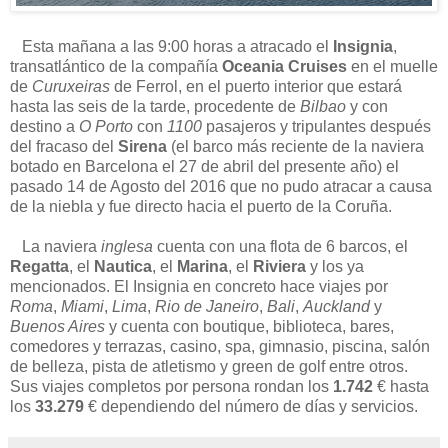
Esta mañana a las 9:00 horas a atracado el
Insignia
,
transatlántico de la compañía
Oceania Cruises
en el muelle
de
Curuxeiras
de Ferrol, en el puerto interior que estará
hasta las seis de la tarde, procedente de
Bilbao
y con
destino a
O Porto
con
1100
pasajeros y tripulantes después
del fracaso del
Sirena
(el barco más reciente de la naviera
botado en Barcelona el 27 de abril del presente año) el
pasado 14 de Agosto del 2016 que no pudo atracar a causa
de la niebla y fue directo hacia el puerto de la Coruña.
La naviera
inglesa
cuenta con una flota de 6 barcos, el
Regatta
, el
Nautica
, el
Marina
, el
Riviera
y los ya
mencionados. El Insignia en concreto hace viajes por
Roma
,
Miami
,
Lima
,
Rio de Janeiro
,
Bali
,
Auckland
y
Buenos Aires
y cuenta con boutique, biblioteca, bares,
comedores y terrazas, casino, spa, gimnasio, piscina, salón
de belleza, pista de atletismo y green de golf entre otros.
Sus viajes completos por persona rondan los
1.742
€ hasta
los
33.279
€ dependiendo del número de días y servicios.