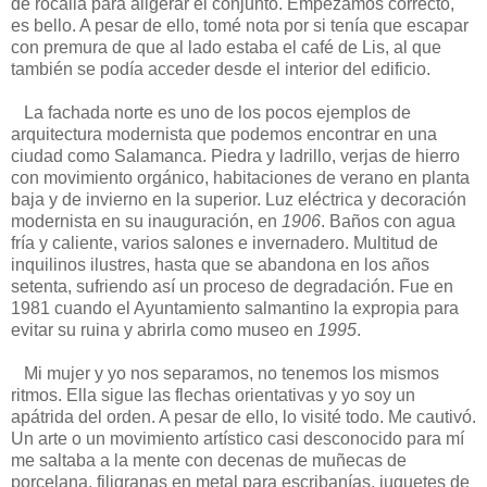
de rocalla para aligerar el conjunto. Empezamos correcto,
es bello. A pesar de ello, tomé nota por si tenía que escapar
con premura de que al lado estaba el café de Lis, al que
también se podía acceder desde el interior del edificio.
La fachada norte es uno de los pocos ejemplos de
arquitectura modernista que podemos encontrar en una
ciudad como Salamanca. Piedra y ladrillo, verjas de hierro
con movimiento orgánico, habitaciones de verano en planta
baja y de invierno en la superior. Luz eléctrica y decoración
modernista en su inauguración, en
1906
. Baños con agua
fría y caliente, varios salones e invernadero. Multitud de
inquilinos ilustres, hasta que se abandona en los años
setenta, sufriendo así un proceso de degradación. Fue en
1981 cuando el Ayuntamiento salmantino la expropia para
evitar su ruina y abrirla como museo en
1995
.
Mi mujer y yo nos separamos, no tenemos los mismos
ritmos. Ella sigue las flechas orientativas y yo soy un
apátrida del orden. A pesar de ello, lo visité todo. Me cautivó.
Un arte o un movimiento artístico casi desconocido para mí
me saltaba a la mente con decenas de muñecas de
porcelana, filigranas en metal para escribanías, juguetes de