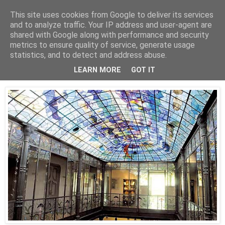
This site uses cookies from Google to deliver its services
Está de pinga
and to analyze traffic. Your IP address and user-agent are
shared with Google along with performance and security
metrics to ensure quality of service, generate usage
statistics, and to detect and address abuse.
15/9/16
Museo Casa de Lis (Salamanca)
LEARN MORE
GOT IT