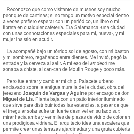
Reconozco que como visitante de museos soy mucho
peor que de cantinas; si no tengo un motivo especial dentro
a veces prefiero esperar con un periódico, un libro o mi
libreta en cualquier cafetería. Era Salamanca -una ciudad
con unas connotaciones especiales para mí, nueva-, y mi
mujer insistió en acudir.
La acompañé bajo un tórrido sol de agosto, con mi bastón
y mi sombrero, regañando entre dientes. Me invitó, pagó la
entrada y la cerveza al salir. A mí eso del
art decó
me
sonaba a chiste, al can-can de Moulin Rouge y poco más.
Pero fue entrar y cambiar mi chip. Palacete urbano
enclavado sobre la antigua muralla de la ciudad, obra del
jerezano
Joaquín de Vargas y Aguirre
por encargo de don
Miguel de Lis
. Planta baja con un patio interior iluminado
que sirve para distribuir todas las estancias, a pesar de que
el irregular solar sufre un fuerte desnivel en su lado sur;
mirar hacia arriba y ver miles de piezas de vidrio de color en
una prodigiosa vidriera. El arquitecto idea una escalera que
permite crear unas terrazas ajardinadas y una gruta cubierta