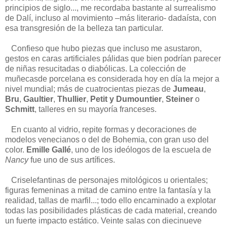
principios de siglo..., me recordaba bastante al surrealismo
de Dalí, incluso al movimiento –más literario- dadaísta, con
esa transgresión de la belleza tan particular.
Confieso que hubo piezas que incluso me asustaron,
gestos en caras artificiales pálidas que bien podrían parecer
de niñas resucitadas o diabólicas. La colección de
muñecasde porcelana es considerada hoy en día la mejor a
nivel mundial; más de cuatrocientas piezas de
Jumeau
,
Bru
,
Gaultier
,
Thullier
,
Petit y Dumountier
,
Steiner
o
Schmitt
, talleres en su mayoría franceses.
En cuanto al vidrio, repite formas y decoraciones de
modelos venecianos o del de Bohemia, con gran uso del
color.
Emille Gallé
, uno de los ideólogos de la escuela de
Nancy
fue uno de sus artífices.
Criselefantinas de personajes mitológicos u orientales;
figuras femeninas a mitad de camino entre la fantasía y la
realidad, tallas de marfil...; todo ello encaminado a explotar
todas las posibilidades plásticas de cada material, creando
un fuerte impacto estático. Veinte salas con diecinueve