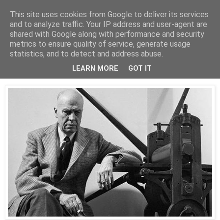
This site uses cookies from Google to deliver its services
Está de pinga
and to analyze traffic. Your IP address and user-agent are
shared with Google along with performance and security
metrics to ensure quality of service, generate usage
statistics, and to detect and address abuse.
20/10/16
Edward Hopper
LEARN MORE
GOT IT