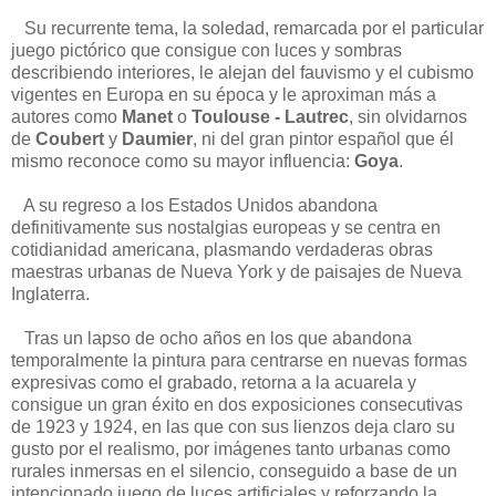
Su recurrente tema, la soledad, remarcada por el particular
juego pictórico que consigue con luces y sombras
describiendo interiores, le alejan del fauvismo y el cubismo
vigentes en Europa en su época y le aproximan más a
autores como
Manet
o
Toulouse - Lautrec
, sin olvidarnos
de
Coubert
y
Daumier
, ni del gran pintor español que él
mismo reconoce como su mayor influencia:
Goya
.
A su regreso a los Estados Unidos abandona
definitivamente sus nostalgias europeas y se centra en
cotidianidad americana, plasmando verdaderas obras
maestras urbanas de Nueva York y de paisajes de Nueva
Inglaterra.
Tras un lapso de ocho años en los que abandona
temporalmente la pintura para centrarse en nuevas formas
expresivas como el grabado, retorna a la acuarela y
consigue un gran éxito en dos exposiciones consecutivas
de 1923 y 1924, en las que con sus lienzos deja claro su
gusto por el realismo, por imágenes tanto urbanas como
rurales inmersas en el silencio, conseguido a base de un
intencionado juego de luces artificiales y reforzando la