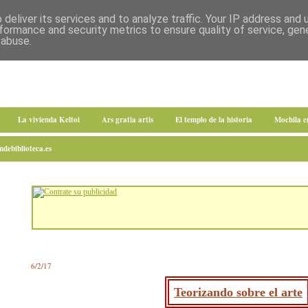
deliver its services and to analyze traffic. Your IP address and
formance and security metrics to ensure quality of service, ge
 abuse.
La vivienda Keltoi
Ars gratia artis
El templo de la historia
Mochila 
debiblioteca.es
6/2/17
Teorizando sobre el arte