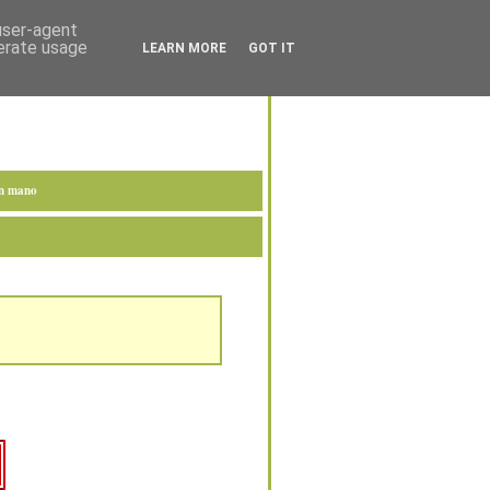
 user-agent
nerate usage
LEARN MORE
GOT IT
en mano