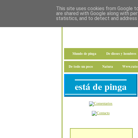
This site uses cookies from Google to 
are shared with Google along with per
statistics, and to detect and address
Mundo de pinga
De dioses y hombres
De todo un poco
Natura
Www.raton
está de pinga