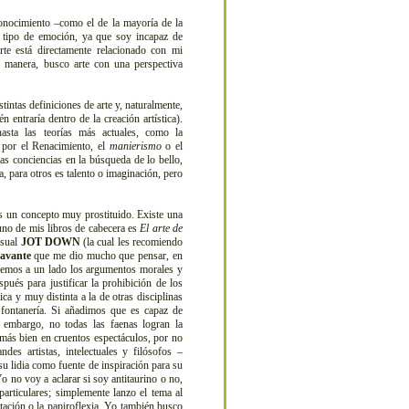
onocimiento –como el de la mayoría de la
n tipo de emoción, ya que soy incapaz de
rte está directamente relacionado con mi
a manera, busco arte con una perspectiva
ntas definiciones de arte y, naturalmente,
 entraría dentro de la creación artística).
hasta las teorías más actuales, como la
 por el Renacimiento, el
manierismo
o el
ras conciencias en la búsqueda de lo bello,
a, para otros es talento o imaginación, pero
 un concepto muy prostituido. Existe una
 uno de mis libros de cabecera es
El arte de
nsual
JOT DOWN
(la cual les recomiendo
lavante
que me dio mucho que pensar, en
Dejemos a un lado los argumentos morales y
ués para justificar la prohibición de los
ca y muy distinta a la de otras disciplinas
fontanería. Si añadimos que es capaz de
 embargo, no todas las faenas logran la
 más bien en cruentos espectáculos, por no
ndes artistas, intelectuales y filósofos –
su lidia como fuente de inspiración para su
o no voy a aclarar si soy antitaurino o no,
articulares; simplemente lanzo el tema al
itación o la papiroflexia. Yo también busco