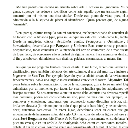
Me han pedido que escriba un artículo sobre arte. Confieso mi ignorancia. Mi c
gente, supongo- se reduce a identificar como arte aquello que me transmite algú
construir por mí mismo una obra similar. Desde este punto de vista, pues, el a
admiración o la búsqueda de placer al identificarlo. Quizá parezca que, de algun
“onanista”.
Bien, para quedarme tranquilo con mi conciencia, me he preocupado de consultar disti
he topado con la filosofía (que, para mí, aunque no esté clasificada como tal, también
Desde la antigüedad clásica –
Aristóteles
,
Platón
,
Protágoras
y
Quintiliano
-, 
formatividad
, desarrollada por
Pareyson
y
Umberto Eco
, entre otros; y pasando
pragmatismo
, todas coinciden en la intención del arte de conmover, de turbar nuest
de lo perfecto, de acercarnos a lo espiritual de alguna manera. Para algunos es destrez
al fin y al cabo son definiciones con distintas palabras encaminadas al mismo fin.
Así que yo me pregunto también qué es el arte. Y me turbo, y creo que también es
clasificación, pero también hablamos del arte culinario, el arte del amor…, e incluso
la guerra
, de
Sun Tzu
. Por ejemplo, leyendo ayer la edición
smart
de la revista me
fervientemente), había una larga e interesantísima entrevista al torero
Alejandro Ta
plena batalla sobre la desaparición o no de la tauromaquia. ¿Es el toreo un arte? 
animalistas por un momento, por favor. Lo cual no implica que los adquiramos desp
festejos taurinos. Si nos atenemos a que un torero debe adquirir una destreza específi
más comunes, podría ser considerado un arte, pero no más que, por ejemplo, la 
conmover y emocionar, tendremos que reconocerlo como disciplina artística; sin
brillantez deseada (lo mismo que no todo el que pinta lo hace bien), y se convierten
decir, auténticas carnicerías. En tercer lugar, deberíamos tener en cuenta que gra
especialmente de la primera mitad del siglo XX- han considerado la figura del toro y 
obra.
José Bergamín
escribió
El arte de birlibirloque
, precisamente en su defensa. Y
pues no creo que en un artículo de divulgación deba entrar en cuestiones morales p
debate. A fin de cuentas, conozco gente que considera arte el fútbol, el boxeo, la equ