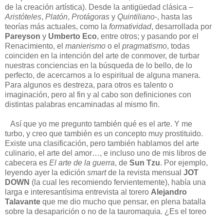
de la creación artística). Desde la antigüedad clásica –
Aristóteles
,
Platón
,
Protágoras
y
Quintiliano
-, hasta las
teorías más actuales, como la
formatividad
, desarrollada por
Pareyson
y
Umberto Eco
, entre otros; y pasando por el
Renacimiento, el
manierismo
o el
pragmatismo
, todas
coinciden en la intención del arte de conmover, de turbar
nuestras conciencias en la búsqueda de lo bello, de lo
perfecto, de acercarnos a lo espiritual de alguna manera.
Para algunos es destreza, para otros es talento o
imaginación, pero al fin y al cabo son definiciones con
distintas palabras encaminadas al mismo fin.
Así que yo me pregunto también qué es el arte. Y me
turbo, y creo que también es un concepto muy prostituido.
Existe una clasificación, pero también hablamos del arte
culinario, el arte del amor…, e incluso uno de mis libros de
cabecera es
El arte de la guerra
, de
Sun Tzu
. Por ejemplo,
leyendo ayer la edición
smart
de la revista mensual
JOT
DOWN
(la cual les recomiendo fervientemente), había una
larga e interesantísima entrevista al torero
Alejandro
Talavante
que me dio mucho que pensar, en plena batalla
sobre la desaparición o no de la tauromaquia. ¿Es el toreo