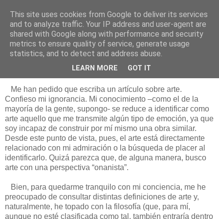
This site uses cookies from Google to deliver its services
Está de pinga
and to analyze traffic. Your IP address and user-agent are
shared with Google along with performance and security
metrics to ensure quality of service, generate usage
statistics, and to detect and address abuse.
6/2/17
Teorizando sobre el arte
LEARN MORE
GOT IT
Me han pedido que escriba un artículo sobre arte.
Confieso mi ignorancia. Mi conocimiento –como el de la
mayoría de la gente, supongo- se reduce a identificar como
arte aquello que me transmite algún tipo de emoción, ya que
soy incapaz de construir por mí mismo una obra similar.
Desde este punto de vista, pues, el arte está directamente
relacionado con mi admiración o la búsqueda de placer al
identificarlo. Quizá parezca que, de alguna manera, busco
arte con una perspectiva “onanista”.
Bien, para quedarme tranquilo con mi conciencia, me he
preocupado de consultar distintas definiciones de arte y,
naturalmente, he topado con la filosofía (que, para mí,
aunque no esté clasificada como tal, también entraría dentro