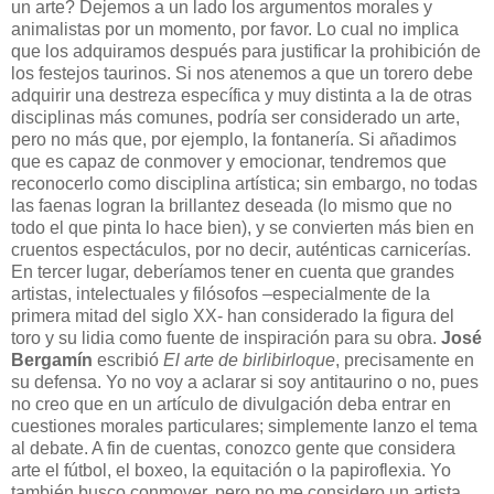
un arte? Dejemos a un lado los argumentos morales y
animalistas por un momento, por favor. Lo cual no implica
que los adquiramos después para justificar la prohibición de
los festejos taurinos. Si nos atenemos a que un torero debe
adquirir una destreza específica y muy distinta a la de otras
disciplinas más comunes, podría ser considerado un arte,
pero no más que, por ejemplo, la fontanería. Si añadimos
que es capaz de conmover y emocionar, tendremos que
reconocerlo como disciplina artística; sin embargo, no todas
las faenas logran la brillantez deseada (lo mismo que no
todo el que pinta lo hace bien), y se convierten más bien en
cruentos espectáculos, por no decir, auténticas carnicerías.
En tercer lugar, deberíamos tener en cuenta que grandes
artistas, intelectuales y filósofos –especialmente de la
primera mitad del siglo XX- han considerado la figura del
toro y su lidia como fuente de inspiración para su obra.
José
Bergamín
escribió
El arte de birlibirloque
, precisamente en
su defensa. Yo no voy a aclarar si soy antitaurino o no, pues
no creo que en un artículo de divulgación deba entrar en
cuestiones morales particulares; simplemente lanzo el tema
al debate. A fin de cuentas, conozco gente que considera
arte el fútbol, el boxeo, la equitación o la papiroflexia. Yo
también busco conmover, pero no me considero un artista.