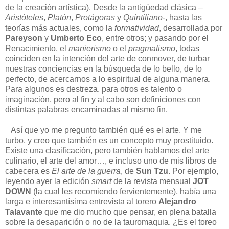
de la creación artística). Desde la antigüedad clásica –
Aristóteles
,
Platón
,
Protágoras
y
Quintiliano
-, hasta las
teorías más actuales, como la
formatividad
, desarrollada por
Pareyson
y
Umberto Eco
, entre otros; y pasando por el
Renacimiento, el
manierismo
o el
pragmatismo
, todas
coinciden en la intención del arte de conmover, de turbar
nuestras conciencias en la búsqueda de lo bello, de lo
perfecto, de acercarnos a lo espiritual de alguna manera.
Para algunos es destreza, para otros es talento o
imaginación, pero al fin y al cabo son definiciones con
distintas palabras encaminadas al mismo fin.
Así que yo me pregunto también qué es el arte. Y me
turbo, y creo que también es un concepto muy prostituido.
Existe una clasificación, pero también hablamos del arte
culinario, el arte del amor…, e incluso uno de mis libros de
cabecera es
El arte de la guerra
, de
Sun Tzu
. Por ejemplo,
leyendo ayer la edición
smart
de la revista mensual
JOT
DOWN
(la cual les recomiendo fervientemente), había una
larga e interesantísima entrevista al torero
Alejandro
Talavante
que me dio mucho que pensar, en plena batalla
sobre la desaparición o no de la tauromaquia. ¿Es el toreo