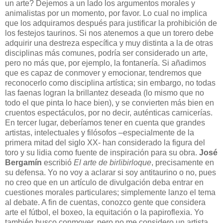
un arte? Dejemos a un lado los argumentos morales y
animalistas por un momento, por favor. Lo cual no implica
que los adquiramos después para justificar la prohibición de
los festejos taurinos. Si nos atenemos a que un torero debe
adquirir una destreza específica y muy distinta a la de otras
disciplinas más comunes, podría ser considerado un arte,
pero no más que, por ejemplo, la fontanería. Si añadimos
que es capaz de conmover y emocionar, tendremos que
reconocerlo como disciplina artística; sin embargo, no todas
las faenas logran la brillantez deseada (lo mismo que no
todo el que pinta lo hace bien), y se convierten más bien en
cruentos espectáculos, por no decir, auténticas carnicerías.
En tercer lugar, deberíamos tener en cuenta que grandes
artistas, intelectuales y filósofos –especialmente de la
primera mitad del siglo XX- han considerado la figura del
toro y su lidia como fuente de inspiración para su obra.
José
Bergamín
escribió
El arte de birlibirloque
, precisamente en
su defensa. Yo no voy a aclarar si soy antitaurino o no, pues
no creo que en un artículo de divulgación deba entrar en
cuestiones morales particulares; simplemente lanzo el tema
al debate. A fin de cuentas, conozco gente que considera
arte el fútbol, el boxeo, la equitación o la papiroflexia. Yo
también busco conmover, pero no me considero un artista.