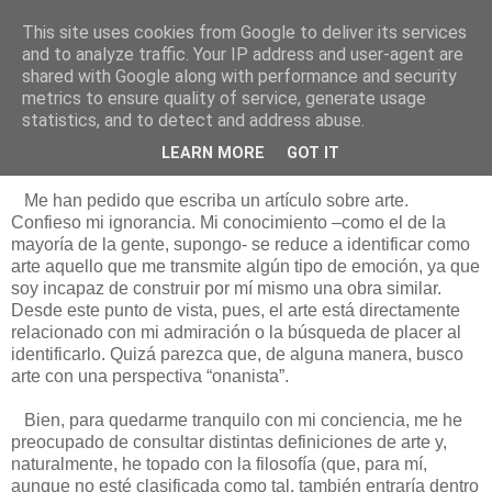
This site uses cookies from Google to deliver its services
Está de pinga
and to analyze traffic. Your IP address and user-agent are
shared with Google along with performance and security
metrics to ensure quality of service, generate usage
statistics, and to detect and address abuse.
6/2/17
Teorizando sobre el arte
LEARN MORE
GOT IT
Me han pedido que escriba un artículo sobre arte.
Confieso mi ignorancia. Mi conocimiento –como el de la
mayoría de la gente, supongo- se reduce a identificar como
arte aquello que me transmite algún tipo de emoción, ya que
soy incapaz de construir por mí mismo una obra similar.
Desde este punto de vista, pues, el arte está directamente
relacionado con mi admiración o la búsqueda de placer al
identificarlo. Quizá parezca que, de alguna manera, busco
arte con una perspectiva “onanista”.
Bien, para quedarme tranquilo con mi conciencia, me he
preocupado de consultar distintas definiciones de arte y,
naturalmente, he topado con la filosofía (que, para mí,
aunque no esté clasificada como tal, también entraría dentro