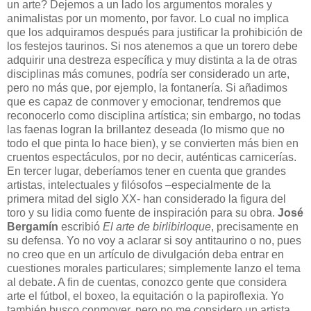
un arte? Dejemos a un lado los argumentos morales y
animalistas por un momento, por favor. Lo cual no implica
que los adquiramos después para justificar la prohibición de
los festejos taurinos. Si nos atenemos a que un torero debe
adquirir una destreza específica y muy distinta a la de otras
disciplinas más comunes, podría ser considerado un arte,
pero no más que, por ejemplo, la fontanería. Si añadimos
que es capaz de conmover y emocionar, tendremos que
reconocerlo como disciplina artística; sin embargo, no todas
las faenas logran la brillantez deseada (lo mismo que no
todo el que pinta lo hace bien), y se convierten más bien en
cruentos espectáculos, por no decir, auténticas carnicerías.
En tercer lugar, deberíamos tener en cuenta que grandes
artistas, intelectuales y filósofos –especialmente de la
primera mitad del siglo XX- han considerado la figura del
toro y su lidia como fuente de inspiración para su obra.
José
Bergamín
escribió
El arte de birlibirloque
, precisamente en
su defensa. Yo no voy a aclarar si soy antitaurino o no, pues
no creo que en un artículo de divulgación deba entrar en
cuestiones morales particulares; simplemente lanzo el tema
al debate. A fin de cuentas, conozco gente que considera
arte el fútbol, el boxeo, la equitación o la papiroflexia. Yo
también busco conmover, pero no me considero un artista.