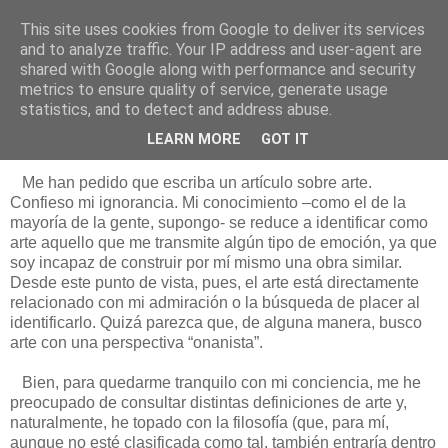
This site uses cookies from Google to deliver its services
Está de pinga
and to analyze traffic. Your IP address and user-agent are
shared with Google along with performance and security
metrics to ensure quality of service, generate usage
statistics, and to detect and address abuse.
6/2/17
Teorizando sobre el arte
LEARN MORE
GOT IT
Me han pedido que escriba un artículo sobre arte.
Confieso mi ignorancia. Mi conocimiento –como el de la
mayoría de la gente, supongo- se reduce a identificar como
arte aquello que me transmite algún tipo de emoción, ya que
soy incapaz de construir por mí mismo una obra similar.
Desde este punto de vista, pues, el arte está directamente
relacionado con mi admiración o la búsqueda de placer al
identificarlo. Quizá parezca que, de alguna manera, busco
arte con una perspectiva “onanista”.
Bien, para quedarme tranquilo con mi conciencia, me he
preocupado de consultar distintas definiciones de arte y,
naturalmente, he topado con la filosofía (que, para mí,
aunque no esté clasificada como tal, también entraría dentro