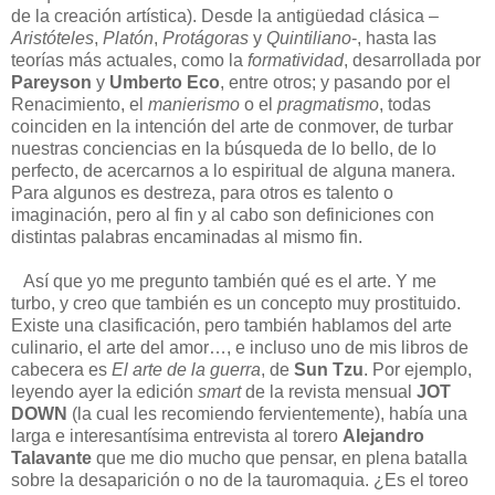
de la creación artística). Desde la antigüedad clásica –
Aristóteles
,
Platón
,
Protágoras
y
Quintiliano
-, hasta las
teorías más actuales, como la
formatividad
, desarrollada por
Pareyson
y
Umberto Eco
, entre otros; y pasando por el
Renacimiento, el
manierismo
o el
pragmatismo
, todas
coinciden en la intención del arte de conmover, de turbar
nuestras conciencias en la búsqueda de lo bello, de lo
perfecto, de acercarnos a lo espiritual de alguna manera.
Para algunos es destreza, para otros es talento o
imaginación, pero al fin y al cabo son definiciones con
distintas palabras encaminadas al mismo fin.
Así que yo me pregunto también qué es el arte. Y me
turbo, y creo que también es un concepto muy prostituido.
Existe una clasificación, pero también hablamos del arte
culinario, el arte del amor…, e incluso uno de mis libros de
cabecera es
El arte de la guerra
, de
Sun Tzu
. Por ejemplo,
leyendo ayer la edición
smart
de la revista mensual
JOT
DOWN
(la cual les recomiendo fervientemente), había una
larga e interesantísima entrevista al torero
Alejandro
Talavante
que me dio mucho que pensar, en plena batalla
sobre la desaparición o no de la tauromaquia. ¿Es el toreo