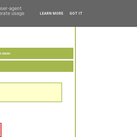
 user-agent
nerate usage
LEARN MORE
GOT IT
en mano