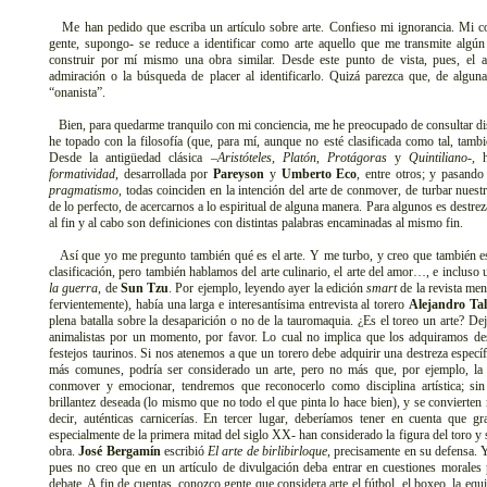
Me han pedido que escriba un artículo sobre arte. Confieso mi ignorancia. Mi c
gente, supongo- se reduce a identificar como arte aquello que me transmite algú
construir por mí mismo una obra similar. Desde este punto de vista, pues, el a
admiración o la búsqueda de placer al identificarlo. Quizá parezca que, de algun
“onanista”.
Bien, para quedarme tranquilo con mi conciencia, me he preocupado de consultar disti
he topado con la filosofía (que, para mí, aunque no esté clasificada como tal, también
Desde la antigüedad clásica –
Aristóteles
,
Platón
,
Protágoras
y
Quintiliano
-, 
formatividad
, desarrollada por
Pareyson
y
Umberto Eco
, entre otros; y pasando
pragmatismo
, todas coinciden en la intención del arte de conmover, de turbar nuest
de lo perfecto, de acercarnos a lo espiritual de alguna manera. Para algunos es destrez
al fin y al cabo son definiciones con distintas palabras encaminadas al mismo fin.
Así que yo me pregunto también qué es el arte. Y me turbo, y creo que también es
clasificación, pero también hablamos del arte culinario, el arte del amor…, e incluso
la guerra
, de
Sun Tzu
. Por ejemplo, leyendo ayer la edición
smart
de la revista me
fervientemente), había una larga e interesantísima entrevista al torero
Alejandro Ta
plena batalla sobre la desaparición o no de la tauromaquia. ¿Es el toreo un arte? 
animalistas por un momento, por favor. Lo cual no implica que los adquiramos desp
festejos taurinos. Si nos atenemos a que un torero debe adquirir una destreza específi
más comunes, podría ser considerado un arte, pero no más que, por ejemplo, la 
conmover y emocionar, tendremos que reconocerlo como disciplina artística; sin
brillantez deseada (lo mismo que no todo el que pinta lo hace bien), y se convierten
decir, auténticas carnicerías. En tercer lugar, deberíamos tener en cuenta que gra
especialmente de la primera mitad del siglo XX- han considerado la figura del toro y 
obra.
José Bergamín
escribió
El arte de birlibirloque
, precisamente en su defensa. Y
pues no creo que en un artículo de divulgación deba entrar en cuestiones morales p
debate. A fin de cuentas, conozco gente que considera arte el fútbol, el boxeo, la equ