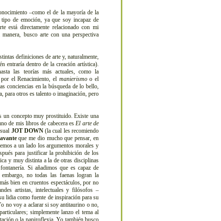
onocimiento –como el de la mayoría de la
n tipo de emoción, ya que soy incapaz de
rte está directamente relacionado con mi
a manera, busco arte con una perspectiva
ntas definiciones de arte y, naturalmente,
 entraría dentro de la creación artística).
hasta las teorías más actuales, como la
 por el Renacimiento, el
manierismo
o el
ras conciencias en la búsqueda de lo bello,
a, para otros es talento o imaginación, pero
 un concepto muy prostituido. Existe una
 uno de mis libros de cabecera es
El arte de
nsual
JOT DOWN
(la cual les recomiendo
lavante
que me dio mucho que pensar, en
Dejemos a un lado los argumentos morales y
ués para justificar la prohibición de los
ca y muy distinta a la de otras disciplinas
fontanería. Si añadimos que es capaz de
 embargo, no todas las faenas logran la
 más bien en cruentos espectáculos, por no
ndes artistas, intelectuales y filósofos –
su lidia como fuente de inspiración para su
o no voy a aclarar si soy antitaurino o no,
articulares; simplemente lanzo el tema al
itación o la papiroflexia. Yo también busco