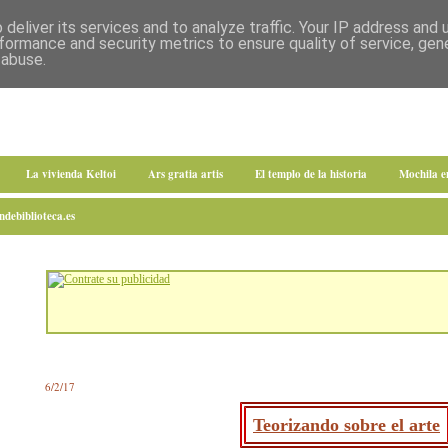
deliver its services and to analyze traffic. Your IP address and
formance and security metrics to ensure quality of service, ge
 abuse.
La vivienda Keltoi
Ars gratia artis
El templo de la historia
Mochila 
debiblioteca.es
6/2/17
Teorizando sobre el arte