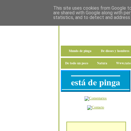
This site uses cookies from Google to 
are shared with Google along with per
statistics, and to detect and address
Mundo de pinga
De dioses y hombres
De todo un poco
Natura
Www.raton
está de pinga