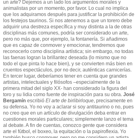
un arte? Dejemos a un lado los argumentos morales y
animalistas por un momento, por favor. Lo cual no implica
que los adquiramos después para justificar la prohibición de
los festejos taurinos. Si nos atenemos a que un torero debe
adquirir una destreza específica y muy distinta a la de otras
disciplinas más comunes, podría ser considerado un arte,
pero no más que, por ejemplo, la fontanería. Si añadimos
que es capaz de conmover y emocionar, tendremos que
reconocerlo como disciplina artística; sin embargo, no todas
las faenas logran la brillantez deseada (lo mismo que no
todo el que pinta lo hace bien), y se convierten más bien en
cruentos espectáculos, por no decir, auténticas carnicerías.
En tercer lugar, deberíamos tener en cuenta que grandes
artistas, intelectuales y filósofos –especialmente de la
primera mitad del siglo XX- han considerado la figura del
toro y su lidia como fuente de inspiración para su obra.
José
Bergamín
escribió
El arte de birlibirloque
, precisamente en
su defensa. Yo no voy a aclarar si soy antitaurino o no, pues
no creo que en un artículo de divulgación deba entrar en
cuestiones morales particulares; simplemente lanzo el tema
al debate. A fin de cuentas, conozco gente que considera
arte el fútbol, el boxeo, la equitación o la papiroflexia. Yo
también busco conmover, pero no me considero un artista.