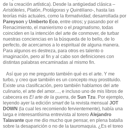
de la creación artística). Desde la antigüedad clásica –
Aristóteles
,
Platón
,
Protágoras
y
Quintiliano
-, hasta las
teorías más actuales, como la
formatividad
, desarrollada por
Pareyson
y
Umberto Eco
, entre otros; y pasando por el
Renacimiento, el
manierismo
o el
pragmatismo
, todas
coinciden en la intención del arte de conmover, de turbar
nuestras conciencias en la búsqueda de lo bello, de lo
perfecto, de acercarnos a lo espiritual de alguna manera.
Para algunos es destreza, para otros es talento o
imaginación, pero al fin y al cabo son definiciones con
distintas palabras encaminadas al mismo fin.
Así que yo me pregunto también qué es el arte. Y me
turbo, y creo que también es un concepto muy prostituido.
Existe una clasificación, pero también hablamos del arte
culinario, el arte del amor…, e incluso uno de mis libros de
cabecera es
El arte de la guerra
, de
Sun Tzu
. Por ejemplo,
leyendo ayer la edición
smart
de la revista mensual
JOT
DOWN
(la cual les recomiendo fervientemente), había una
larga e interesantísima entrevista al torero
Alejandro
Talavante
que me dio mucho que pensar, en plena batalla
sobre la desaparición o no de la tauromaquia. ¿Es el toreo