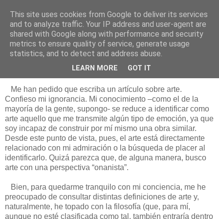
This site uses cookies from Google to deliver its services
Está de pinga
and to analyze traffic. Your IP address and user-agent are
shared with Google along with performance and security
metrics to ensure quality of service, generate usage
statistics, and to detect and address abuse.
6/2/17
Teorizando sobre el arte
LEARN MORE
GOT IT
Me han pedido que escriba un artículo sobre arte.
Confieso mi ignorancia. Mi conocimiento –como el de la
mayoría de la gente, supongo- se reduce a identificar como
arte aquello que me transmite algún tipo de emoción, ya que
soy incapaz de construir por mí mismo una obra similar.
Desde este punto de vista, pues, el arte está directamente
relacionado con mi admiración o la búsqueda de placer al
identificarlo. Quizá parezca que, de alguna manera, busco
arte con una perspectiva “onanista”.
Bien, para quedarme tranquilo con mi conciencia, me he
preocupado de consultar distintas definiciones de arte y,
naturalmente, he topado con la filosofía (que, para mí,
aunque no esté clasificada como tal, también entraría dentro