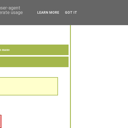
 user-agent
nerate usage
LEARN MORE
GOT IT
en mano