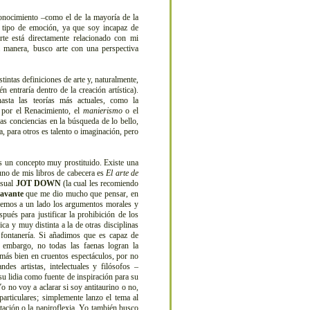
onocimiento –como el de la mayoría de la
n tipo de emoción, ya que soy incapaz de
rte está directamente relacionado con mi
a manera, busco arte con una perspectiva
ntas definiciones de arte y, naturalmente,
 entraría dentro de la creación artística).
hasta las teorías más actuales, como la
 por el Renacimiento, el
manierismo
o el
ras conciencias en la búsqueda de lo bello,
a, para otros es talento o imaginación, pero
 un concepto muy prostituido. Existe una
 uno de mis libros de cabecera es
El arte de
nsual
JOT DOWN
(la cual les recomiendo
lavante
que me dio mucho que pensar, en
Dejemos a un lado los argumentos morales y
ués para justificar la prohibición de los
ca y muy distinta a la de otras disciplinas
fontanería. Si añadimos que es capaz de
 embargo, no todas las faenas logran la
 más bien en cruentos espectáculos, por no
ndes artistas, intelectuales y filósofos –
su lidia como fuente de inspiración para su
o no voy a aclarar si soy antitaurino o no,
articulares; simplemente lanzo el tema al
itación o la papiroflexia. Yo también busco