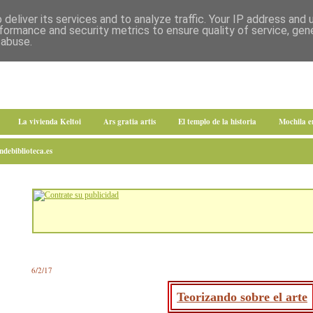
deliver its services and to analyze traffic. Your IP address and
formance and security metrics to ensure quality of service, ge
 abuse.
La vivienda Keltoi
Ars gratia artis
El templo de la historia
Mochila 
debiblioteca.es
6/2/17
Teorizando sobre el arte