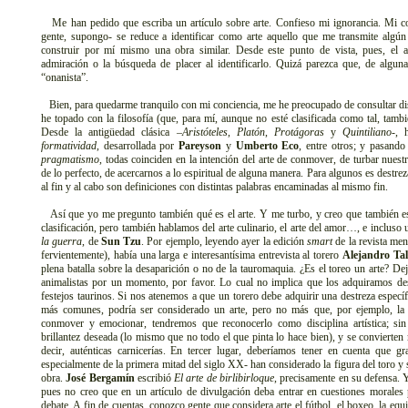
Me han pedido que escriba un artículo sobre arte. Confieso mi ignorancia. Mi c
gente, supongo- se reduce a identificar como arte aquello que me transmite algú
construir por mí mismo una obra similar. Desde este punto de vista, pues, el a
admiración o la búsqueda de placer al identificarlo. Quizá parezca que, de algun
“onanista”.
Bien, para quedarme tranquilo con mi conciencia, me he preocupado de consultar disti
he topado con la filosofía (que, para mí, aunque no esté clasificada como tal, también
Desde la antigüedad clásica –
Aristóteles
,
Platón
,
Protágoras
y
Quintiliano
-, 
formatividad
, desarrollada por
Pareyson
y
Umberto Eco
, entre otros; y pasando
pragmatismo
, todas coinciden en la intención del arte de conmover, de turbar nuest
de lo perfecto, de acercarnos a lo espiritual de alguna manera. Para algunos es destrez
al fin y al cabo son definiciones con distintas palabras encaminadas al mismo fin.
Así que yo me pregunto también qué es el arte. Y me turbo, y creo que también es
clasificación, pero también hablamos del arte culinario, el arte del amor…, e incluso
la guerra
, de
Sun Tzu
. Por ejemplo, leyendo ayer la edición
smart
de la revista me
fervientemente), había una larga e interesantísima entrevista al torero
Alejandro Ta
plena batalla sobre la desaparición o no de la tauromaquia. ¿Es el toreo un arte? 
animalistas por un momento, por favor. Lo cual no implica que los adquiramos desp
festejos taurinos. Si nos atenemos a que un torero debe adquirir una destreza específi
más comunes, podría ser considerado un arte, pero no más que, por ejemplo, la 
conmover y emocionar, tendremos que reconocerlo como disciplina artística; sin
brillantez deseada (lo mismo que no todo el que pinta lo hace bien), y se convierten
decir, auténticas carnicerías. En tercer lugar, deberíamos tener en cuenta que gra
especialmente de la primera mitad del siglo XX- han considerado la figura del toro y 
obra.
José Bergamín
escribió
El arte de birlibirloque
, precisamente en su defensa. Y
pues no creo que en un artículo de divulgación deba entrar en cuestiones morales p
debate. A fin de cuentas, conozco gente que considera arte el fútbol, el boxeo, la equ