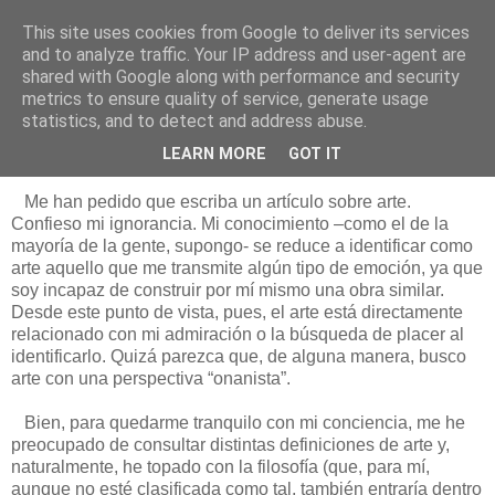
This site uses cookies from Google to deliver its services
Está de pinga
and to analyze traffic. Your IP address and user-agent are
shared with Google along with performance and security
metrics to ensure quality of service, generate usage
statistics, and to detect and address abuse.
6/2/17
Teorizando sobre el arte
LEARN MORE
GOT IT
Me han pedido que escriba un artículo sobre arte.
Confieso mi ignorancia. Mi conocimiento –como el de la
mayoría de la gente, supongo- se reduce a identificar como
arte aquello que me transmite algún tipo de emoción, ya que
soy incapaz de construir por mí mismo una obra similar.
Desde este punto de vista, pues, el arte está directamente
relacionado con mi admiración o la búsqueda de placer al
identificarlo. Quizá parezca que, de alguna manera, busco
arte con una perspectiva “onanista”.
Bien, para quedarme tranquilo con mi conciencia, me he
preocupado de consultar distintas definiciones de arte y,
naturalmente, he topado con la filosofía (que, para mí,
aunque no esté clasificada como tal, también entraría dentro