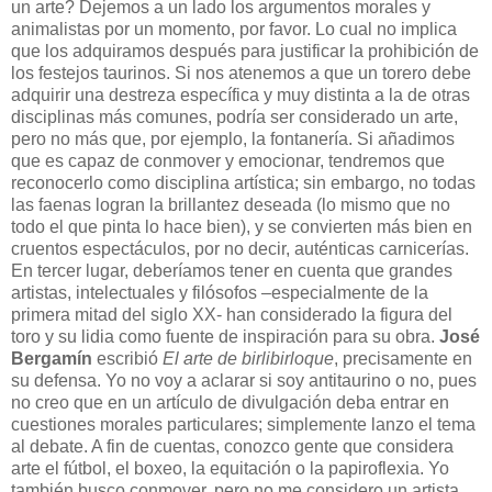
un arte? Dejemos a un lado los argumentos morales y
animalistas por un momento, por favor. Lo cual no implica
que los adquiramos después para justificar la prohibición de
los festejos taurinos. Si nos atenemos a que un torero debe
adquirir una destreza específica y muy distinta a la de otras
disciplinas más comunes, podría ser considerado un arte,
pero no más que, por ejemplo, la fontanería. Si añadimos
que es capaz de conmover y emocionar, tendremos que
reconocerlo como disciplina artística; sin embargo, no todas
las faenas logran la brillantez deseada (lo mismo que no
todo el que pinta lo hace bien), y se convierten más bien en
cruentos espectáculos, por no decir, auténticas carnicerías.
En tercer lugar, deberíamos tener en cuenta que grandes
artistas, intelectuales y filósofos –especialmente de la
primera mitad del siglo XX- han considerado la figura del
toro y su lidia como fuente de inspiración para su obra.
José
Bergamín
escribió
El arte de birlibirloque
, precisamente en
su defensa. Yo no voy a aclarar si soy antitaurino o no, pues
no creo que en un artículo de divulgación deba entrar en
cuestiones morales particulares; simplemente lanzo el tema
al debate. A fin de cuentas, conozco gente que considera
arte el fútbol, el boxeo, la equitación o la papiroflexia. Yo
también busco conmover, pero no me considero un artista.