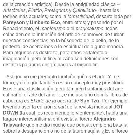
de la creación artística). Desde la antigüedad clásica –
Aristóteles
,
Platón
,
Protágoras
y
Quintiliano
-, hasta las
teorías más actuales, como la
formatividad
, desarrollada por
Pareyson
y
Umberto Eco
, entre otros; y pasando por el
Renacimiento, el
manierismo
o el
pragmatismo
, todas
coinciden en la intención del arte de conmover, de turbar
nuestras conciencias en la búsqueda de lo bello, de lo
perfecto, de acercarnos a lo espiritual de alguna manera.
Para algunos es destreza, para otros es talento o
imaginación, pero al fin y al cabo son definiciones con
distintas palabras encaminadas al mismo fin.
Así que yo me pregunto también qué es el arte. Y me
turbo, y creo que también es un concepto muy prostituido.
Existe una clasificación, pero también hablamos del arte
culinario, el arte del amor…, e incluso uno de mis libros de
cabecera es
El arte de la guerra
, de
Sun Tzu
. Por ejemplo,
leyendo ayer la edición
smart
de la revista mensual
JOT
DOWN
(la cual les recomiendo fervientemente), había una
larga e interesantísima entrevista al torero
Alejandro
Talavante
que me dio mucho que pensar, en plena batalla
sobre la desaparición o no de la tauromaquia. ¿Es el toreo