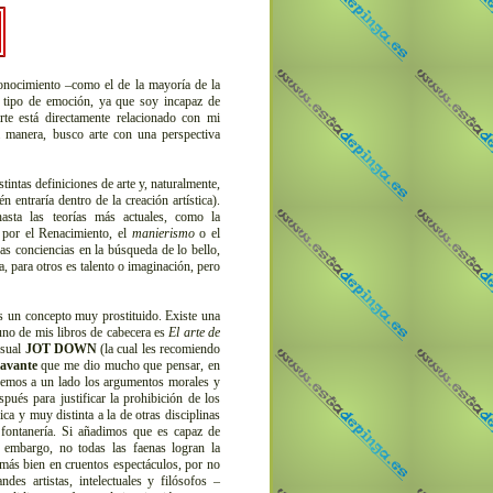
onocimiento –como el de la mayoría de la
n tipo de emoción, ya que soy incapaz de
rte está directamente relacionado con mi
a manera, busco arte con una perspectiva
ntas definiciones de arte y, naturalmente,
 entraría dentro de la creación artística).
hasta las teorías más actuales, como la
 por el Renacimiento, el
manierismo
o el
ras conciencias en la búsqueda de lo bello,
a, para otros es talento o imaginación, pero
 un concepto muy prostituido. Existe una
 uno de mis libros de cabecera es
El arte de
nsual
JOT DOWN
(la cual les recomiendo
lavante
que me dio mucho que pensar, en
Dejemos a un lado los argumentos morales y
ués para justificar la prohibición de los
ca y muy distinta a la de otras disciplinas
fontanería. Si añadimos que es capaz de
 embargo, no todas las faenas logran la
 más bien en cruentos espectáculos, por no
ndes artistas, intelectuales y filósofos –