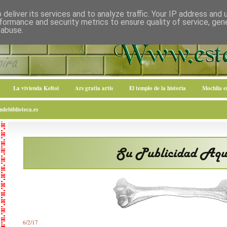
deliver its services and to analyze traffic. Your IP address and
formance and security metrics to ensure quality of service, ge
 abuse.
La vivienda Keltoi
Ars gratia artis
El templo de la historia
Mochila 
debiblioteca.es
6/2/17