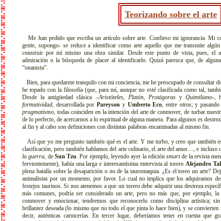
Teorizando sobre el arte
Me han pedido que escriba un artículo sobre arte. Confieso mi ignorancia. Mi c
gente, supongo- se reduce a identificar como arte aquello que me transmite algú
construir por mí mismo una obra similar. Desde este punto de vista, pues, el a
admiración o la búsqueda de placer al identificarlo. Quizá parezca que, de algun
“onanista”.
Bien, para quedarme tranquilo con mi conciencia, me he preocupado de consultar disti
he topado con la filosofía (que, para mí, aunque no esté clasificada como tal, también
Desde la antigüedad clásica –
Aristóteles
,
Platón
,
Protágoras
y
Quintiliano
-, 
formatividad
, desarrollada por
Pareyson
y
Umberto Eco
, entre otros; y pasando
pragmatismo
, todas coinciden en la intención del arte de conmover, de turbar nuest
de lo perfecto, de acercarnos a lo espiritual de alguna manera. Para algunos es destrez
al fin y al cabo son definiciones con distintas palabras encaminadas al mismo fin.
Así que yo me pregunto también qué es el arte. Y me turbo, y creo que también es
clasificación, pero también hablamos del arte culinario, el arte del amor…, e incluso
la guerra
, de
Sun Tzu
. Por ejemplo, leyendo ayer la edición
smart
de la revista me
fervientemente), había una larga e interesantísima entrevista al torero
Alejandro Ta
plena batalla sobre la desaparición o no de la tauromaquia. ¿Es el toreo un arte? 
animalistas por un momento, por favor. Lo cual no implica que los adquiramos desp
festejos taurinos. Si nos atenemos a que un torero debe adquirir una destreza específi
más comunes, podría ser considerado un arte, pero no más que, por ejemplo, la 
conmover y emocionar, tendremos que reconocerlo como disciplina artística; sin
brillantez deseada (lo mismo que no todo el que pinta lo hace bien), y se convierten
decir, auténticas carnicerías. En tercer lugar, deberíamos tener en cuenta que gra