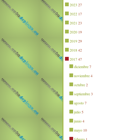
2023
27
2022
17
2021
23
2020
19
2019
29
2018
42
2017
47
diciembre
7
noviembre
4
octubre
2
septiembre
3
agosto
7
julio
5
junio
4
mayo
10
febrero
1