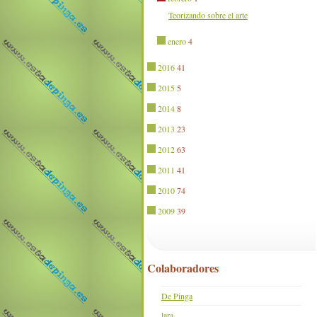
Teorizando sobre el arte
enero
4
2016
41
2015
5
2014
8
2013
23
2012
63
2011
41
2010
74
2009
39
Colaboradores
De Pinga
lara