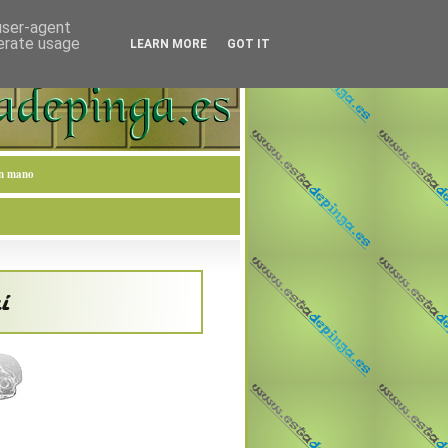
 user-agent
nerate usage
LEARN MORE
GOT IT
en mano