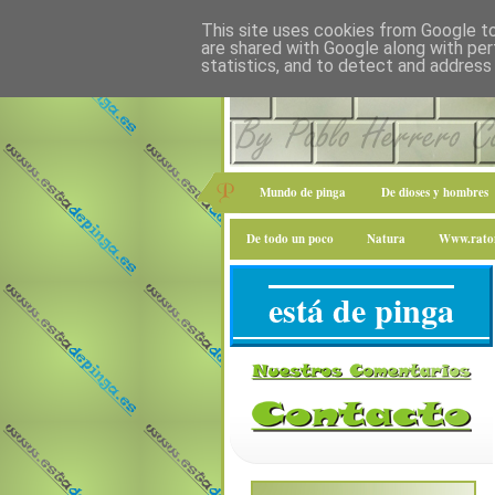
This site uses cookies from Google to 
are shared with Google along with per
statistics, and to detect and address
Mundo de pinga
De dioses y hombres
De todo un poco
Natura
Www.raton
está de pinga