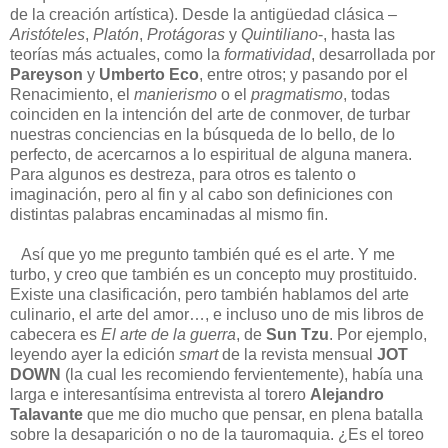
de la creación artística). Desde la antigüedad clásica –
Aristóteles
,
Platón
,
Protágoras
y
Quintiliano
-, hasta las
teorías más actuales, como la
formatividad
, desarrollada por
Pareyson
y
Umberto Eco
, entre otros; y pasando por el
Renacimiento, el
manierismo
o el
pragmatismo
, todas
coinciden en la intención del arte de conmover, de turbar
nuestras conciencias en la búsqueda de lo bello, de lo
perfecto, de acercarnos a lo espiritual de alguna manera.
Para algunos es destreza, para otros es talento o
imaginación, pero al fin y al cabo son definiciones con
distintas palabras encaminadas al mismo fin.
Así que yo me pregunto también qué es el arte. Y me
turbo, y creo que también es un concepto muy prostituido.
Existe una clasificación, pero también hablamos del arte
culinario, el arte del amor…, e incluso uno de mis libros de
cabecera es
El arte de la guerra
, de
Sun Tzu
. Por ejemplo,
leyendo ayer la edición
smart
de la revista mensual
JOT
DOWN
(la cual les recomiendo fervientemente), había una
larga e interesantísima entrevista al torero
Alejandro
Talavante
que me dio mucho que pensar, en plena batalla
sobre la desaparición o no de la tauromaquia. ¿Es el toreo