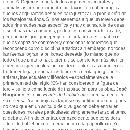
un arte? Dejemos a un lado los argumentos morales y
animalistas por un momento, por favor. Lo cual no implica
que los adquiramos después para justificar la prohibición de
los festejos taurinos. Si nos atenemos a que un torero debe
adquirir una destreza específica y muy distinta a la de otras
disciplinas más comunes, podría ser considerado un arte,
pero no más que, por ejemplo, la fontanería. Si añadimos
que es capaz de conmover y emocionar, tendremos que
reconocerlo como disciplina artística; sin embargo, no todas
las faenas logran la brillantez deseada (lo mismo que no
todo el que pinta lo hace bien), y se convierten más bien en
cruentos espectáculos, por no decir, auténticas carnicerías.
En tercer lugar, deberíamos tener en cuenta que grandes
artistas, intelectuales y filósofos –especialmente de la
primera mitad del siglo XX- han considerado la figura del
toro y su lidia como fuente de inspiración para su obra.
José
Bergamín
escribió
El arte de birlibirloque
, precisamente en
su defensa. Yo no voy a aclarar si soy antitaurino o no, pues
no creo que en un artículo de divulgación deba entrar en
cuestiones morales particulares; simplemente lanzo el tema
al debate. A fin de cuentas, conozco gente que considera
arte el fútbol, el boxeo, la equitación o la papiroflexia. Yo
también busco conmover, pero no me considero un artista.