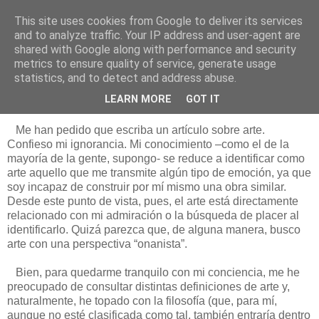
This site uses cookies from Google to deliver its services
Está de pinga
and to analyze traffic. Your IP address and user-agent are
shared with Google along with performance and security
metrics to ensure quality of service, generate usage
statistics, and to detect and address abuse.
6/2/17
Teorizando sobre el arte
LEARN MORE
GOT IT
Me han pedido que escriba un artículo sobre arte.
Confieso mi ignorancia. Mi conocimiento –como el de la
mayoría de la gente, supongo- se reduce a identificar como
arte aquello que me transmite algún tipo de emoción, ya que
soy incapaz de construir por mí mismo una obra similar.
Desde este punto de vista, pues, el arte está directamente
relacionado con mi admiración o la búsqueda de placer al
identificarlo. Quizá parezca que, de alguna manera, busco
arte con una perspectiva “onanista”.
Bien, para quedarme tranquilo con mi conciencia, me he
preocupado de consultar distintas definiciones de arte y,
naturalmente, he topado con la filosofía (que, para mí,
aunque no esté clasificada como tal, también entraría dentro