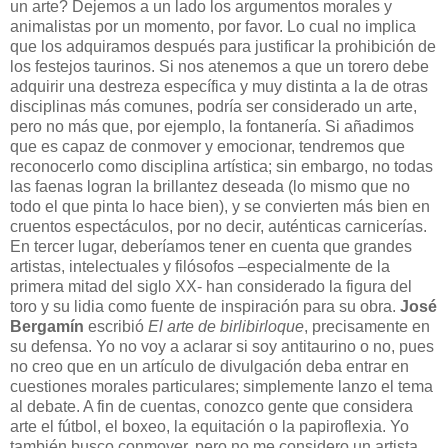
un arte? Dejemos a un lado los argumentos morales y
animalistas por un momento, por favor. Lo cual no implica
que los adquiramos después para justificar la prohibición de
los festejos taurinos. Si nos atenemos a que un torero debe
adquirir una destreza específica y muy distinta a la de otras
disciplinas más comunes, podría ser considerado un arte,
pero no más que, por ejemplo, la fontanería. Si añadimos
que es capaz de conmover y emocionar, tendremos que
reconocerlo como disciplina artística; sin embargo, no todas
las faenas logran la brillantez deseada (lo mismo que no
todo el que pinta lo hace bien), y se convierten más bien en
cruentos espectáculos, por no decir, auténticas carnicerías.
En tercer lugar, deberíamos tener en cuenta que grandes
artistas, intelectuales y filósofos –especialmente de la
primera mitad del siglo XX- han considerado la figura del
toro y su lidia como fuente de inspiración para su obra.
José
Bergamín
escribió
El arte de birlibirloque
, precisamente en
su defensa. Yo no voy a aclarar si soy antitaurino o no, pues
no creo que en un artículo de divulgación deba entrar en
cuestiones morales particulares; simplemente lanzo el tema
al debate. A fin de cuentas, conozco gente que considera
arte el fútbol, el boxeo, la equitación o la papiroflexia. Yo
también busco conmover, pero no me considero un artista.