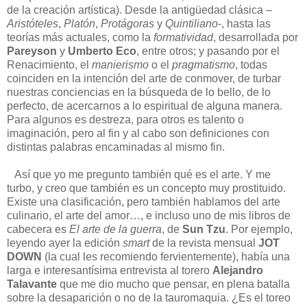
de la creación artística). Desde la antigüedad clásica –
Aristóteles
,
Platón
,
Protágoras
y
Quintiliano
-, hasta las
teorías más actuales, como la
formatividad
, desarrollada por
Pareyson
y
Umberto Eco
, entre otros; y pasando por el
Renacimiento, el
manierismo
o el
pragmatismo
, todas
coinciden en la intención del arte de conmover, de turbar
nuestras conciencias en la búsqueda de lo bello, de lo
perfecto, de acercarnos a lo espiritual de alguna manera.
Para algunos es destreza, para otros es talento o
imaginación, pero al fin y al cabo son definiciones con
distintas palabras encaminadas al mismo fin.
Así que yo me pregunto también qué es el arte. Y me
turbo, y creo que también es un concepto muy prostituido.
Existe una clasificación, pero también hablamos del arte
culinario, el arte del amor…, e incluso uno de mis libros de
cabecera es
El arte de la guerra
, de
Sun Tzu
. Por ejemplo,
leyendo ayer la edición
smart
de la revista mensual
JOT
DOWN
(la cual les recomiendo fervientemente), había una
larga e interesantísima entrevista al torero
Alejandro
Talavante
que me dio mucho que pensar, en plena batalla
sobre la desaparición o no de la tauromaquia. ¿Es el toreo