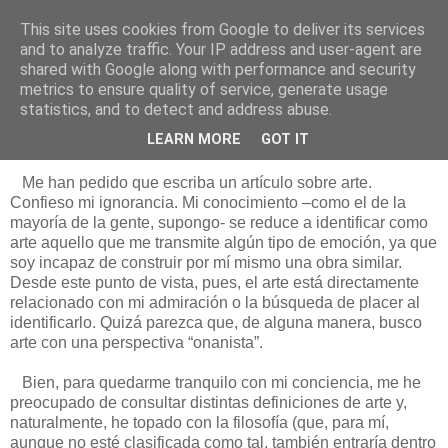
This site uses cookies from Google to deliver its services
Está de pinga
and to analyze traffic. Your IP address and user-agent are
shared with Google along with performance and security
metrics to ensure quality of service, generate usage
statistics, and to detect and address abuse.
6/2/17
Teorizando sobre el arte
LEARN MORE
GOT IT
Me han pedido que escriba un artículo sobre arte.
Confieso mi ignorancia. Mi conocimiento –como el de la
mayoría de la gente, supongo- se reduce a identificar como
arte aquello que me transmite algún tipo de emoción, ya que
soy incapaz de construir por mí mismo una obra similar.
Desde este punto de vista, pues, el arte está directamente
relacionado con mi admiración o la búsqueda de placer al
identificarlo. Quizá parezca que, de alguna manera, busco
arte con una perspectiva “onanista”.
Bien, para quedarme tranquilo con mi conciencia, me he
preocupado de consultar distintas definiciones de arte y,
naturalmente, he topado con la filosofía (que, para mí,
aunque no esté clasificada como tal, también entraría dentro