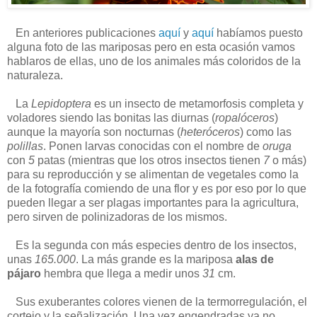
En anteriores publicaciones
aquí
y
aquí
habíamos puesto
alguna foto de las mariposas pero en esta ocasión vamos
hablaros de ellas, uno de los animales más coloridos de la
naturaleza.
La
Lepidoptera
es un insecto de metamorfosis completa y
voladores siendo las bonitas las diurnas (
ropalóceros
)
aunque la mayoría son nocturnas (
heteróceros
) como las
polillas
. Ponen larvas conocidas con el nombre de
oruga
con
5
patas (mientras que los otros insectos tienen
7
o más)
para su reproducción y se alimentan de vegetales como la
de la fotografía comiendo de una flor y es por eso por lo que
pueden llegar a ser plagas importantes para la agricultura,
pero sirven de polinizadoras de los mismos.
Es la segunda con más especies dentro de los insectos,
unas
165.000
. La más grande es la mariposa
alas de
pájaro
hembra que llega a medir unos
31
cm.
Sus exuberantes colores vienen de la termorregulación, el
cortejo y la señalización. Una vez engendradas ya no