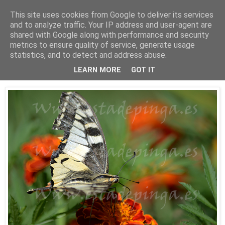
This site uses cookies from Google to deliver its services
Está de pinga
and to analyze traffic. Your IP address and user-agent are
shared with Google along with performance and security
metrics to ensure quality of service, generate usage
statistics, and to detect and address abuse.
10/8/17
Las mariposas
LEARN MORE
GOT IT