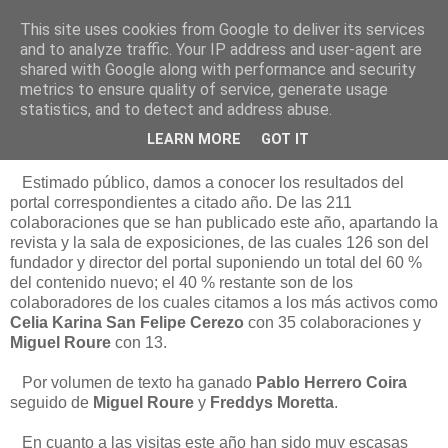
This site uses cookies from Google to deliver its services
Está de pinga
and to analyze traffic. Your IP address and user-agent are
shared with Google along with performance and security
metrics to ensure quality of service, generate usage
statistics, and to detect and address abuse.
30/12/17
Inventario 2017
LEARN MORE
GOT IT
Estimado público, damos a conocer los resultados del
portal correspondientes a citado año. De las 211
colaboraciones que se han publicado este año, apartando la
revista y la sala de exposiciones, de las cuales 126 son del
fundador y director del portal suponiendo un total del 60 %
del contenido nuevo; el 40 % restante son de los
colaboradores de los cuales citamos a los más activos como
Celia Karina San Felipe Cerezo
con 35 colaboraciones y
Miguel Roure
con 13.
Por volumen de texto ha ganado
Pablo Herrero Coira
seguido de
Miguel Roure
y
Freddys Moretta
.
En cuanto a las visitas este año han sido muy escasas