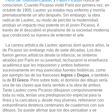
Henri de Toulouse-Lautrec
y
Pablo Picasso
nunca se
conocieron. Cuando Picasso visitó París por primera vez, en
octubre de 1900, Lautrec ya estaba muy enfermo y moriría
prematuramente un año después. Sin embargo, la obra
radical de Lautrec, su modo de percibir la modernidad,
produjo un impacto muy potente en el joven Picasso. A
través de él descubrió el pluralismo de la sociedad moderna
que condicionó su manera de entender el arte.
La carrera artística de Lautrec apenas duró quince años, la
de Picasso sin embargo más de siete décadas. Los dos
fueron genios artísticos desde la infancia, se sintieron
atraídos por París en su juventud, rechazaron la enseñanza
académica que les impusieron y ambos bebieron
sucesivamente en muy parecidas fuentes históricas, como
por ejemplo las de los franceses
Ingres
o
Degas
, o también
la de
El Greco
. Pero sobre todo, el dominio del dibujo sería
una de las claves que daría sentido a la obra de ambos.
Tanto Lautrec como Picasso dibujaron compulsivamente
toda su vida, tenían una predisposición especial para la
línea y la caricatura y, desde muy jóvenes, rellenaron con
extraordinaria destreza centenares de cuadernos con sus
dibujos. Se puede afirmar que los dos pensaban y se