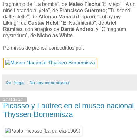
fragmento de "La bomba", de
Mateo Flecha
“El viejo”; "A un
niño llorando al yelo", de
Francisco Guerrero
; "Tu scendi
dalle stelle", de
Alfonso Maria di Liguori
; "Lullay my
Liking", de
Gustav Holst
; "El Nacimiento", de
Ariel
Ramírez
, con arreglos de
Dante Andreo
, y "O magnum
mysterium", de
Nicholas White
.
Permisos de prensa concedidos por:
De Pinga
No hay comentarios:
17/12/17
Picasso y Lautrec en el museo nacional
Thyssen-Bornemisza