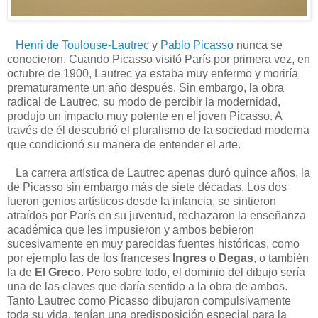
Henri de Toulouse-Lautrec
y
Pablo Picasso
nunca se
conocieron. Cuando Picasso visitó París por primera vez, en
octubre de 1900, Lautrec ya estaba muy enfermo y moriría
prematuramente un año después. Sin embargo, la obra
radical de Lautrec, su modo de percibir la modernidad,
produjo un impacto muy potente en el joven Picasso. A
través de él descubrió el pluralismo de la sociedad moderna
que condicionó su manera de entender el arte.
La carrera artística de Lautrec apenas duró quince años, la
de Picasso sin embargo más de siete décadas. Los dos
fueron genios artísticos desde la infancia, se sintieron
atraídos por París en su juventud, rechazaron la enseñanza
académica que les impusieron y ambos bebieron
sucesivamente en muy parecidas fuentes históricas, como
por ejemplo las de los franceses
Ingres
o
Degas
, o también
la de
El Greco
. Pero sobre todo, el dominio del dibujo sería
una de las claves que daría sentido a la obra de ambos.
Tanto Lautrec como Picasso dibujaron compulsivamente
toda su vida, tenían una predisposición especial para la