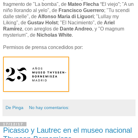
fragmento de "La bomba", de
Mateo Flecha
“El viejo”; "A un
niño llorando al yelo", de
Francisco Guerrero
; "Tu scendi
dalle stelle", de
Alfonso Maria di Liguori
; "Lullay my
Liking", de
Gustav Holst
; "El Nacimiento", de
Ariel
Ramírez
, con arreglos de
Dante Andreo
, y "O magnum
mysterium", de
Nicholas White
.
Permisos de prensa concedidos por:
De Pinga
No hay comentarios:
17/12/17
Picasso y Lautrec en el museo nacional