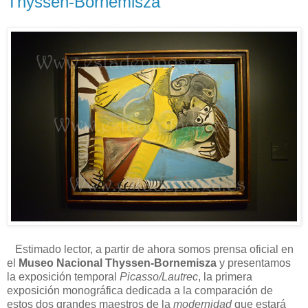
Thyssen-Bornemisza
Estimado lector, a partir de ahora somos prensa oficial en
el
Museo Nacional Thyssen-Bornemisza
y presentamos
la exposición temporal
Picasso/Lautrec
, la primera
exposición monográfica dedicada a la comparación de
estos dos grandes maestros de la
modernidad
que estará