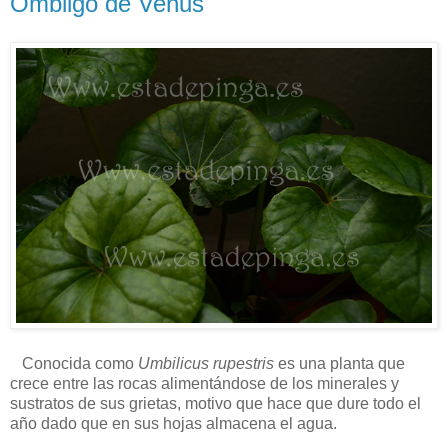
Ombligo de Venus
Conocida como
Umbilicus rupestris
es una planta que
crece entre las rocas alimentándose de los minerales y
sustratos de sus grietas, motivo que hace que dure todo el
año dado que en sus hojas almacena el agua.