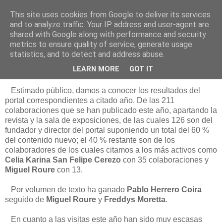
This site uses cookies from Google to deliver its services
Está de pinga
and to analyze traffic. Your IP address and user-agent are
shared with Google along with performance and security
metrics to ensure quality of service, generate usage
statistics, and to detect and address abuse.
30/12/17
Inventario 2017
LEARN MORE
GOT IT
Estimado público, damos a conocer los resultados del
portal correspondientes a citado año. De las 211
colaboraciones que se han publicado este año, apartando la
revista y la sala de exposiciones, de las cuales 126 son del
fundador y director del portal suponiendo un total del 60 %
del contenido nuevo; el 40 % restante son de los
colaboradores de los cuales citamos a los más activos como
Celia Karina San Felipe Cerezo
con 35 colaboraciones y
Miguel Roure
con 13.
Por volumen de texto ha ganado
Pablo Herrero Coira
seguido de
Miguel Roure
y
Freddys Moretta
.
En cuanto a las visitas este año han sido muy escasas