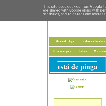
This site uses cookies from Google to 
are shared with Google along with per
statistics, and to detect and address
Mundo de pinga
De dioses y hombres
De todo un poco
Natura
Www.raton
está de pinga