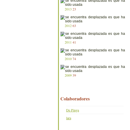
2013
23
2012
63
2011
41
2010
74
2009
39
Colaboradores
De Pinga
lara