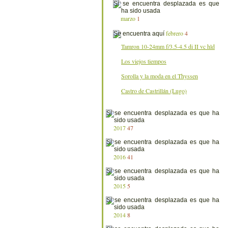
marzo
1
febrero
4
Tamron 10-24mm f/3.5-4.5 di II vc hld
Los viejos tiempos
Sorolla y la moda en el Thyssen
Castro de Castrillán (Lugo)
2017
47
2016
41
2015
5
2014
8