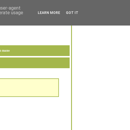
 user-agent
nerate usage
LEARN MORE
GOT IT
en mano