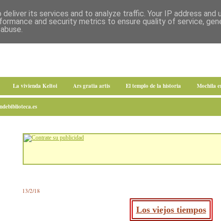
deliver its services and to analyze traffic. Your IP address and
formance and security metrics to ensure quality of service, ge
 abuse.
La vivienda Keltoi
Ars gratia artis
El templo de la historia
Mochila 
debiblioteca.es
13/2/18
Los viejos tiempos