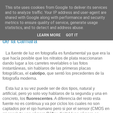
This site uses cookies from Google to deliver its services
Está de pinga
and to analyze traffic. Your IP address and user-agent are
shared with Google along with performance and security
metrics to ensure quality of service, generate usage
statistics, and to detect and address abuse.
15/3/18
Manchas verdes captadas por el sensor
LEARN MORE
GOT IT
de la cámara
La
fuente
de luz en fotografía es fundamental ya que era la
que hacía posible que los nitratos de plata reaccionaran
dando lugar a los carretes revelables o las fotos
instantáneas, sin hablaros de las primeras placas
fotográficas, el
calotipo
, que sentó los precedentes de la
fotografía moderna.
Esta luz a su vez puede ser de dos tipos, natural y
artificial, pero yo solo voy hablaros de la segunda y una en
concreto, los
fluorescentes
. A diferencia del resto esta
fuente no es continua y va por ciclos los cuales no son
captados por el ojo humano pero si por el sensor (CMOS en