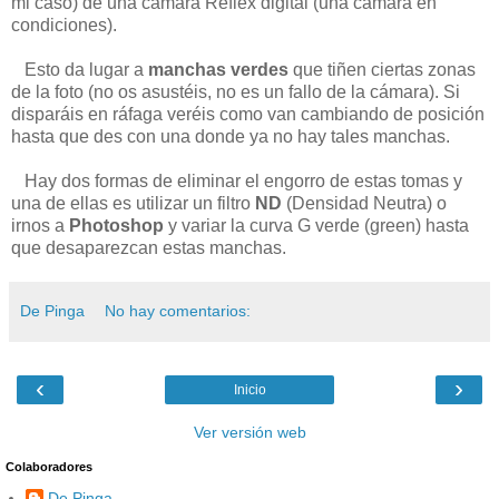
mi caso) de una cámara Réflex digital (una cámara en
condiciones).
Esto da lugar a
manchas verdes
que tiñen ciertas zonas
de la foto (no os asustéis, no es un fallo de la cámara). Si
disparáis en ráfaga veréis como van cambiando de posición
hasta que des con una donde ya no hay tales manchas.
Hay dos formas de eliminar el engorro de estas tomas y
una de ellas es utilizar un filtro
ND
(Densidad Neutra) o
irnos a
Photoshop
y variar la curva G verde (green) hasta
que desaparezcan estas manchas.
De Pinga
No hay comentarios:
‹
›
Inicio
Ver versión web
Colaboradores
De Pinga