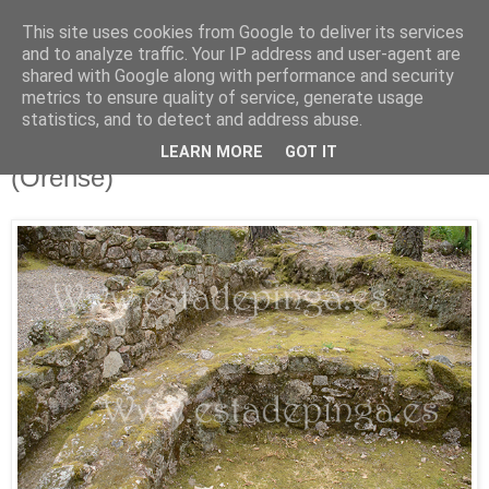
This site uses cookies from Google to deliver its services
Está de pinga
and to analyze traffic. Your IP address and user-agent are
shared with Google along with performance and security
metrics to ensure quality of service, generate usage
statistics, and to detect and address abuse.
18/5/18
Castro romanizado de Santomé
LEARN MORE
GOT IT
(Orense)