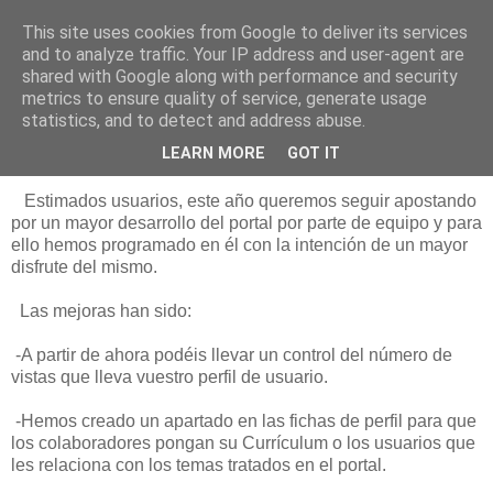
This site uses cookies from Google to deliver its services
Está de pinga
and to analyze traffic. Your IP address and user-agent are
shared with Google along with performance and security
metrics to ensure quality of service, generate usage
statistics, and to detect and address abuse.
7/6/18
Mejoras en el portal III
LEARN MORE
GOT IT
Estimados usuarios, este año queremos seguir apostando
por un mayor desarrollo del portal por parte de equipo y para
ello hemos programado en él con la intención de un mayor
disfrute del mismo.
Las mejoras han sido:
-A partir de ahora podéis llevar un control del número de
vistas que lleva vuestro perfil de usuario.
-Hemos creado un apartado en las fichas de perfil para que
los colaboradores pongan su Currículum o los usuarios que
les relaciona con los temas tratados en el portal.