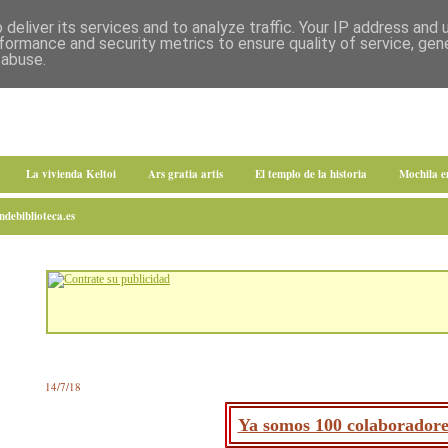
deliver its services and to analyze traffic. Your IP address and
formance and security metrics to ensure quality of service, ge
 abuse.
La vivienda Keltoi
Ars gratia artis
El templo de la historia
Mochila 
debiblioteca.es
14/7/18
Ya somos 100 colaboradore