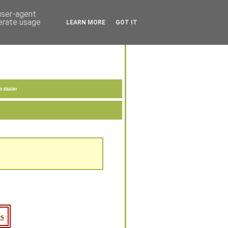
 user-agent
nerate usage
LEARN MORE
GOT IT
en mano
s