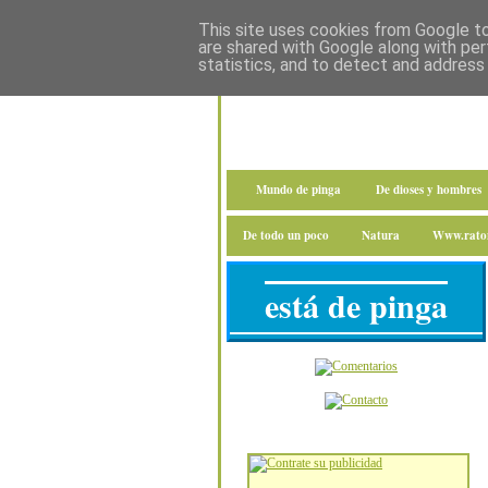
This site uses cookies from Google to 
are shared with Google along with per
statistics, and to detect and address
Mundo de pinga
De dioses y hombres
De todo un poco
Natura
Www.raton
está de pinga