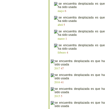
mayo
6
abril
5
marzo
1
febrero
4
2017
47
2016
41
2015
5