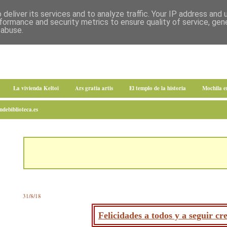
deliver its services and to analyze traffic. Your IP address and
formance and security metrics to ensure quality of service, ge
 abuse.
La vivienda Keltoi
Ars gratia artis
El templo de la historia
Mochila 
debiblioteca.es
31/8/18
Felicidades a todos y a seguir cr