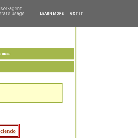
 user-agent
nerate usage
LEARN MORE
GOT IT
en mano
eciendo