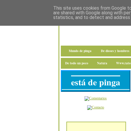
This site uses cookies from Google to 
are shared with Google along with per
statistics, and to detect and address
Mundo de pinga
De dioses y hombres
De todo un poco
Natura
Www.raton
está de pinga