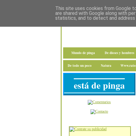
This site uses cookies from Google to 
are shared with Google along with per
statistics, and to detect and address
Mundo de pinga
De dioses y hombres
De todo un poco
Natura
Www.raton
está de pinga