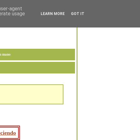
 user-agent
nerate usage
LEARN MORE
GOT IT
en mano
eciendo