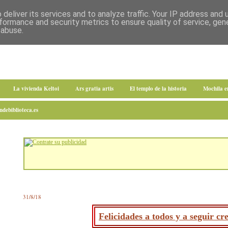
deliver its services and to analyze traffic. Your IP address and
formance and security metrics to ensure quality of service, ge
 abuse.
La vivienda Keltoi
Ars gratia artis
El templo de la historia
Mochila 
debiblioteca.es
31/8/18
Felicidades a todos y a seguir cr