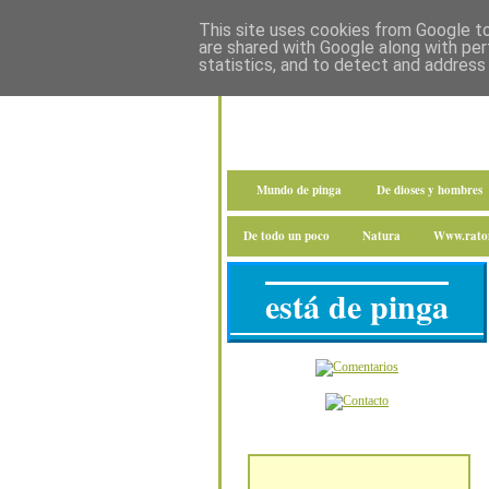
This site uses cookies from Google to 
are shared with Google along with per
statistics, and to detect and address
Mundo de pinga
De dioses y hombres
De todo un poco
Natura
Www.raton
está de pinga