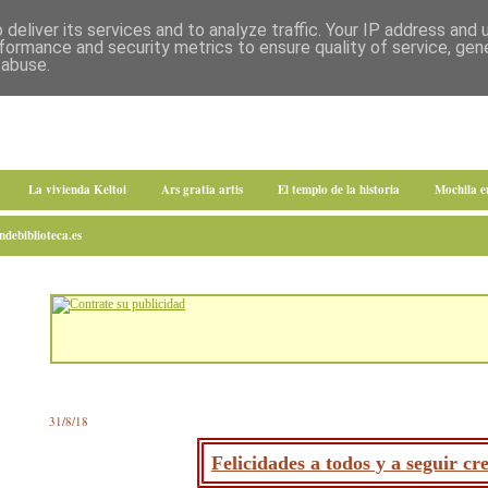
deliver its services and to analyze traffic. Your IP address and
formance and security metrics to ensure quality of service, ge
 abuse.
La vivienda Keltoi
Ars gratia artis
El templo de la historia
Mochila 
debiblioteca.es
31/8/18
Felicidades a todos y a seguir cr