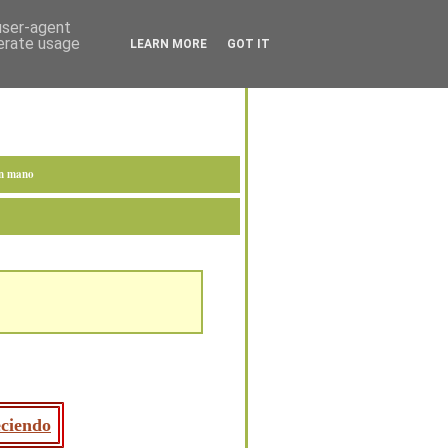
 user-agent
nerate usage
LEARN MORE
GOT IT
en mano
eciendo