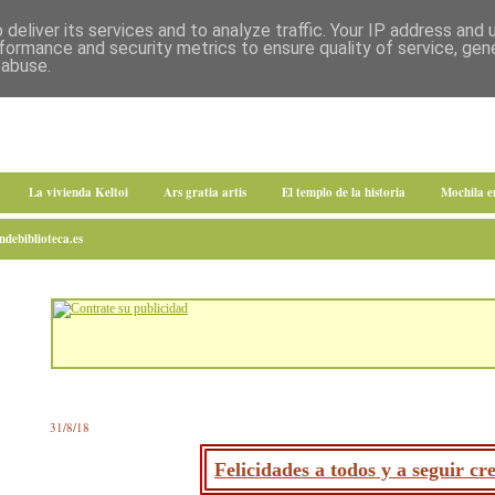
deliver its services and to analyze traffic. Your IP address and
formance and security metrics to ensure quality of service, ge
 abuse.
La vivienda Keltoi
Ars gratia artis
El templo de la historia
Mochila 
debiblioteca.es
31/8/18
Felicidades a todos y a seguir cr