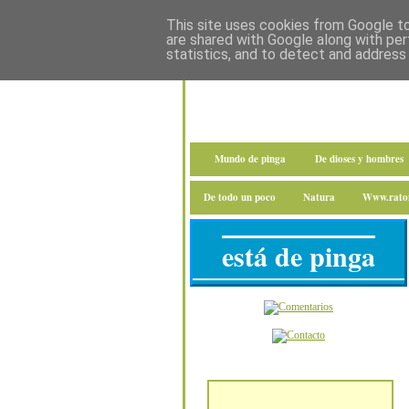
This site uses cookies from Google to 
are shared with Google along with per
statistics, and to detect and address
Mundo de pinga
De dioses y hombres
De todo un poco
Natura
Www.raton
está de pinga