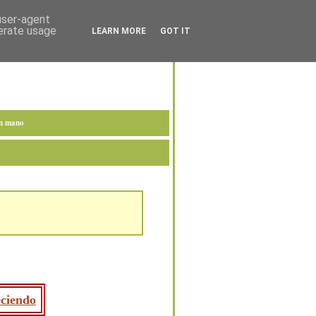
 user-agent
nerate usage
LEARN MORE
GOT IT
en mano
eciendo