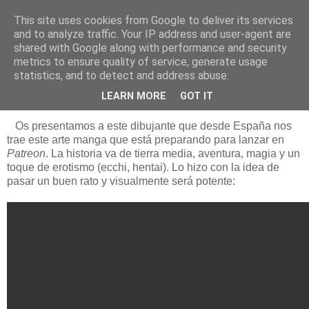
This site uses cookies from Google to deliver its services
Está de pinga
and to analyze traffic. Your IP address and user-agent are
shared with Google along with performance and security
metrics to ensure quality of service, generate usage
statistics, and to detect and address abuse.
10/6/19
Luis Miguel Díaz (Madrid)
LEARN MORE
GOT IT
Os presentamos a este dibujante que desde España nos
trae este arte manga que está preparando para lanzar en
Patreon
. La historia va de tierra media, aventura, magia y un
toque de erotismo (ecchi, hentai). Lo hizo con la idea de
pasar un buen rato y visualmente será potente: