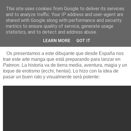
This site uses cookies from Google to deliver its services
Está de pinga
and to analyze traffic. Your IP address and user-agent are
shared with Google along with performance and security
metrics to ensure quality of service, generate usage
statistics, and to detect and address abuse.
10/6/19
Luis Miguel Díaz (Madrid)
LEARN MORE
GOT IT
Os presentamos a este dibujante que desde España nos
trae este arte manga que está preparando para lanzar en
Patreon
. La historia va de tierra media, aventura, magia y un
toque de erotismo (ecchi, hentai). Lo hizo con la idea de
pasar un buen rato y visualmente será potente: