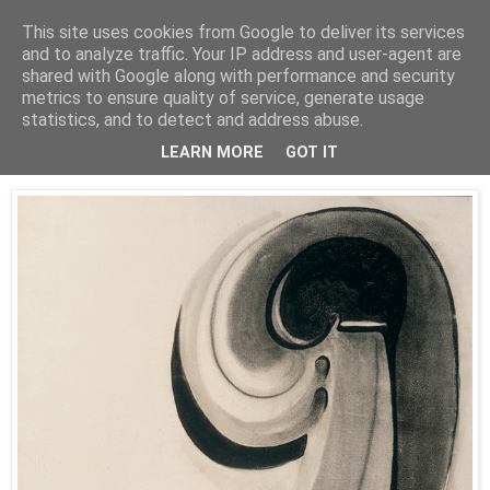
This site uses cookies from Google to deliver its services
Está de pinga
and to analyze traffic. Your IP address and user-agent are
shared with Google along with performance and security
metrics to ensure quality of service, generate usage
statistics, and to detect and address abuse.
20/4/21
Georgia O’Keeffe en el Thyssen
LEARN MORE
GOT IT